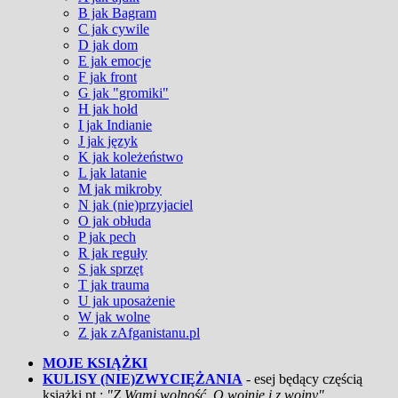
B jak Bagram
C jak cywile
D jak dom
E jak emocje
F jak front
G jak "gromiki"
H jak hołd
I jak Indianie
J jak język
K jak koleżeństwo
L jak latanie
M jak mikroby
N jak (nie)przyjaciel
O jak obłuda
P jak pech
R jak reguły
S jak sprzęt
T jak trauma
U jak uposażenie
W jak wolne
Z jak zAfganistanu.pl
MOJE KSIĄŻKI
KULISY (NIE)ZWYCIĘŻANIA
- esej będący częścią
książki pt.:
"Z Wami wolność. O wojnie i z wojny"