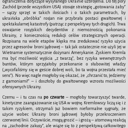
ograniczenia dotyczące wysyłanego Ukrainie uzbrojenia. Do tej pory
Zachód (przede wszystkim USA) stosuje strategię „gotowania żaby”
– sączy sprzęt w takich ilościach i o takich parametrach, by
ukraińska „obróbka” rosjan nie przybrała postaci gwałtownej i
spektakularnej katastrofy (patrząc z perspektywy tych drugich). Trwa
oswajanie rosyjskich decydentów z niemożnością pokonania
Ukrainy, z koniecznością redukcji celów strategicznych operacji.
Rozpisana na wiele etapów klęska ma zredukować ryzyko użycia
przez agresorów broni jądrowej – tak jak ostatecznie nie użyli jej w
Wietnamie systematycznie dożynani Amerykanie. Zyskiem Kremla
ma być możliwość wyjścia „z twarzą”, bez ryzyka wewnętrznych
buntów, którym sprzyjałoby przekonanie o słabowitej władzy
(„wycofaliśmy się w geście dobrej woli, bo ta wojna przestała mieć
sens”). No więc nagle mogłoby się okazać, że „chrzanić to, jedziemy
z gamoniami!” – i doszłoby do gwałtownego wzrostu możliwości
ofensywnych Ukrainy.
Czemu – i tu czas na
po czwarte
– mogłoby towarzyszyć twarde,
kinetyczne zaangażowanie się USA w wojnę. Kremlowscy liczą się i z
takim ryzykiem, otrzymali już bowiem nieformalne sygnały, że
użycie wobec Ukrainy broni jądrowej byłoby przekroczeniem
czerwonej linii. Oczywiście, mogą grozić – i grożą – atomową reakcją
na „zachodnie zakusy”, ale wiąże się to z perspektywą całkowitego