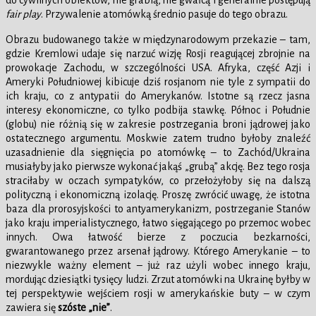
do cywilnych obiektów, nie grabią, nie gwałcą i generalnie postępują
fair play
. Przywalenie atomówką średnio pasuje do tego obrazu.
Obrazu budowanego także w międzynarodowym przekazie – tam,
gdzie Kremlowi udaje się narzuć wizję Rosji reagującej zbrojnie na
prowokacje Zachodu, w szczególności USA. Afryka, część Azji i
Ameryki Południowej kibicuje dziś rosjanom nie tyle z sympatii do
ich kraju, co z antypatii do Amerykanów. Istotne są rzecz jasna
interesy ekonomiczne, co tylko podbija stawkę. Północ i Południe
(globu) nie różnią się w zakresie postrzegania broni jądrowej jako
ostatecznego argumentu. Moskwie zatem trudno byłoby znaleźć
uzasadnienie dla sięgnięcia po atomówkę – to Zachód/Ukraina
musiałyby jako pierwsze wykonać jakąś „grubą” akcję. Bez tego rosja
straciłaby w oczach sympatyków, co przełożyłoby się na dalszą
polityczną i ekonomiczną izolację. Proszę zwrócić uwagę, że istotna
baza dla prorosyjskości to antyamerykanizm, postrzeganie Stanów
jako kraju imperialistycznego, łatwo sięgającego po przemoc wobec
innych. Owa łatwość bierze z poczucia bezkarności,
gwarantowanego przez arsenał jądrowy. Którego Amerykanie – to
niezwykle ważny element – już raz użyli wobec innego kraju,
mordując dziesiątki tysięcy ludzi. Zrzut atomówki na Ukrainę byłby w
tej perspektywie wejściem rosji w amerykańskie buty – w czym
zawiera się
szóste „nie”
.