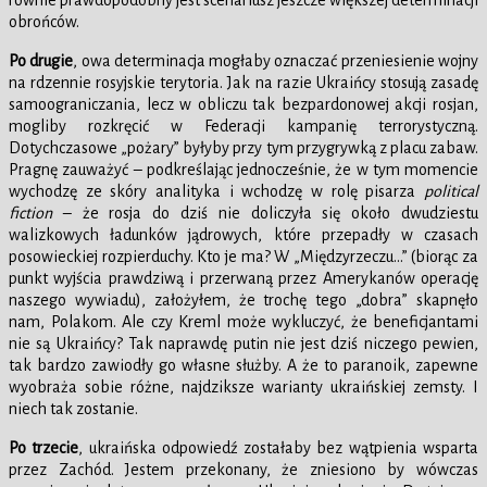
równie prawdopodobny jest scenariusz jeszcze większej determinacji
obrońców.
Po drugie
, owa determinacja mogłaby oznaczać przeniesienie wojny
na rdzennie rosyjskie terytoria. Jak na razie Ukraińcy stosują zasadę
samoograniczania, lecz w obliczu tak bezpardonowej akcji rosjan,
mogliby rozkręcić w Federacji kampanię terrorystyczną.
Dotychczasowe „pożary” byłyby przy tym przygrywką z placu zabaw.
Pragnę zauważyć – podkreślając jednocześnie, że w tym momencie
wychodzę ze skóry analityka i wchodzę w rolę pisarza
political
fiction
– że rosja do dziś nie doliczyła się około dwudziestu
walizkowych ładunków jądrowych, które przepadły w czasach
posowieckiej rozpierduchy. Kto je ma? W „Międzyrzeczu…” (biorąc za
punkt wyjścia prawdziwą i przerwaną przez Amerykanów operację
naszego wywiadu), założyłem, że trochę tego „dobra” skapnęło
nam, Polakom. Ale czy Kreml może wykluczyć, że beneficjantami
nie są Ukraińcy? Tak naprawdę putin nie jest dziś niczego pewien,
tak bardzo zawiodły go własne służby. A że to paranoik, zapewne
wyobraża sobie różne, najdziksze warianty ukraińskiej zemsty. I
niech tak zostanie.
Po trzecie
, ukraińska odpowiedź zostałaby bez wątpienia wsparta
przez Zachód. Jestem przekonany, że zniesiono by wówczas