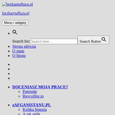
Przejdź
do
treści
bezkamuflazu.pl
Menu i widgety
Search for:
Search Button
Strona główna
O mnie
O blogu
Facebook
Twitter
Instagram
YouTube
DOCENIASZ MOJĄ PRACĘ?
Patronite
Buycoffee.to
zAFGANISTANU.PL
Krótka historia
A jak ajdik