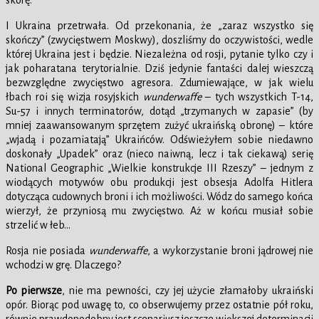
skórę.
I Ukraina przetrwała. Od przekonania, że „zaraz wszystko się
skończy” (zwycięstwem Moskwy), doszliśmy do oczywistości, wedle
której Ukraina jest i będzie. Niezależna od rosji, pytanie tylko czy i
jak poharatana terytorialnie. Dziś jedynie fantaści dalej wieszczą
bezwzględne zwycięstwo agresora. Zdumiewające, w jak wielu
łbach roi się wizja rosyjskich
wunderwaffe
– tych wszystkich T-14,
Su-57 i innych terminatorów, dotąd „trzymanych w zapasie” (by
mniej zaawansowanym sprzętem zużyć ukraińską obronę) – które
„wjadą i pozamiatają” Ukraińców. Odświeżyłem sobie niedawno
doskonały „Upadek” oraz (nieco naiwną, lecz i tak ciekawą) serię
National Geographic „Wielkie konstrukcje III Rzeszy” – jednym z
wiodących motywów obu produkcji jest obsesja Adolfa Hitlera
dotycząca cudownych broni i ich możliwości. Wódz do samego końca
wierzył, że przyniosą mu zwycięstwo. Aż w końcu musiał sobie
strzelić w łeb…
Rosja nie posiada
wunderwaffe
, a wykorzystanie broni jądrowej nie
wchodzi w grę. Dlaczego?
Po pierwsze
, nie ma pewności, czy jej użycie złamałoby ukraiński
opór. Biorąc pod uwagę to, co obserwujemy przez ostatnie pół roku,