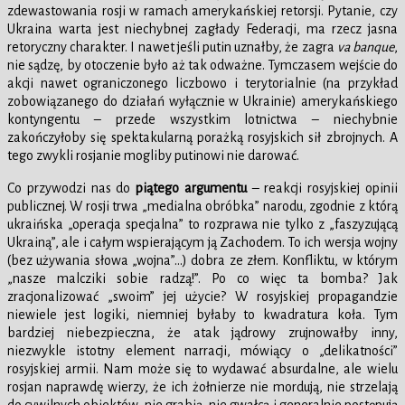
zdewastowania rosji w ramach amerykańskiej retorsji. Pytanie, czy
Ukraina warta jest niechybnej zagłady Federacji, ma rzecz jasna
retoryczny charakter. I nawet jeśli putin uznałby, że zagra
va banque
,
nie sądzę, by otoczenie było aż tak odważne. Tymczasem wejście do
akcji nawet ograniczonego liczbowo i terytorialnie (na przykład
zobowiązanego do działań wyłącznie w Ukrainie) amerykańskiego
kontyngentu – przede wszystkim lotnictwa – niechybnie
zakończyłoby się spektakularną porażką rosyjskich sił zbrojnych. A
tego zwykli rosjanie mogliby putinowi nie darować.
Co przywodzi nas do
piątego argumentu
– reakcji rosyjskiej opinii
publicznej. W rosji trwa „medialna obróbka” narodu, zgodnie z którą
ukraińska „operacja specjalna” to rozprawa nie tylko z „faszyzującą
Ukrainą”, ale i całym wspierającym ją Zachodem. To ich wersja wojny
(bez używania słowa „wojna”…) dobra ze złem. Konfliktu, w którym
„nasze malcziki sobie radzą!”. Po co więc ta bomba? Jak
zracjonalizować „swoim” jej użycie? W rosyjskiej propagandzie
niewiele jest logiki, niemniej byłaby to kwadratura koła. Tym
bardziej niebezpieczna, że atak jądrowy zrujnowałby inny,
niezwykle istotny element narracji, mówiący o „delikatności”
rosyjskiej armii. Nam może się to wydawać absurdalne, ale wielu
rosjan naprawdę wierzy, że ich żołnierze nie mordują, nie strzelają