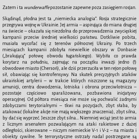
Zatem i ta
wunderwaffe
pozostanie zapewne poza zasięgiem rosjan.
Skądinąd, płodna jest ta „niemiecka analogia”. Rosja strategicznie
przegrywa wojnę w Ukrainie. Jej armia – aspirująca do miana drugiej
na świecie – okazała się niezdolna do przeprowadzenia zwycięskiej
kampanii przeciw średniej wielkości państwu. Dotkliwie pobita,
musiała wycofać się z terenów północnej Ukrainy. Po trzech
miesiącach kampanii zdobyła niewielkie obszary w Donbasie
(„brakującą” połowę obwodu ługańskiego). Wybiła co prawda
korytarz na południu, zajmując na początku inwazji jedno (!)
obwodowe miasto (Chersoń), ale dziś przerzuciła w ten rejon połowę
sił, obawiając się kontrofensywy. Na skutek precyzyjnych ataków
ukraińskiej artylerii – w trakcie których niszczone są magazyny
amunicji, centra dowodzenia, lotniska i obrona przeciwlotnicza –
pozostaje częściowo sparaliżowana, pozbawiona inicjatywy
operacyjnej. Od półtora miesiąca nie może się pochwalić żadnymi
zdobyczami terytorialnymi – tkwi na pozycjach, zbyt słaba, by
atakować (lokalne akcje nie mają większego znaczenia), zbyt silna,
by dać się wyprzeć. Jeszcze zbyt silna… Niemniej wciąż jest to armia
z licznym arsenałem pozwalającym na ataki rakietowe z dużej
odległości, skierowane – niczym niemieckie V-1 i V-2 – na miasta i
obiekty cywilne. Te terrorystyczne ostrzały nadal postrzegane są