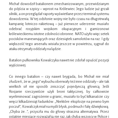
Michał dowodził batalionem zmechanizowanym, przewidzianym
do pójścia w szpicy – wprost na Królewiec. Jego ludzie już grzali
silniki, a on przeglądał raporty wyświetlane przez terminal systemu
dowodzenia. W tej odsłonie wojny nie było czasu na długotrwałą
kampanię lotniczo-rakietową – już pierwsze uderzenie musiało
odebrać rosyjskim wojskom okupacyjnym i garnizonowi
królewieckiemu istotne zdolności obronne. NATO użyło więc setek
pocisków manewrujących oraz dziesiątek samolotów na raz. I gdy
większość tego arsenału wisiała jeszcze w powietrzu, sygnał do
ataku otrzymały oddziały na lądzie.
Batalion pułkownika Kowalczyka nawet nie zdołał opuścić pozycji
wyjściowej.
Co innego batalion – czy nawet brygada, bo Michał nie miał
złudzeń, że w „jego” wybuchu oberwały też inne oddziały – ale tak
wielkich sił nie sposób zniszczyć pojedynczą głowicą. Jeśli
Rosjanie rzeczywiście użyli broni taktycznej, by całkowicie
wyeliminować zagrożenie u granic, musiało to być kilkanaście czy
wręcz kilkadziesiąt ładunków. „Niektóre eksplozje na pewno bym
poczuł”, Kowalczyk miał na myśli błysk, podmuch i falę dźwiękową.
„Chyba że…”, przyszła mu do głowy straszna alternatywa. Przez
ostatnie miesiące rozważał ją nie raz, jak chyba wszyscy w Polsce i