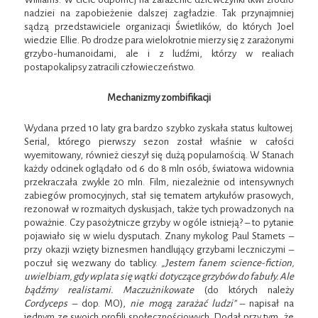
nadziei na zapobieżenie dalszej zagładzie. Tak przynajmniej
sądzą przedstawiciele organizacji Świetlików, do których Joel
wiedzie Ellie. Po drodze para wielokrotnie mierzy się z zarażonymi
grzybo-humanoidami, ale i z ludźmi, którzy w realiach
postapokalipsy zatracili człowieczeństwo.
Mechanizmy zombifikacji
Wydana przed 10 laty gra bardzo szybko zyskała status kultowej.
Serial, którego pierwszy sezon został właśnie w całości
wyemitowany, również cieszył się dużą popularnością. W Stanach
każdy odcinek oglądało od 6 do 8 mln osób, światowa widownia
przekraczała zwykle 20 mln. Film, niezależnie od intensywnych
zabiegów promocyjnych, stał się tematem artykułów prasowych,
rezonował w rozmaitych dyskusjach, także tych prowadzonych na
poważnie. Czy pasożytnicze grzyby w ogóle istnieją? – to pytanie
pojawiało się w wielu dysputach. Znany mykolog Paul Stamets –
przy okazji wzięty biznesmen handlujący grzybami leczniczymi –
poczuł się wezwany do tablicy.
„Jestem fanem science-fiction,
uwielbiam, gdy wplata się wątki dotyczące grzybów do fabuły. Ale
bądźmy realistami. Maczużnikowate
(do których należy
Cordyceps
– dop. MO),
nie mogą zarażać ludzi”
– napisał na
jednym ze swoich profili społecznościowych. Dodał przy tym, że