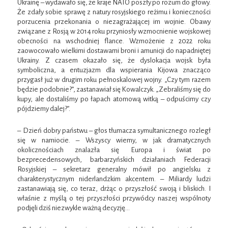
Ukrainę – wydawało się, że kraje NATO poszły po rozum do głowy.
Że zdały sobie sprawę z natury rosyjskiego reżimu i konieczności
porzucenia przekonania o niezagrażającej im wojnie. Obawy
związane z Rosją w 2014 roku przyniosły wzmocnienie wojskowej
obecności na wschodniej flance. Wzmożenie z 2022 roku
zaowocowało wielkimi dostawami broni i amunicji do napadniętej
Ukrainy. Z czasem okazało się, że dyslokacja wojsk była
symboliczna, a entuzjazm dla wspierania Kijowa znacząco
przygasł już w drugim roku pełnoskalowej wojny. „Czy tym razem
będzie podobnie?”, zastanawiał się Kowalczyk. „Zebraliśmy się do
kupy, ale dostaliśmy po łapach atomową witką – odpuścimy czy
pójdziemy dalej?”.
– Dzień dobry państwu – głos tłumacza symultanicznego rozległ
się w namiocie. – Wszyscy wiemy, w jak dramatycznych
okolicznościach znalazła się Europa i świat po
bezprecedensowych, barbarzyńskich działaniach Federacji
Rosyjskiej – sekretarz generalny mówił po angielsku z
charakterystycznym niderlandzkim akcentem. – Miliardy ludzi
zastanawiają się, co teraz, drżąc o przyszłość swoją i bliskich. I
właśnie z myślą o tej przyszłości przywódcy naszej wspólnoty
podjęli dziś niezwykle ważną decyzję…