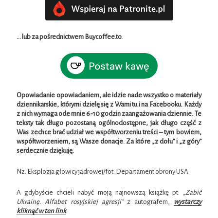
… lub za pośrednictwem Buycoffee.to.
Opowiadanie opowiadaniem, ale idzie nade wszystko o materiały
dziennikarskie, którymi dzielę się z Wami tu i na Facebooku. Każdy
z nich wymaga ode mnie 6-10 godzin zaangażowania dziennie. Te
teksty tak długo pozostaną ogólnodostępne, jak długo część z
Was zechce brać udział we współtworzeniu treści – tym bowiem,
współtworzeniem, są Wasze donacje. Za które „z dołu” i „z góry”
serdecznie dziękuję.
Nz. Eksplozja głowicy jądrowej/fot. Departament obrony USA
A gdybyście chcieli nabyć moją najnowszą książkę pt.
„Zabić
Ukrainę. Alfabet rosyjskiej agresji”
z autografem,
wystarczy
kliknąć w ten link
.