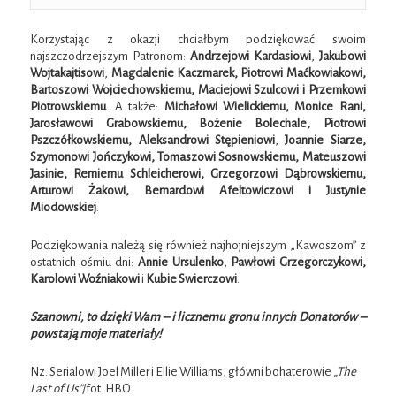
Korzystając z okazji chciałbym podziękować swoim
najszczodrzejszym Patronom:
Andrzejowi Kardasiowi
,
Jakubowi
Wojtakajtisowi
,
Magdalenie Kaczmarek, Piotrowi Maćkowiakowi,
Bartoszowi Wojciechowskiemu, Maciejowi Szulcowi i Przemkowi
Piotrowskiemu
. A także:
Michałowi Wielickiemu, Monice Rani,
Jarosławowi Grabowskiemu, Bożenie Bolechale, Piotrowi
Pszczółkowskiemu, Aleksandrowi Stępieniowi
,
Joannie Siarze,
Szymonowi Jończykowi, Tomaszowi Sosnowskiemu, Mateuszowi
Jasinie, Remiemu Schleicherowi, Grzegorzowi Dąbrowskiemu,
Arturowi Żakowi, Bernardowi Afeltowiczowi i Justynie
Miodowskiej
.
Podziękowania należą się również najhojniejszym „Kawoszom” z
ostatnich ośmiu dni:
Annie Ursulenko
,
Pawłowi Grzegorczykowi,
Karolowi Woźniakowi
i
Kubie Swierczowi
.
Szanowni, to dzięki Wam – i licznemu gronu innych Donatorów –
powstają moje materiały!
Nz. Serialowi Joel Miller i Ellie Williams, główni bohaterowie
„The
Last of Us”
/fot. HBO