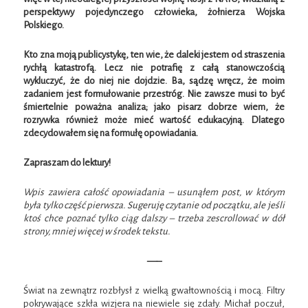
perspektywy pojedynczego człowieka, żołnierza Wojska
Polskiego.
Kto zna moją publicystykę, ten wie, że daleki jestem od straszenia
rychłą katastrofą. Lecz nie potrafię z całą stanowczością
wykluczyć, że do niej nie dojdzie. Ba, sądzę wręcz, że moim
zadaniem jest formułowanie przestróg. Nie zawsze musi to być
śmiertelnie poważna analiza; jako pisarz dobrze wiem, że
rozrywka również może mieć wartość edukacyjną. Dlatego
zdecydowałem się na formułę opowiadania.
Zapraszam do lektury!
Wpis zawiera całość opowiadania – usunąłem post, w którym
była tylko część pierwsza. Sugeruję czytanie od początku, ale jeśli
ktoś chce poznać tylko ciąg dalszy – trzeba zescrollować w dół
strony, mniej więcej w środek tekstu.
—–
Świat na zewnątrz rozbłysł z wielką gwałtownością i mocą. Filtry
pokrywające szkła wizjera na niewiele się zdały. Michał poczuł,