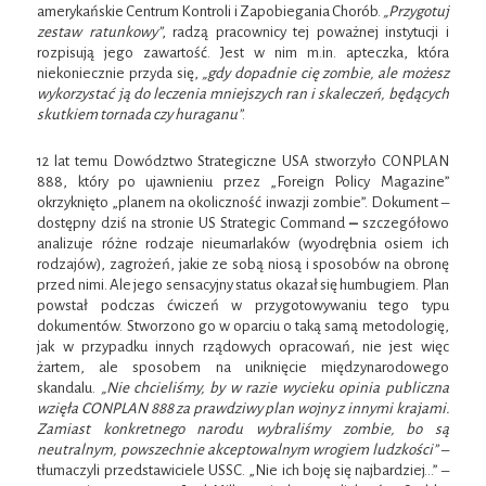
amerykańskie Centrum Kontroli i Zapobiegania Chorób.
„Przygotuj
zestaw ratunkowy”
, radzą pracownicy tej poważnej instytucji i
rozpisują jego zawartość. Jest w nim m.in. apteczka, która
niekoniecznie przyda się,
„gdy dopadnie cię zombie, ale możesz
wykorzystać ją do leczenia mniejszych ran i skaleczeń, będących
skutkiem tornada czy huraganu”
.
12 lat temu Dowództwo Strategiczne USA stworzyło CONPLAN
888, który po ujawnieniu przez „Foreign Policy Magazine”
okrzyknięto „planem na okoliczność inwazji zombie”. Dokument –
dostępny dziś na stronie US Strategic Command
–
szczegółowo
analizuje różne rodzaje nieumarlaków (wyodrębnia osiem ich
rodzajów), zagrożeń, jakie ze sobą niosą i sposobów na obronę
przed nimi. Ale jego sensacyjny status okazał się humbugiem. Plan
powstał podczas ćwiczeń w przygotowywaniu tego typu
dokumentów. Stworzono go w oparciu o taką samą metodologię,
jak w przypadku innych rządowych opracowań, nie jest więc
żartem, ale sposobem na uniknięcie międzynarodowego
skandalu.
„Nie chcieliśmy, by w razie wycieku opinia publiczna
wzięła CONPLAN 888 za prawdziwy plan wojny z innymi krajami.
Zamiast konkretnego narodu wybraliśmy zombie, bo są
neutralnym, powszechnie akceptowalnym wrogiem ludzkości”
–
tłumaczyli przedstawiciele USSC. „Nie ich boję się najbardziej…” –