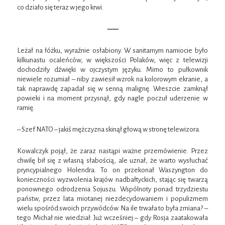
co działo się teraz w jego krwi.
—–
Leżał na łóżku, wyraźnie osłabiony. W sanitarnym namiocie było
kilkunastu ocaleńców, w większości Polaków, więc z telewizji
dochodziły dźwięki w ojczystym języku. Mimo to pułkownik
niewiele rozumiał – niby zawiesił wzrok na kolorowym ekranie, a
tak naprawdę zapadał się w senną malignę. Wreszcie zamknął
powieki i na moment przysnął, gdy nagle poczuł uderzenie w
ramię.
– Szef NATO – jakiś mężczyzna skinął głową w stronę telewizora.
Kowalczyk pojął, że zaraz nastąpi ważne przemówienie. Przez
chwilę bił się z własną słabością, ale uznał, że warto wysłuchać
pryncypialnego Holendra. To on przekonał Waszyngton do
konieczności wyzwolenia krajów nadbałtyckich, stając się twarzą
ponownego odrodzenia Sojuszu. Wspólnoty ponad trzydziestu
państw, przez lata miotanej niezdecydowaniem i populizmem
wielu spośród swoich przywódców. Na ile trwała to była zmiana? –
tego Michał nie wiedział. Już wcześniej – gdy Rosja zaatakowała