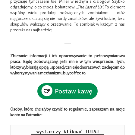
przyznaje tymczasem Joel Miller w jednym z dialogów. Szybko
odgadujemy, o co chodzi bohaterowi
„The Last of Us”
. To element
wspólny wielu produkcji poświęconych zombiakom – otóż
najgorsze okazują się nie hordy zmarlaków, ale żywi ludzie, bez
skrupułów walczący o przetrwanie. To zombiak w każdym z nas
przeraża nas najbardziej…
—–
Zbieranie informacji i ich opracowywanie to pełnowymiarowa
praca. Będę zobowiązany, jeśli mnie w tym wesprzecie.
Tych,
którzy wybierają opcję „sporadycznie/jednorazowo”, zachęcam do
wykorzystywania mechanizmu buycoffee.to.
Osoby, które chciałyby czynić to regularnie, zapraszam na moje
konto na Patronite:
- wystarczy kliknąć TUTAJ -