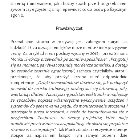
śmiercią i umieraniem, jak choćby strach przed pogrzebaniem
żywcem czy egzystencjalną niepewność co do losów po fizycznym
zgonie.
Prawdziwy żart
Przerabianie strachu w rozrywkę jest zabiegiem starym jak
ludzkość. Poza oswajaniem lęków może mieć też inne pozytywne
cechy. Za przykład niech posłuży wydany w 2015 r. przez Simona
Monka
„Twórczy przewodnik po zombie-apokalipsie”
.
„Przygotuj
się na moment, gdy świat opanują mordercze umarlaki, a dostęp
do zasobów zostanie ograniczony”
, zachęca czytelników autor. I
przekonuje, że aby przeżyć, trzeba mieć odpowiednie
kompetencje.
„Dzięki przewodnikowi dowiesz się, jak podłączyć
przewód do zacisku śrubowego, posługiwać się lutownicą, piłą,
wiertarką i dłutem. Nauczysz się podstaw elektroniki w najlepszy
ze sposobów: poprzez własnoręczne wykonywanie urządzeń i
systemów do generowania prądu, do monitorowania otoczenia i
ostrzegania przed intruzami, a także do komunikowania się z
przyjaciółmi. Znajdziesz tu szereg projektów, które mają
umożliwić przetrwanie czasu apokalipsy, ale okażą się przydatne
również w czasie pokoju”
– tak Monk zdradza rzeczywiste intencje
stojące za napisaniem książki. Tym samym tropem idzie