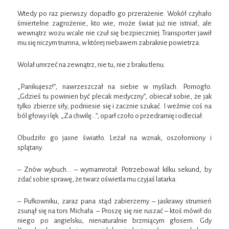
Wtedy po raz pierwszy dopadło go przerażenie. Wokół czyhało
śmiertelne zagrożenie, kto wie, może świat już nie istniał, ale
wewnątrz wozu wcale nie czuł się bezpieczniej. Transporter jawił
mu się niczym trumna, w której niebawem zabraknie powietrza.
Wolał umrzeć na zewnątrz, nie tu, nie z braku tlenu.
„Panikujesz!”, nawrzeszczał na siebie w myślach. Pomogło.
„Gdzieś tu powinien być plecak medyczny”, obiecał sobie, że jak
tylko zbierze siły, podniesie się i zacznie szukać. I weźmie coś na
ból głowy i lęk. „Za chwilę…”, oparł czoło o przedramię i odleciał.
Obudziło go jasne światło. Leżał na wznak, oszołomiony i
splątany.
– Znów wybuch… – wymamrotał. Potrzebował kilku sekund, by
zdać sobie sprawę, że twarz oświetla mu czyjaś latarka.
– Pułkowniku, zaraz pana stąd zabierzemy – jaskrawy strumień
zsunął się na tors Michała. – Proszę się nie ruszać – ktoś mówił do
niego po angielsku, nienaturalnie brzmiącym głosem. Gdy