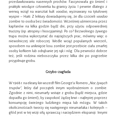
przedawkowaniu nasennych prochów. Fascynowała go śmierć i
praktyki wiodące człowieka ku granicy życia. I pewnie dlatego z
werwą wziął na warsztat kult
voodoo
, wyznawany na tytułowej
wyspie – Haiti. Z lektury dowiadujemy się, że dla czcicieli
voodoo
zombie to osoba bez świadomości. Wcześniej uśmiercona przez
kapłanów na kilka godzin bądź dni, przy użyciu odpowiedniej
trucizny (np. atropiny i hioscyjaminy). Po co? Bezwolnego żywego
trupa można wykorzystać do najcięższych prac, mówimy więc o
niewolniczej sile roboczej. Wedle wciąż popularnych wierzeń,
sposobem na uniknięcie losu zombie jest przebicie ciała zmarłej
osoby kołkiem lub odrąbanie jej rąk i nóg. Dla pewności dobrze
też, jeśli rodzina nieboszczyka przez kilka dni po pogrzebie
przypilnuje grobu.
Grzybo-zagłada
W 1968 r. na ekrany kin wszedł film George’a Romero
„Noc żywych
trupów”
, który dał początek innym wyobrażeniom o zombie.
Zgodnie z nimi, nieumarły wstaje z grobu (bądź miejsca, gdzie
dopadła go śmierć), by zaspokoić żądzę krwi – najlepiej poprzez
konsumpcję świeżego ludzkiego mięsa lub mózgu. W takich
okolicznościach tworzy się następnego nieumarlaka i kolejnych –
głód jest w tej wizji siłą sprawczą i narzędziem ekspansji. Innymi