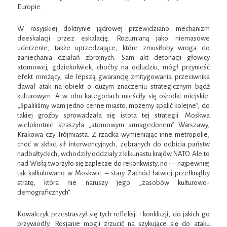
Europie.
W rosyjskiej doktrynie jądrowej przewidziano mechanizm
deeskalacji przez eskalację. Rozumianą jako niemasowe
uderzenie, także uprzedzające, które zmusiłoby wroga do
zaniechania działań zbrojnych. Sam akt detonacji głowicy
atomowej, gdziekolwiek, choćby na odludziu, mógł przynieść
efekt mrożący, ale lepszą gwarancję zmitygowania przeciwnika
dawał atak na obiekt o dużym znaczeniu strategicznym bądź
kulturowym. A w obu kategoriach mieściły się ośrodki miejskie.
„Spaliliśmy wam jedno cenne miasto, możemy spalić kolejne”, do
takiej groźby sprowadzała się istota tej strategii. Moskwa
wielokrotnie straszyła „atomowym armagedonem” Warszawy,
Krakowa czy Trójmiasta. Z rzadka wymieniając inne metropolie,
choć w skład sił interwencyjnych, zebranych do odbicia państw
nadbałtyckich, wchodziły oddziały z kilkunastu krajów NATO. Ale to
nad Wisłą tworzyło się zaplecze do rekonkwisty, no i – najpewniej
tak kalkulowano w Moskwie – stary Zachód łatwiej przełknąłby
stratę, która nie naruszy jego „zasobów kulturowo-
demograficznych”.
Kowalczyk przestraszył się tych refleksji i konkluzji, do jakich go
przywiodły. Rosjanie mogli zrzucić na szykujące się do ataku