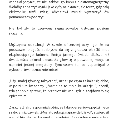
wiedział jedynie, że nie zakłóci go impuls elektromagnetyczny.
Wolałby zobaczyć wyniki jako cyfry na ekranie, ale teraz, gdy całą
elektronikę trafił szlag, Michałowi musiał wystarczyć ów
pomarańczowy odczyt.
Nie był zły; to czerwony sygnalizowałby krytyczny poziom
skażenia.
Mężczyzna odetchnął. W szkole oficerskiej uczyli go, że na
podstawie długości rozbłysku da się z grubsza określić moc
eksplodującego ładunku. Emisja jasnego światła dłuższa niż
dwadzieścia sekund oznaczała głowicę o potwornej mocy, co
najmniej jednej megatony. Tymczasem to, co zapamiętał z
wybuchu, trwało znacznie krócej.
„Użyli małej głowicy, taktycznej”, uznał, po czym zaśmiał się cicho,
w pełni już świadomy. „Marne są te moje kalkulacje…”, ocenił,
zdając sobie sprawę, że przecież nie wie, gdzie znajdowało się
epicentrum.
Zaraz jednak przypomniał sobie, że fala uderzeniowa pędzi nieco
szybciej niż dźwięk. „Musiało jebnąć naprawdę blisko!”, stwierdził
niemal triumfalnie, by wnet zmarkotnieć. Ze szkoleń pamiętał też,