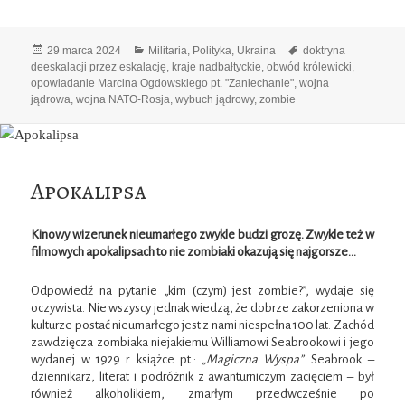
Data
Kategorie
Tagi
29 marca 2024
Militaria
,
Polityka
,
Ukraina
doktryna
publikacji
deeskalacji przez eskalację
,
kraje nadbałtyckie
,
obwód królewicki
,
opowiadanie Marcina Ogdowskiego pt. "Zaniechanie"
,
wojna
jądrowa
,
wojna NATO-Rosja
,
wybuch jądrowy
,
zombie
Apokalipsa
Kinowy wizerunek nieumarłego zwykle budzi grozę. Zwykle też w
filmowych apokalipsach to nie zombiaki okazują się najgorsze…
Odpowiedź na pytanie „kim (czym) jest zombie?”, wydaje się
oczywista. Nie wszyscy jednak wiedzą, że dobrze zakorzeniona w
kulturze postać nieumarłego jest z nami niespełna 100 lat. Zachód
zawdzięcza zombiaka niejakiemu Williamowi Seabrookowi i jego
wydanej w 1929 r. książce pt.:
„Magiczna Wyspa”
. Seabrook –
dziennikarz, literat i podróżnik z awanturniczym zacięciem – był
również alkoholikiem, zmarłym przedwcześnie po