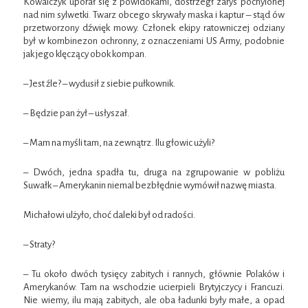
Kowalczyk uporał się z powidokami, dostrzegł zarys pochylonej
nad nim sylwetki. Twarz obcego skrywały maska i kaptur – stąd ów
przetworzony dźwięk mowy. Członek ekipy ratowniczej odziany
był w kombinezon ochronny, z oznaczeniami US Army, podobnie
jak jego klęczący obok kompan.
– Jest źle? – wydusił z siebie pułkownik.
– Będzie pan żył – usłyszał.
– Mam na myśli tam, na zewnątrz. Ilu głowic użyli?
– Dwóch, jedna spadła tu, druga na zgrupowanie w pobliżu
Suwałk – Amerykanin niemal bezbłędnie wymówił nazwę miasta.
Michałowi ulżyło, choć daleki był od radości.
– Straty?
– Tu około dwóch tysięcy zabitych i rannych, głównie Polaków i
Amerykanów. Tam na wschodzie ucierpieli Brytyjczycy i Francuzi.
Nie wiemy, ilu mają zabitych, ale oba ładunki były małe, a opad