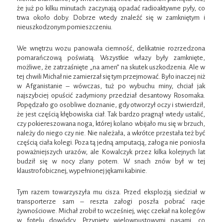
że już po kilku minutach zaczynają opadać radioaktywne pyły, co
trwa około doby. Dobrze wtedy znaleźć się w zamkniętym i
nieuszkodzonym pomieszczeniu.
We wnętrzu wozu panowała ciemność, delikatnie rozrzedzona
pomarańczową poświatą. Wszystkie włazy były zamknięte,
możliwe, że zatrzaśnięte „na amen” na skutek uszkodzenia. Ale w
tej chwili Michał nie zamierzał się tym przejmować. Było inaczej niż
w Afganistanie – wówczas, tuż po wybuchu miny, chciał jak
najszybciej opuścić zadymiony przedział desantowy Rosomaka.
Popędzało go osobliwe doznanie, gdy otworzył oczy i stwierdził,
że jest częścią kłębowiska ciał. Tak bardzo pragnął wtedy ustalić,
czy pokiereszowana noga, której kolano wbijało mu się w brzuch,
należy do niego czy nie. Nie należała, a wkrótce przestała też być
częścią ciała kolegi. Poza tą jedną amputacją, załoga nie poniosła
poważniejszych urazów, ale Kowalczyk przez kilka kolejnych lat
budził się w nocy zlany potem. W snach znów był w tej
klaustrofobicznej, wypełnionej jękami kabinie.
Tym razem towarzyszyła mu cisza. Przed eksplozją siedział w
transporterze sam – reszta załogi poszła pobrać racje
żywnościowe. Michał zrobił to wcześniej, więc czekał na kolegów
w fotelu dowódcy. Przypięty wielowpustowymi pasami, co