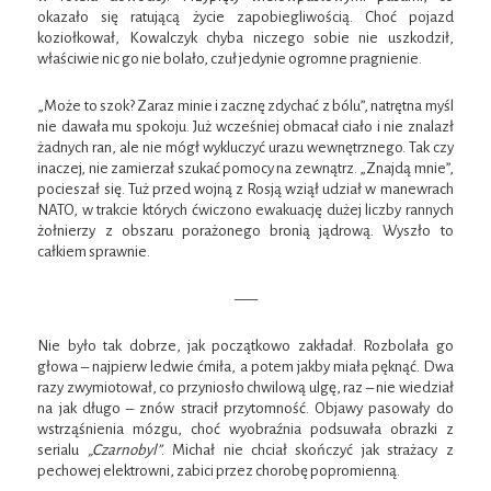
okazało się ratującą życie zapobiegliwością. Choć pojazd
koziołkował, Kowalczyk chyba niczego sobie nie uszkodził,
właściwie nic go nie bolało, czuł jedynie ogromne pragnienie.
„Może to szok? Zaraz minie i zacznę zdychać z bólu”, natrętna myśl
nie dawała mu spokoju. Już wcześniej obmacał ciało i nie znalazł
żadnych ran, ale nie mógł wykluczyć urazu wewnętrznego. Tak czy
inaczej, nie zamierzał szukać pomocy na zewnątrz. „Znajdą mnie”,
pocieszał się. Tuż przed wojną z Rosją wziął udział w manewrach
NATO, w trakcie których ćwiczono ewakuację dużej liczby rannych
żołnierzy z obszaru porażonego bronią jądrową. Wyszło to
całkiem sprawnie.
—–
Nie było tak dobrze, jak początkowo zakładał. Rozbolała go
głowa – najpierw ledwie ćmiła, a potem jakby miała pęknąć. Dwa
razy zwymiotował, co przyniosło chwilową ulgę, raz – nie wiedział
na jak długo – znów stracił przytomność. Objawy pasowały do
wstrząśnienia mózgu, choć wyobraźnia podsuwała obrazki z
serialu
„Czarnobyl”
. Michał nie chciał skończyć jak strażacy z
pechowej elektrowni, zabici przez chorobę popromienną.