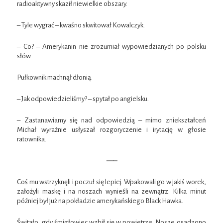
radioaktywny skaził niewielkie obszary.
– Tyle wygrać – kwaśno skwitował Kowalczyk.
– Co? – Amerykanin nie zrozumiał wypowiedzianych po polsku
słów.
Pułkownik machnął dłonią.
– Jak odpowiedzieliśmy? – spytał po angielsku.
– Zastanawiamy się nad odpowiedzią – mimo zniekształceń
Michał wyraźnie usłyszał rozgoryczenie i irytację w głosie
ratownika.
—–
Coś mu wstrzyknęli i poczuł się lepiej. Wpakowali go w jakiś worek,
założyli maskę i na noszach wynieśli na zewnątrz. Kilka minut
później był już na pokładzie amerykańskiego Black Hawka.
Świtało, gdy śmigłowiec wzbił się w powietrze. Nosze osadzono