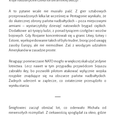
kraje nadbałtyckie czeka los ukraińskiej Buczy?”
.
A to pytanie wcale nie musiało paść. Z gier sztabowych
przeprowadzonych kilka lat wcześniej w Pentagonie wynikało, że
do skutecznej obrony państw nadbałtyckich – poza miejscowymi
armiami – wystarczyłoby dziesięć natowskich brygad ciężkich.
Dodatkowe 40 tysięcy ludzi, z ponad tysiącem czołgów i wozów
bojowych. Gdy Rosjanie koncentrowali się u granic Litwy, Łotwy i
Estonii, wyekspediowanie takich sił było trudne, biorąc pod uwagę
zasoby Europy, ale nie niemożliwe. Zaś z wiodącym udziałem
Amerykanów w zasadzie proste.
Reagując poniewczasie NATO mogło w większej skali użyć jedynie
lotnictwa. Lecz nawet w tym przypadku przywódcom Sojuszu
zabrakło ikry, bo pozwolili pilotom atakować wyłącznie wojska
rosyjskie znajdujące się na obszarze państw nadbałtyckich.
Żadnych uderzeń w zaplecze, co ostatecznie przesądziło o
wyniku starcia.
—–
Śmigłowiec zaczął obniżać lot, co oderwało Michała od
niewesołych rozmyślań. Z ciekawością spoglądał za okno, gdzie