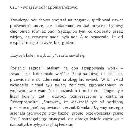
Czujnik wciąż świecił na pomarańczowo.
Kowalczyk odruchowo spojrzał na zegarek, spróbował nawet
podświetlić tarczę, ale nadaremno wciskał przycisk. Cyfrowy
chronometr również padł. Sądząc po tym, co docierało przez
wizjery, na zewnątrz nadal była noc. A to oznaczało, że od
eksplozji minęło najwyżej kilka godzin.
„Czy były kolejne wybuchy?”, zastanawiał się.
Rosjanie zagrozili atakami na oba zgrupowania wojsk –
zasadnicze, które miało wejść z Polski na Litwę, i flankujące,
przewidziane do uderzenia na okręg królewiecki. W ich skład
wchodziło niemal 150 tysięcy żołnierzy, zgromadzonych w
województwie warmińsko-mazurskim i podlaskim. Drugie tyle
liczył kolejny rzut i odwody rozmieszczone w centralnej
Rzeczpospolitej. „Sprawimy, że większość tych sił pochłoną
piekielne ognie”, zapowiadał rzecznik Kremla. „Użyjemy naszego
arsenału jądrowego przy każdej próbie przekroczenia granic
Rosji”, ostrzegał jego pryncypał, dla którego świeżo zajęte kraje
nadbałtyckie były już częścią Federacji.