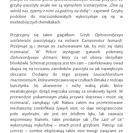
grzyby-pasożyty wcale nie są wymysłem scenarzystów.
„One są
wśród nas, żyjemy z nimi 24 godziny na dobę”
– zapewnił. Grzyby
podobne do maczużnikowatych wykorzystuje się np. w
insektobójczych chemikaliach.
Przyjrzyjmy się takim gagatkom. Grzyb
Ophiocordyceps
unilateralis
pasożytujący na mrówce
Camponotus leonardi
.
Przejmuje ją i steruje jej zachowaniami tak, by móc się dalej
rozmnażać. W Polsce występuje gatunek pokrewny
Ophiocordyceps ditmarii
, który za cel obiera skrzydlate
błonkówki. Schemat przejęcia jest ten sam – zainfekowany owad
skupia się na rozsianiu zarodników pasożyta na jak największym
obszarze. Dodajmy do tego przywrę
Leucochloridium
macrostomum
, która
umiejscawia się w czułkach ślimaka z rodzaju
bursztynka. Jej ubarwienie i ruchy wabią ptaki, które
nieatrakcyjnego dotąd mięczaka uznają za smakowity kąsek. W
przewodzie pokarmowym ptaka przywra dojrzewa i może się
rozmnażać, zamykając cykl. Natura zatem ma przetestowane
mechanizmy zombifikacji żywych istot, co daje nieograniczone
pole wyobraźni, ale jest też źródłem lęku. Jak zauważa
wspomniany Stamets, takie produkcje jak
„The Last of Us”
wykorzystują mykofobię – strach przed grzybami. Patrząc zaś
szerzej – zombie eksploatują także inne trwogi związane ze