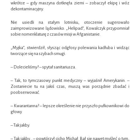
wkrótce – gdy maszyna dotknęła ziemi – zobaczył ekipę i wóz
dekontaminacyjny.
Nie usiedli na stałym lotnisku, otoczenie sugerowało
zaimprowizowane lądowisko. „Helipad”, Kowalczyk przypomniał
sobie nomenklaturę z czasów misji w Afganistanie.
„Myjka”, stwierdził, słysząc odgłosy polewania kadłuba i widząc
tworzące się na szybach smugi.
– Dolecieliśmy? – spytał sanitariusza.
– Tak, to tymczasowy punkt medyczny – wyjaśnił Amerykanin. –
Zostaniecie tu na jakiś czas, muszą was porządnie zbadać i
poobserwować.
– Kwarantanna? – lepsze określenie nie przyszło pułkownikowi do
głowy.
– Tak jakby.
– Tak jakby… – powtórzył cicho Michał. Bał się nawet myśleć o tym,