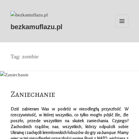
bezkamuflazu.pl
MENU
I
WIDGETY
Tag:
zombie
Zaniechanie
Dziś zabieram Was w podróż w nieodległą przyszłość. W
rzeczywistość, w której wszystko, co tylko mogło pójść źle, źle
poszło, przede wszystkim na skutek zaniechania. Czyjego?
Zachodnich rządów, nas; wszystkich, którzy odpuścili sobie
Ukrainę i zachęcili kremlowskich łobuzów do gry
va banque
. Mamy
więc w tej nieodległej przyszłości wojnę Rosji z NATO, widzianą z