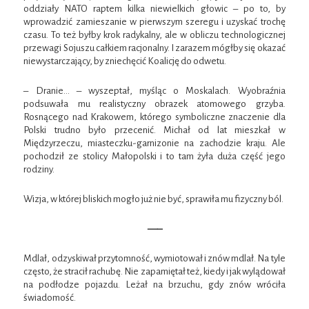
oddziały NATO raptem kilka niewielkich głowic – po to, by
wprowadzić zamieszanie w pierwszym szeregu i uzyskać trochę
czasu. To też byłby krok radykalny, ale w obliczu technologicznej
przewagi Sojuszu całkiem racjonalny. I zarazem mógłby się okazać
niewystarczający, by zniechęcić Koalicję do odwetu.
– Dranie… – wyszeptał, myśląc o Moskalach. Wyobraźnia
podsuwała mu realistyczny obrazek atomowego grzyba.
Rosnącego nad Krakowem, którego symboliczne znaczenie dla
Polski trudno było przecenić. Michał od lat mieszkał w
Międzyrzeczu, miasteczku-garnizonie na zachodzie kraju. Ale
pochodził ze stolicy Małopolski i to tam żyła duża część jego
rodziny.
Wizja, w której bliskich mogło już nie być, sprawiła mu fizyczny ból.
—–
Mdlał, odzyskiwał przytomność, wymiotował i znów mdlał. Na tyle
często, że stracił rachubę. Nie zapamiętał też, kiedy i jak wylądował
na podłodze pojazdu. Leżał na brzuchu, gdy znów wróciła
świadomość.