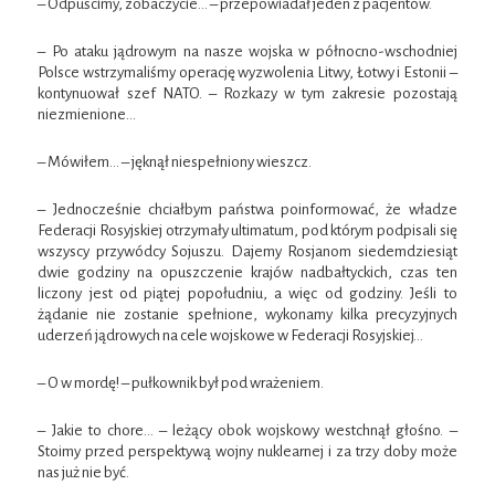
– Odpuścimy, zobaczycie… – przepowiadał jeden z pacjentów.
– Po ataku jądrowym na nasze wojska w północno-wschodniej
Polsce wstrzymaliśmy operację wyzwolenia Litwy, Łotwy i Estonii –
kontynuował szef NATO. – Rozkazy w tym zakresie pozostają
niezmienione…
– Mówiłem… – jęknął niespełniony wieszcz.
– Jednocześnie chciałbym państwa poinformować, że władze
Federacji Rosyjskiej otrzymały ultimatum, pod którym podpisali się
wszyscy przywódcy Sojuszu. Dajemy Rosjanom siedemdziesiąt
dwie godziny na opuszczenie krajów nadbałtyckich, czas ten
liczony jest od piątej popołudniu, a więc od godziny. Jeśli to
żądanie nie zostanie spełnione, wykonamy kilka precyzyjnych
uderzeń jądrowych na cele wojskowe w Federacji Rosyjskiej…
– O w mordę! – pułkownik był pod wrażeniem.
– Jakie to chore… – leżący obok wojskowy westchnął głośno. –
Stoimy przed perspektywą wojny nuklearnej i za trzy doby może
nas już nie być.