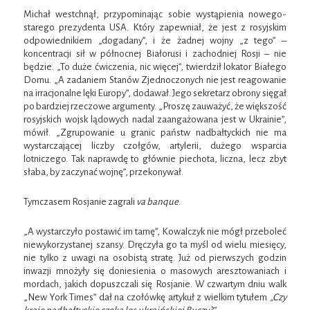
Michał westchnął, przypominając sobie wystąpienia nowego-
starego prezydenta USA. Który zapewniał, że jest z rosyjskim
odpowiednikiem „dogadany”, i że żadnej wojny „z tego” –
koncentracji sił w północnej Białorusi i zachodniej Rosji – nie
będzie. „To duże ćwiczenia, nic więcej”, twierdził lokator Białego
Domu. „A zadaniem Stanów Zjednoczonych nie jest reagowanie
na irracjonalne lęki Europy”, dodawał. Jego sekretarz obrony sięgał
po bardziej rzeczowe argumenty. „Proszę zauważyć, że większość
rosyjskich wojsk lądowych nadal zaangażowana jest w Ukrainie”,
mówił. „Zgrupowanie u granic państw nadbałtyckich nie ma
wystarczającej liczby czołgów, artylerii, dużego wsparcia
lotniczego. Tak naprawdę to głównie piechota, liczna, lecz zbyt
słaba, by zaczynać wojnę”, przekonywał.
Tymczasem Rosjanie zagrali
va banque
.
„A wystarczyło postawić im tamę”, Kowalczyk nie mógł przeboleć
niewykorzystanej szansy. Dręczyła go ta myśl od wielu miesięcy,
nie tylko z uwagi na osobistą stratę. Już od pierwszych godzin
inwazji mnożyły się doniesienia o masowych aresztowaniach i
mordach, jakich dopuszczali się Rosjanie. W czwartym dniu walk
„New York Times” dał na czołówkę artykuł z wielkim tytułem
„Czy