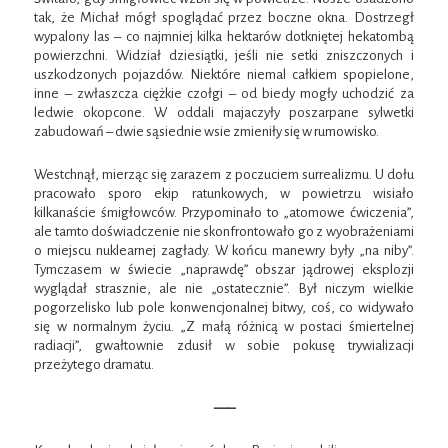
tak, że Michał mógł spoglądać przez boczne okna. Dostrzegł
wypalony las – co najmniej kilka hektarów dotkniętej hekatombą
powierzchni. Widział dziesiątki, jeśli nie setki zniszczonych i
uszkodzonych pojazdów. Niektóre niemal całkiem spopielone,
inne – zwłaszcza ciężkie czołgi – od biedy mogły uchodzić za
ledwie okopcone. W oddali majaczyły poszarpane sylwetki
zabudowań – dwie sąsiednie wsie zmieniły się w rumowisko.
Westchnął, mierząc się zarazem z poczuciem surrealizmu. U dołu
pracowało sporo ekip ratunkowych, w powietrzu wisiało
kilkanaście śmigłowców. Przypominało to „atomowe ćwiczenia”,
ale tamto doświadczenie nie skonfrontowało go z wyobrażeniami
o miejscu nuklearnej zagłady. W końcu manewry były „na niby”.
Tymczasem w świecie „naprawdę” obszar jądrowej eksplozji
wyglądał strasznie, ale nie „ostatecznie”. Był niczym wielkie
pogorzelisko lub pole konwencjonalnej bitwy, coś, co widywało
się w normalnym życiu. „Z małą różnicą w postaci śmiertelnej
radiacji”, gwałtownie zdusił w sobie pokusę trywializacji
przeżytego dramatu.
—–