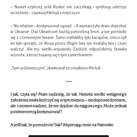
– Nawet szybciej, jeśli Ruskie nie zaczekają i spróbują uderzyć
wcześniej – zauważył któryś z mężczyzn.
– No właśnie – kontynuował sąsiad. – A wystarczyło drani dojechać
w Ukrainie. Dać Ukraińcom każdą potrzebną broń, a nie pierdolić
się z czerwonymi liniami. Tamci natłukliby tylu kacapów, zniszczyli
im tyle sprzętu, że Rosja przez długie lata nie miałaby kim i czym
walczyć. Ale my, wielki-wspaniały Zachód, odpuściliśmy. Stawka
wzrosła, a teraz bujamy się z tym zaniechaniem.
„Tym i późniejszymi”, skwitował ze smutkiem Michał.
—–
I jak, czyta się? Mam nadzieję, że tak. Historia wedle wstępnego
założenia miała kończyć się w tym miejscu – niedopowiedzeniem,
ale i cieniem nadziei, że nie dojdzie do najgorszego. Może jednak
powinienem ją kontynuować?
A jeśli tak, to pomożecie? Jak? Wspierając mnie na Patronite: