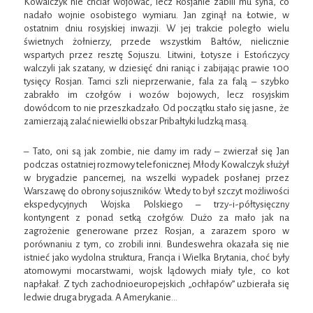
Kowalczyk nie chciał wojować, lecz Rosjanie zabili mu syna, co
nadało wojnie osobistego wymiaru. Jan zginął na Łotwie, w
ostatnim dniu rosyjskiej inwazji. W jej trakcie poległo wielu
świetnych żołnierzy, przede wszystkim Bałtów, nielicznie
wspartych przez resztę Sojuszu. Litwini, Łotysze i Estończycy
walczyli jak szatany, w dziesięć dni raniąc i zabijając prawie 100
tysięcy Rosjan. Tamci szli nieprzerwanie, fala za falą – szybko
zabrakło im czołgów i wozów bojowych, lecz rosyjskim
dowódcom to nie przeszkadzało. Od początku stało się jasne, że
zamierzają zalać niewielki obszar Pribałtyki ludzką masą.
– Tato, oni są jak zombie, nie damy im rady – zwierzał się Jan
podczas ostatniej rozmowy telefonicznej. Młody Kowalczyk służył
w brygadzie pancernej, na wszelki wypadek posłanej przez
Warszawę do obrony sojuszników. Wtedy to był szczyt możliwości
ekspedycyjnych Wojska Polskiego – trzy-i-półtysięczny
kontyngent z ponad setką czołgów. Dużo za mało jak na
zagrożenie generowane przez Rosjan, a zarazem sporo w
porównaniu z tym, co zrobili inni. Bundeswehra okazała się nie
istnieć jako wydolna struktura, Francja i Wielka Brytania, choć były
atomowymi mocarstwami, wojsk lądowych miały tyle, co kot
napłakał. Z tych zachodnioeuropejskich „ochłapów” uzbierała się
ledwie druga brygada. A Amerykanie…