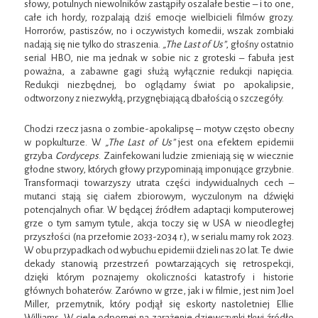
słowy, potulnych niewolników zastąpiły oszalałe bestie – i to one,
całe ich hordy, rozpalają dziś emocje wielbicieli filmów grozy.
Horrorów, pastiszów, no i oczywistych komedii, wszak zombiaki
nadają się nie tylko do straszenia.
„The Last of Us”
, głośny ostatnio
serial HBO, nie ma jednak w sobie nic z groteski – fabuła jest
poważna, a zabawne gagi służą wyłącznie redukcji napięcia.
Redukcji niezbędnej, bo oglądamy świat po apokalipsie,
odtworzony z niezwykłą, przygnębiającą dbałością o szczegóły.
Chodzi rzecz jasna o zombie-apokalipsę – motyw często obecny
w popkulturze. W
„The Last of Us”
jest ona efektem epidemii
grzyba
Cordyceps
. Zainfekowani ludzie zmieniają się w wiecznie
głodne stwory, których głowy przypominają imponujące grzybnie.
Transformacji towarzyszy utrata części indywidualnych cech –
mutanci stają się ciałem zbiorowym, wyczulonym na dźwięki
potencjalnych ofiar. W będącej źródłem adaptacji komputerowej
grze o tym samym tytule, akcja toczy się w USA w nieodległej
przyszłości (na przełomie 2033-2034 r.), w serialu mamy rok 2023.
W obu przypadkach od wybuchu epidemii dzieli nas 20 lat. Te dwie
dekady stanowią przestrzeń powtarzających się retrospekcji,
dzięki którym poznajemy okoliczności katastrofy i historie
głównych bohaterów. Zarówno w grze, jak i w filmie, jest nim Joel
Miller, przemytnik, który podjął się eskorty nastoletniej Ellie
Williams. W ciele odpornej na zarażenie dziewczynki tkwi źródło