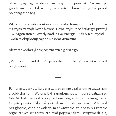
jakby żywy ogień dostał mu się pod powieki. Zacisnął je
gwałtownie, a i tak nie był w stanie ochronić zmysłów przed
bolesną jasnością.
Wkrótce fala uderzeniowa oderwała transporter od ziemi –
maszyna zaczęła koziołkować. Kowalczyk już coś takiego przeżył
– w Afganistanie. Wtedy nadludzką energię – jak o niej myślał –
uwolniła eksplodująca pod Rosomakiem mina.
Ale teraz wydarzyło się coś znacznie gorszego.
„Mój boże, zrobili to”, przyszło mu do głowy nim stracił
przytomność.
—–
Pomarańczowy punkt rozrastał się i zmniejszał w rytmie tożsamym
z oddychaniem. Wpierw był zamglony, potem coraz ostrzejszy.
Gdy Michał otworzył oczy, przekonał się, że to żadna imaginacja.
Czujnik pomiaru skażeń świecił mu prosto w twarz. Pulsował
bezgłośnie, choć Kowalczyk miał wrażenie, że słyszy bulgotanie
organicznych sensorów. Nie miał pojęcia, jak to ustrojstwo działa,