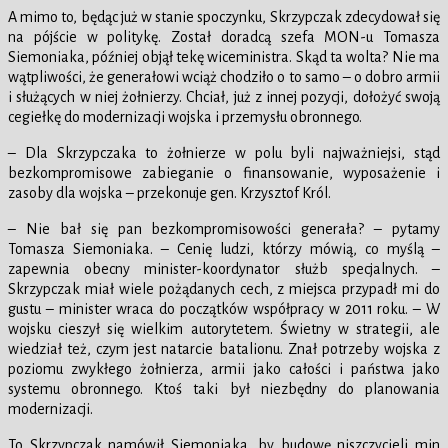
A mimo to, będąc już w stanie spoczynku, Skrzypczak zdecydował się
na pójście w politykę. Został doradcą szefa MON-u Tomasza
Siemoniaka, później objął tekę wiceministra. Skąd ta wolta? Nie ma
wątpliwości, że generałowi wciąż chodziło o to samo – o dobro armii
i służących w niej żołnierzy. Chciał, już z innej pozycji, dołożyć swoją
cegiełkę do modernizacji wojska i przemysłu obronnego.
– Dla Skrzypczaka to żołnierze w polu byli najważniejsi, stąd
bezkompromisowe zabieganie o finansowanie, wyposażenie i
zasoby dla wojska – przekonuje gen. Krzysztof Król.
– Nie bał się pan bezkompromisowości generała? – pytamy
Tomasza Siemoniaka. – Cenię ludzi, którzy mówią, co myślą –
zapewnia obecny minister-koordynator służb specjalnych. –
Skrzypczak miał wiele pożądanych cech, z miejsca przypadł mi do
gustu – minister wraca do początków współpracy w 2011 roku. – W
wojsku cieszył się wielkim autorytetem. Świetny w strategii, ale
wiedział też, czym jest natarcie batalionu. Znał potrzeby wojska z
poziomu zwykłego żołnierza, armii jako całości i państwa jako
systemu obronnego. Ktoś taki był niezbędny do planowania
modernizacji.
To Skrzypczak namówił Siemoniaka, by budowę niszczycieli min