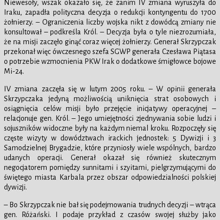
Niewesoły, wszak okazało się, że zanim IV zmiana wyruszyła do
Iraku, zapadła polityczna decyzja o redukcji kontyngentu do 1700
żołnierzy. – Ograniczenia liczby wojska nikt z dowódcą zmiany nie
konsultował – podkreśla Król. – Decyzja była o tyle niezrozumiała,
że na misji zaczęło ginąć coraz więcej żołnierzy. Generał Skrzypczak
przekonał więc ówczesnego szefa SGWP generała Czesława Piątasa
o potrzebie wzmocnienia PKW Irak o dodatkowe śmigłowce bojowe
Mi-24.
IV zmiana zaczęła się w lutym 2005 roku. – W opinii generała
Skrzypczaka jedyną możliwością uniknięcia strat osobowych i
osiągnięcia celów misji było przejęcie inicjatywy operacyjnej –
relacjonuje gen. Król. – Jego umiejętności zjednywania sobie ludzi i
sojuszników widoczne były na każdym niemal kroku. Rozpoczęły się
częste wizyty w dowództwach irackich jednostek: 5 Dywizji i 3
Samodzielnej Brygadzie, które przyniosły wiele wspólnych, bardzo
udanych operacji. Generał okazał się również skutecznym
negocjatorem pomiędzy sunnitami i szyitami, pielgrzymującymi do
świętego miasta Karbala przez obszar odpowiedzialności polskiej
dywizji.
– Bo Skrzypczak nie bał się podejmowania trudnych decyzji – wtrąca
gen. Różański. I podaje przykład z czasów swojej służby jako