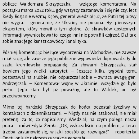
oblicze Waldemara Skrzypczaka – wziętego komentatora. Na
początku marca 2022 roku, gdy wszyscy zastanawiali się nie czy, lecz
kiedy Rosjanie wezmą Kijów, generał wiedział już, że Putin tej bitwy
nie wygra. I generalnie, że Ukrainy nie pokona. Był pierwszym
ekspertem, który mówił o tym głośno. Ze skrawków dostępnych
informacji wywnioskował to, czego inni nie potrafili dojrzeć. Dał tu o
sobie znać jego kunszt dowódcy i analityka.
Później, komentując bieżące wydarzenia na Wschodzie, nie zawsze
miał rację, ale zawsze jego publiczne wypowiedzi doprowadzały do
szału kremlowską propagandę. Za słowami Skrzypczaka stał
bowiem jego wielki autorytet. – Jeszcze kilka tygodni temu
pozostawał na służbie, nie odpuszczał sobie – zwraca uwagę gen.
Andrzejczak. – Komentował wojnę w Ukrainie, wszędzie go było
pełno. Jego stan był już poważny, ale to Waldek, on był
przeciwpancerny.
Mimo tej hardości Skrzypczak do końca pozostał życzliwy w
kontaktach z dziennikarzami. – Nigdy nas nie atakował, nie miał
pretensji za to, co napisaliśmy. Wiedział, na czym polega nasza
praca – mówi Edyta Żemła. „OK, wskazaliście na problem, a teraz
trzeba zastanowić się, w jaki sposób go rozwiązać” – reporterka
Onetu opisuje najczęstszą reakcję generała.