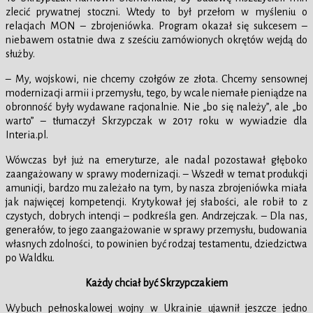
zlecić prywatnej stoczni. Wtedy to był przełom w myśleniu o
relacjach MON – zbrojeniówka. Program okazał się sukcesem –
niebawem ostatnie dwa z sześciu zamówionych okrętów wejdą do
służby.
– My, wojskowi, nie chcemy czołgów ze złota. Chcemy sensownej
modernizacji armii i przemysłu, tego, by wcale niemałe pieniądze na
obronność były wydawane racjonalnie. Nie „bo się należy”, ale „bo
warto” – tłumaczył Skrzypczak w 2017 roku w wywiadzie dla
Interia.pl.
Wówczas był już na emeryturze, ale nadal pozostawał głęboko
zaangażowany w sprawy modernizacji. – Wszedł w temat produkcji
amunicji, bardzo mu zależało na tym, by nasza zbrojeniówka miała
jak najwięcej kompetencji. Krytykował jej słabości, ale robił to z
czystych, dobrych intencji – podkreśla gen. Andrzejczak. – Dla nas,
generałów, to jego zaangażowanie w sprawy przemysłu, budowania
własnych zdolności, to powinien być rodzaj testamentu, dziedzictwa
po Waldku.
Każdy chciał być Skrzypczakiem
Wybuch pełnoskalowej wojny w Ukrainie ujawnił jeszcze jedno