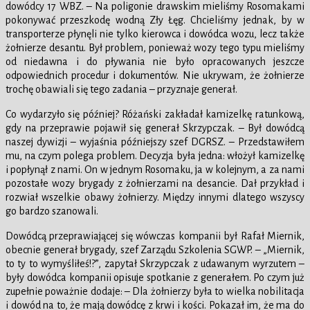
dowódcy 17 WBZ. – Na poligonie drawskim mieliśmy Rosomakami
pokonywać przeszkodę wodną Zły Łęg. Chcieliśmy jednak, by w
transporterze płynęli nie tylko kierowca i dowódca wozu, lecz także
żołnierze desantu. Był problem, ponieważ wozy tego typu mieliśmy
od niedawna i do pływania nie było opracowanych jeszcze
odpowiednich procedur i dokumentów. Nie ukrywam, że żołnierze
trochę obawiali się tego zadania – przyznaje generał.
Co wydarzyło się później? Różański zakładał kamizelkę ratunkową,
gdy na przeprawie pojawił się generał Skrzypczak. – Był dowódcą
naszej dywizji – wyjaśnia późniejszy szef DGRSZ. – Przedstawiłem
mu, na czym polega problem. Decyzja była jedna: włożył kamizelkę
i popłynął z nami. On w jednym Rosomaku, ja w kolejnym, a za nami
pozostałe wozy brygady z żołnierzami na desancie. Dał przykład i
rozwiał wszelkie obawy żołnierzy. Między innymi dlatego wszyscy
go bardzo szanowali.
Dowódcą przeprawiającej się wówczas kompanii był Rafał Miernik,
obecnie generał brygady, szef Zarządu Szkolenia SGWP. – „Miernik,
to ty to wymyśliłeś!?”, zapytał Skrzypczak z udawanym wyrzutem –
były dowódca kompanii opisuje spotkanie z generałem. Po czym już
zupełnie poważnie dodaje: – Dla żołnierzy była to wielka nobilitacja
i dowód na to, że mają dowódcę z krwi i kości. Pokazał im, że ma do