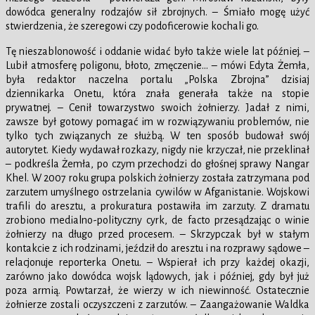
dowódca generalny rodzajów sił zbrojnych. – Śmiało mogę użyć
stwierdzenia, że szeregowi czy podoficerowie kochali go.
Tę nieszablonowość i oddanie widać było także wiele lat później. –
Lubił atmosferę poligonu, błoto, zmęczenie… – mówi Edyta Żemła,
była redaktor naczelna portalu „Polska Zbrojna” dzisiaj
dziennikarka Onetu, która znała generała także na stopie
prywatnej. – Cenił towarzystwo swoich żołnierzy. Jadał z nimi,
zawsze był gotowy pomagać im w rozwiązywaniu problemów, nie
tylko tych związanych ze służbą. W ten sposób budował swój
autorytet. Kiedy wydawał rozkazy, nigdy nie krzyczał, nie przeklinał
– podkreśla Żemła, po czym przechodzi do głośnej sprawy Nangar
Khel. W 2007 roku grupa polskich żołnierzy została zatrzymana pod
zarzutem umyślnego ostrzelania cywilów w Afganistanie. Wojskowi
trafili do aresztu, a prokuratura postawiła im zarzuty. Z dramatu
zrobiono medialno-polityczny cyrk, de facto przesądzając o winie
żołnierzy na długo przed procesem. – Skrzypczak był w stałym
kontakcie z ich rodzinami, jeździł do aresztu i na rozprawy sądowe –
relacjonuje reporterka Onetu. – Wspierał ich przy każdej okazji,
zarówno jako dowódca wojsk lądowych, jak i później, gdy był już
poza armią. Powtarzał, że wierzy w ich niewinność. Ostatecznie
żołnierze zostali oczyszczeni z zarzutów. – Zaangażowanie Waldka