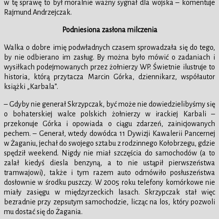
w tę sprawę to był moralnie ważny sygnał dla wojska – komentuje
Rajmund Andrzejczak.
Podniesiona zasłona milczenia
Walka o dobre imię podwładnych czasem sprowadzała się do tego,
by nie odbierano im zasług. By można było mówić o zadaniach i
wysiłkach podejmowanych przez żołnierzy WP. Świetnie ilustruje to
historia, którą przytacza Marcin Górka, dziennikarz, współautor
książki „Karbala”.
– Gdyby nie generał Skrzypczak, być może nie dowiedzielibyśmy się
o bohaterskiej walce polskich żołnierzy w irackiej Karbali –
przekonuje Górka i opowiada o ciągu zdarzeń, zainicjowanych
pechem. – Generał, wtedy dowódca 11 Dywizji Kawalerii Pancernej
w Żaganiu, jechał do swojego sztabu z rodzinnego Kołobrzegu, gdzie
spędził weekend. Nigdy nie miał szczęścia do samochodów (a to
zalał kiedyś diesla benzyną, a to nie ustąpił pierwszeństwa
tramwajowi), także i tym razem auto odmówiło posłuszeństwa
dosłownie w środku puszczy. W 2005 roku telefony komórkowe nie
miały zasięgu w międzyrzeckich lasach. Skrzypczak stał więc
bezradnie przy zepsutym samochodzie, licząc na los, który pozwoli
mu dostać się do Żagania.