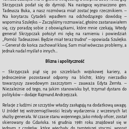
Skrzypczak podał się do dymisji. Na następcę wyznaczono gen.
Tadeusza Buka, a nasz rozmówca miał zostać jego rzecznikiem. –
Na korytarzu Cytadeli wpadłem na odchodzącego dowódcę –
wspomina Szulejko. – Zaczęliśmy rozmawiać, głośno zastanawiałem
się, czy poradzę sobie z obowiązkami, które mnie czekają. Wtedy
generał Skrzypczak położył mi rękę na ramieniu i powiedział:
„Pomóż Tadeuszowi. Będzie miał teraz trudno” – opowiada Szulejko.
– Generał do końca zachował klasę. Sam miał wówczas problemy, a
jednak nadal myślał o innych…
Blizna i apolityczność
– Skrzypczak piął się po szczeblach wojskowej kariery, a
jednocześnie pozostawał odporny na blichtr, który nierzadko
towarzyszy zawodowym zaszczytom – zauważa Edyta Żemła. –
Niezależnie od tego, na jakim stanowisku był, trzymał dystans do
polityków – dodaje Rajmund Andrzejczak.
Relacje z ludźmi ze szczytów władzy zasługują na dodatkową uwagę.
U źródeł tej wstrzemięźliwości leżały wydarzenia z wczesnych lat
służby generała. W czasie stanu wojennego, jako młody oficer, został
skierowany do Gdańska. 16 grudnia 1981 roku znajdował się w
jednym z czołgów, które wjechały do tamtejszej stoczni, wprost