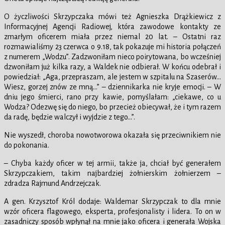
O życzliwości Skrzypczaka mówi też Agnieszka Drążkiewicz z
Informacyjnej Agencji Radiowej, która zawodowe kontakty ze
zmarłym oficerem miała przez niemal 20 lat. – Ostatni raz
rozmawialiśmy 23 czerwca o 9.18, tak pokazuje mi historia połączeń
z numerem „Wodzu”. Zadzwoniłam nieco poirytowana, bo wcześniej
dzwoniłam już kilka razy, a Waldek nie odbierał. W końcu odebrał i
powiedział: „Aga, przepraszam, ale jestem w szpitalu na Szaserów…
Wiesz, gorzej znów ze mną…” – dziennikarka nie kryje emocji. – W
dniu jego śmierci, rano przy kawie, pomyślałam: „ciekawe, co u
Wodza? Odezwę się do niego, bo przecież obiecywał, że i tym razem
da radę, będzie walczył i wyjdzie z tego…”.
Nie wyszedł, choroba nowotworowa okazała się przeciwnikiem nie
do pokonania.
– Chyba każdy oficer w tej armii, także ja, chciał być generałem
Skrzypczakiem, takim najbardziej żołnierskim żołnierzem –
zdradza Rajmund Andrzejczak.
A gen. Krzysztof Król dodaje: Waldemar Skrzypczak to dla mnie
wzór oficera flagowego, eksperta, profesjonalisty i lidera. To on w
zasadniczy sposób wpłynął na mnie jako oficera i generała Wojska