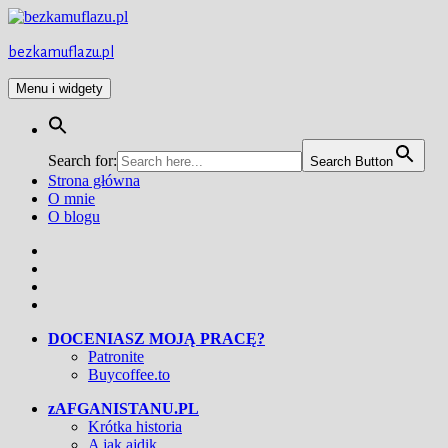
Przejdź
do
treści
bezkamuflazu.pl
Menu i widgety
Search for:
Search Button
Strona główna
O mnie
O blogu
Facebook
Twitter
Instagram
YouTube
DOCENIASZ MOJĄ PRACĘ?
Patronite
Buycoffee.to
zAFGANISTANU.PL
Krótka historia
A jak ajdik