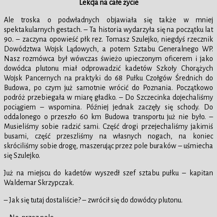
Lekcja na całe życie
Ale troska o podwładnych objawiała się także w mniej
spektakularnych gestach. – Ta historia wydarzyła się na początku lat
90. – zaczyna opowieść płk rez. Tomasz Szulejko, niegdyś rzecznik
Dowództwa Wojsk Lądowych, a potem Sztabu Generalnego WP.
Nasz rozmówca był wówczas świeżo upieczonym oficerem i jako
dowódca plutonu miał odprowadzić kadetów Szkoły Chorążych
Wojsk Pancernych na praktyki do 68 Pułku Czołgów Średnich do
Budowa, po czym już samotnie wrócić do Poznania. Początkowo
podróż przebiegała w miarę gładko. – Do Szczecinka dojechaliśmy
pociągiem – wspomina. Później jednak zaczęły się schody. Do
oddalonego o przeszło 60 km Budowa transportu już nie było. –
Musieliśmy sobie radzić sami. Część drogi przejechaliśmy jakimiś
busami, część przeszliśmy na własnych nogach, na koniec
skróciliśmy sobie drogę, maszerując przez pole buraków – uśmiecha
się Szulejko.
Już na miejscu do kadetów wyszedł szef sztabu pułku – kapitan
Waldemar Skrzypczak.
– Jak się tutaj dostaliście? – zwrócił się do dowódcy plutonu.