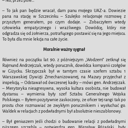
– No, przez pole…
– To jak pan będzie wracał, dam panu mojego UAZ-a. Dowiezie
pana na stację w Szczecinku – Szulejko relacjonuje rozmowę z
przyszłym generałem, po czym dodaje. – Zobaczyłem wtedy
człowieka empatycznego i wrażliwego. Dowódcę, który nie
odgradza się od żołnierza, potrafiącego postawić się na jego miejscu.
To była dla mnie lekcja na całe życie.
Moralnie ważny sygnał
Również na początku lat 90. z późniejszym „Wodzem” zetknął się
Rajmund Andrzejczak, wtedy porucznik, dowódca kompanii czołgów
w Giżycku. Skrzypczak był w tamtym czasie szefem sztabu 1
Warszawskiej Dywizji Zmechanizowanej, na Mazury przyjechał z
inspekcją. – Odstawał od ówczesnej kadry – mówi gen. Andrzejczak.
– Merytoryka nieagresywna, wysoka kultura osobista, nie budował
dystansu – wymienia były szef Sztabu Generalnego Wojska
Polskiego. – Byłem pozytywnie zaskoczony, że oficer tej rangi tak po
prostu chce rozmawiać ze zwykłym porucznikiem i wysłuchać go.
Waldek w relacjach z podwładnymi był absolutnie nieszablonowy.
– Był geniuszem jeśli chodzi o budowanie relacji z podwładnymi
niższego szczebla – potwierdza gen. Mirosław Różański, były