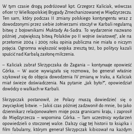
W tym czasie drogą podróżował kpt. Grzegorz Kaliciak, wówczas
oficer 17 Wielkopolskiej Brygady Zmechanizowanej w Międzyrzeczu.
Ten sam, który podczas II zmiany polskiego kontyngentu wraz z
dowodzonymi przez siebie żołnierzami stoczył w Karbali regularną
bitwę z bojownikami Muktady As-Sadra. To wydarzenie nazwano
później „największą bitwą Polaków po II wojnie światowej”, ale na
przełomie 2004 i 2005 roku opinia publiczna nie miała o niczym
pojęcia. Ogromna większość wojska zresztą też, bo politycy kazali
spuścić nad Karbalą zasłonę milczenia.
– Kaliciak zabrał Skrzypczaka do Żagania – kontynuuje opowieść
Górka. – W aucie wywiązała się rozmowa, bo generał właśnie
szykował się do objęcia dowodzenia IV zmianą w Iraku, a Kaliciak
miał świeże doświadczenia. Na pytanie „jak było?”, opowiedział
dowódcy o walkach w Karbali.
Skrzypczak postanowił, że Polacy muszą dowiedzieć się o
zwycięskiej bitwie. – Jakiś czas później zadzwonił do mnie, bo jako
dziennikarz relacjonowałem misje poza granicami kraju, i zaprosił
do Międzyrzecza – wspomina Górka. – Tam uczestnicy wydarzeń
opowiedzieli o stoczonej walce. Dalszy ciąg tej historii to książka i
film fabularny, którym generał Skrzypczak kibicował na każdym