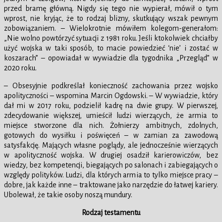
przed bramę główną. Nigdy się tego nie wypierał, mówił o tym
wprost, nie kryjąc, że to rodzaj blizny, skutkujący wszak pewnym
zobowiązaniem. – Wielokrotnie mówiłem kolegom-generałom:
„Nie wolno powtórzyć sytuacji z 1981 roku. Jeśli ktokolwiek chciałby
użyć wojska w taki sposób, to macie powiedzieć ‘nie’ i zostać w
koszarach” – opowiadał w wywiadzie dla tygodnika „Przegląd” w
2020 roku.
– Obsesyjnie podkreślał konieczność zachowania przez wojsko
apolityczności – wspomina Marcin Ogdowski. – W wywiadzie, który
dał mi w 2017 roku, podzielił kadrę na dwie grupy. W pierwszej,
zdecydowanie większej, umieścił ludzi wierzących, że armia to
miejsce stworzone dla nich. Żołnierzy ambitnych, zdolnych,
gotowych do wysiłku i poświęceń – w zamian za zawodową
satysfakcję. Mających własne poglądy, ale jednocześnie wierzących
w apolityczność wojska. W drugiej osadził karierowiczów, bez
wiedzy, bez kompetencji, biegających po salonach i zabiegających o
względy polityków. Ludzi, dla których armia to tylko miejsce pracy –
dobre, jak każde inne – traktowane jako narzędzie do łatwej kariery.
Ubolewał, że takie osoby noszą mundury.
Rodzaj testamentu