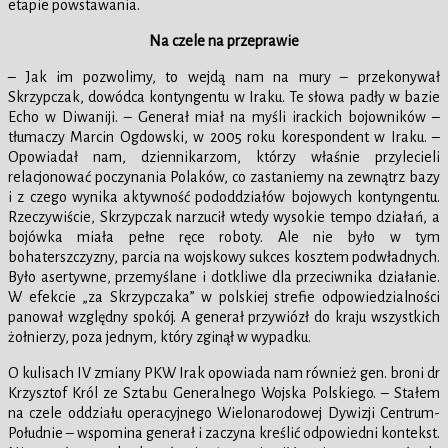
etapie powstawania.
Na czele na przeprawie
– Jak im pozwolimy, to wejdą nam na mury – przekonywał
Skrzypczak, dowódca kontyngentu w Iraku. Te słowa padły w bazie
Echo w Diwaniji. – Generał miał na myśli irackich bojowników –
tłumaczy Marcin Ogdowski, w 2005 roku korespondent w Iraku. –
Opowiadał nam, dziennikarzom, którzy właśnie przylecieli
relacjonować poczynania Polaków, co zastaniemy na zewnątrz bazy
i z czego wynika aktywność pododdziałów bojowych kontyngentu.
Rzeczywiście, Skrzypczak narzucił wtedy wysokie tempo działań, a
bojówka miała pełne ręce roboty. Ale nie było w tym
bohaterszczyzny, parcia na wojskowy sukces kosztem podwładnych.
Było asertywne, przemyślane i dotkliwe dla przeciwnika działanie.
W efekcie „za Skrzypczaka” w polskiej strefie odpowiedzialności
panował względny spokój. A generał przywiózł do kraju wszystkich
żołnierzy, poza jednym, który zginął w wypadku.
O kulisach IV zmiany PKW Irak opowiada nam również gen. broni dr
Krzysztof Król ze Sztabu Generalnego Wojska Polskiego. – Stałem
na czele oddziału operacyjnego Wielonarodowej Dywizji Centrum-
Południe – wspomina generał i zaczyna kreślić odpowiedni kontekst.