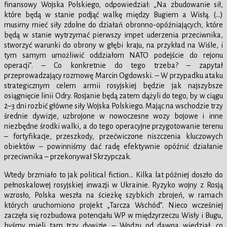
finansowy Wojska Polskiego, odpowiedział: „Na zbudowanie sił,
które będą w stanie podjąć walkę między Bugiem a Wisłą. (…)
musimy mieć siły zdolne do działań obronno-opóźniających, które
będą w stanie wytrzymać pierwszy impet uderzenia przeciwnika,
stworzyć warunki do obrony w głębi kraju, na przykład na Wiśle, i
tym samym umożliwić oddziałom NATO podejście do rejonu
operacji”. – Co konkretnie do tego trzeba? – zapytał
przeprowadzający rozmowę Marcin Ogdowski. – W przypadku ataku
strategicznym celem armii rosyjskiej będzie jak najszybsze
osiągnięcie linii Odry. Rosjanie będą zatem dążyli do tego, by w ciągu
2–3 dni rozbić główne siły Wojska Polskiego. Mając na wschodzie trzy
średnie dywizje, uzbrojone w nowoczesne wozy bojowe i inne
niezbędne środki walki, a do tego operacyjne przygotowanie terenu
– fortyfikacje, przeszkody, przećwiczone niszczenia kluczowych
obiektów – powinniśmy dać radę efektywnie opóźnić działanie
przeciwnika – przekonywał Skrzypczak.
Wtedy brzmiało to jak political fiction… Kilka lat później doszło do
pełnoskalowej rosyjskiej inwazji w Ukrainie. Ryzyko wojny z Rosją
wzrosło, Polska weszła na ścieżkę szybkich zbrojeń, w ramach
których uruchomiono projekt „Tarcza Wschód”. Nieco wcześniej
zaczęła się rozbudowa potencjału WP w międzyrzeczu Wisły i Bugu,
byśmy mieli tam trzy dywizje. – Wodzu od dawna wiedział, co