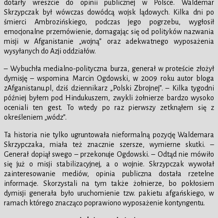
dotarły wreszcie do opinii publicznej w Polsce. Waldemar
Skrzypczak był wówczas dowódcą wojsk lądowych. Kilka dni po
śmierci Ambrozińskiego, podczas jego pogrzebu, wygłosił
emocjonalne przemówienie, domagając się od polityków nazwania
misji w Afganistanie „wojną” oraz adekwatnego wyposażenia
wysyłanych do Azji oddziałów.
– Wybuchła medialno-polityczna burza, generał w proteście złożył
dymisję – wspomina Marcin Ogdowski, w 2009 roku autor bloga
zAfganistanu.pl, dziś dziennikarz „Polski Zbrojnej”. – Kilka tygodni
później byłem pod Hindukuszem, zwykli żołnierze bardzo wysoko
oceniali ten gest. To wtedy po raz pierwszy zetknąłem się z
określeniem „wódz”.
Ta historia nie tylko ugruntowała nieformalną pozycję Waldemara
Skrzypczaka, miała też znacznie szersze, wymierne skutki. –
Generał dopiął swego – przekonuje Ogdowski. – Odtąd nie mówiło
się już o misji stabilizacyjnej, a o wojnie. Skrzypczak wywołał
zainteresowanie mediów, opinia publiczna dostała rzetelne
informacje. Skorzystali na tym także żołnierze, bo pokłosiem
dymisji generała było uruchomienie tzw. pakietu afgańskiego, w
ramach którego znacząco poprawiono wyposażenie kontyngentu.