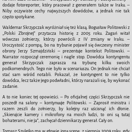
dodaje fotoreporter, który pracował z generałem także w Iraku. –
Niby oczywiste cechy najwyższych dowódców, a jednak nie tak
często spotykane.
Waldemar Skrzypczak wyróżniał się też klasą. Bogusław Politowski z
„Polski Zbrojnej” przytacza historię z 2005 roku. Żagań witał
wówczas żołnierzy, którzy powrócili z IV zmiany w Iraku. –
Uroczystość z pompą, bo na trybunie pojawił się ówczesny minister
obrony Jerzy Szmajdziński – prezentuje kontekst Politowski. –
Narrator rozpoczął ceremonię i nagle stop. Dowódca kontyngentu
generał Skrzypczak zaprasza na trybunę kilku swoich
podkomendnych. Tego nie było w scenariuszu. On jednak nie chciał
stać sam wśród notabli. Pokazał, że kontyngent to nie tylko
dowódca, lecz także jego podwładni, którzy narażali się, by wykonać
zadanie.
A to nie koniec tej opowieści. – Po oficjalnej części Skrzypczak nie
poszedł na salony – kontynuuje Politowski. – Zaprosił ministra i
razem zeszli do żołnierzy, by kolejny raz uścisnąć ich dłonie.
„Skierujcie kamery i mikrofony na moich ludzi, to oni są tutaj
bohaterami, nie ja”, zachęcał dziennikarzy generał. Cały on.
Tomasz Szulejko ma w głowie inną scenę, z sierpnia 2009 roku, gdy