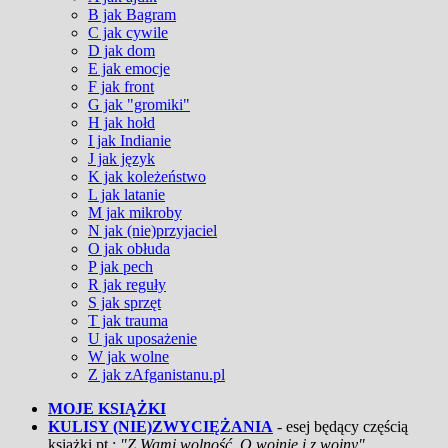
B jak Bagram
C jak cywile
D jak dom
E jak emocje
F jak front
G jak "gromiki"
H jak hołd
I jak Indianie
J jak język
K jak koleżeństwo
L jak latanie
M jak mikroby
N jak (nie)przyjaciel
O jak obłuda
P jak pech
R jak reguły
S jak sprzęt
T jak trauma
U jak uposażenie
W jak wolne
Z jak zAfganistanu.pl
MOJE KSIĄŻKI
KULISY (NIE)ZWYCIĘŻANIA
- esej będący częścią
książki pt.:
"Z Wami wolność. O wojnie i z wojny"