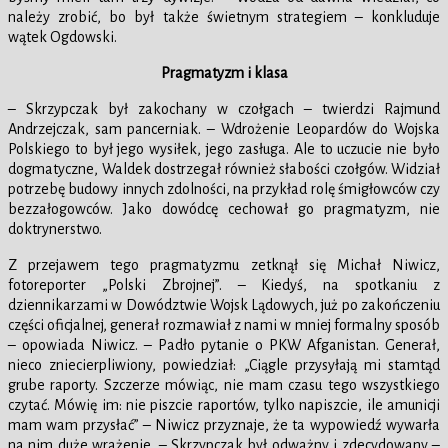
należy zrobić, bo był także świetnym strategiem – konkluduje
wątek Ogdowski.
Pragmatyzm i klasa
– Skrzypczak był zakochany w czołgach – twierdzi Rajmund
Andrzejczak, sam pancerniak. – Wdrożenie Leopardów do Wojska
Polskiego to był jego wysiłek, jego zasługa. Ale to uczucie nie było
dogmatyczne, Waldek dostrzegał również słabości czołgów. Widział
potrzebę budowy innych zdolności, na przykład rolę śmigłowców czy
bezzałogowców. Jako dowódcę cechował go pragmatyzm, nie
doktrynerstwo.
Z przejawem tego pragmatyzmu zetknął się Michał Niwicz,
fotoreporter „Polski Zbrojnej”. – Kiedyś, na spotkaniu z
dziennikarzami w Dowództwie Wojsk Lądowych, już po zakończeniu
części oficjalnej, generał rozmawiał z nami w mniej formalny sposób
– opowiada Niwicz. – Padło pytanie o PKW Afganistan. Generał,
nieco zniecierpliwiony, powiedział: „Ciągle przysyłają mi stamtąd
grube raporty. Szczerze mówiąc, nie mam czasu tego wszystkiego
czytać. Mówię im: nie piszcie raportów, tylko napiszcie, ile amunicji
mam wam przysłać” – Niwicz przyznaje, że ta wypowiedź wywarła
na nim duże wrażenie. – Skrzypczak był odważny i zdecydowany –