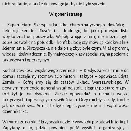
nich zaufanie, a także do nowego jakby nie było sprzętu.
Wizjoner i strateg
– Zapamiętam Skrzypczaka jako charyzmatycznego dowódcę –
deklaruje senator Różański. – Trudnego, bo jako profesjonalista
wojsko znał od podszewki. Współpracując z nim, nie można było
sobie pozwolić na półśrodki, konfabulację czy mówiąc kolokwialnie
ściemnianie. Skrzypczaka nie dało się zbyć byle czym. Miał ogromną
wiedzę i doświadczenie. Był najwyższej klasy specjalistą na poziomie
taktycznym i operacyjnym.
Kochał zawiłości wojskowego rzemiosła. – Kiedyś zaprosił mnie do
domu i zaczęliśmy rozmawiać o historii i taktyce – opowiada Edyta
Żemła. – Cofnęliśmy się do czasów Układu Warszawskiego. W
pewnym momencie generał wstał od stołu, sięgnął po stare mapy i
rozłożył je na dywanie. Zaczął opowiadać o ruchach wojsk,
taktycznych i operacyjnych zawiłościach. Oczy mu błyszczały, trochę
jak dzieciakowi… Armia to było jego życie – nie ma wątpliwości
dziennikarka.
W marcu 2017 roku Skrzypczak udzielił wywiadu portalowi Interia.pl.
Zapytany o to, gdzie powinien pójść wysiłek organizacyjny i