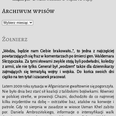
Archiwum wpisów
Archiwum
wpisów
Żołnierz
„Wodzu, będzie nam Ciebie brakowało…”, to jedna z najczęściej
powtarzających się fraz w komentarzach po śmierci gen. Waldemara
Skrzypczaka. Za tymi słowami zwykle stoją byli podwładni, koledzy
z armii, ale nie tylko. Generał był „wodzem” także dla dziennikarzy
zajmujących się tematyką wojny i wojska. Do końca swoich dni
ciężko na ten tytuł i szacunek pracował.
Latem 2009 roku sytuacja w Afganistanie gwałtownie się pogorszyła.
Nie było dnia bez starć sił koalicji z talibskimi bojówkami. Również
w polskiej strefie, w prowincji Ghazni, dochodziło do co najmniej
kilku incydentów na dobę – ostrzałów baz, ataków na konwoje i
patrole. Gdy 10 sierpnia w zasadzce w wiosce Usman Khel zabito
por. Daniela Ambrozińskiego, informacje o intensyfikacji walk