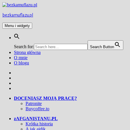
Przejdź
do
treści
bezkamuflazu.pl
Menu i widgety
Search for:
Search Button
Strona główna
O mnie
O blogu
Facebook
Twitter
Instagram
YouTube
DOCENIASZ MOJĄ PRACĘ?
Patronite
Buycoffee.to
zAFGANISTANU.PL
Krótka historia
A jak ajdik