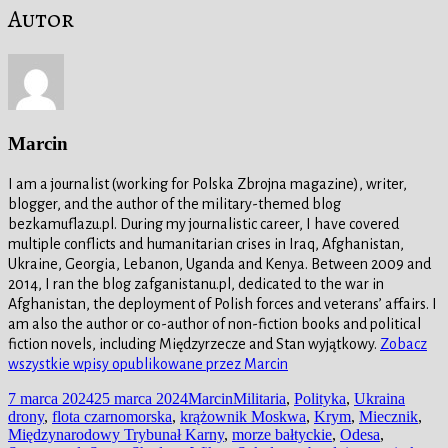
Autor
Marcin
I am a journalist (working for Polska Zbrojna magazine), writer,
blogger, and the author of the military-themed blog
bezkamuflazu.pl. During my journalistic career, I have covered
multiple conflicts and humanitarian crises in Iraq, Afghanistan,
Ukraine, Georgia, Lebanon, Uganda and Kenya. Between 2009 and
2014, I ran the blog zafganistanu.pl, dedicated to the war in
Afghanistan, the deployment of Polish forces and veterans’ affairs. I
am also the author or co-author of non-fiction books and political
fiction novels, including Międzyrzecze and Stan wyjątkowy.
Zobacz
wszystkie wpisy opublikowane przez Marcin
Data
Autor
Kategorie
Tagi
7 marca 2024
25 marca 2024
Marcin
Militaria
,
Polityka
,
Ukraina
publikacji
drony
,
flota czarnomorska
,
krążownik Moskwa
,
Krym
,
Miecznik
,
Międzynarodowy Trybunał Karny
,
morze bałtyckie
,
Odesa
,