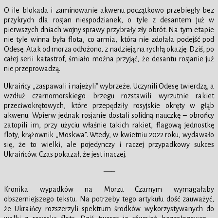
O ile blokada i zaminowanie akwenu początkowo przebiegły bez
przykrych dla rosjan niespodzianek, o tyle z desantem już w
pierwszych dniach wojny sprawy przybrały zły obrót. Na tym etapie
nie tyle winna była flota, co armia, która nie zdołała podejść pod
Odesę. Atak od morza odłożono, z nadzieją na rychłą okazję. Dziś, po
całej serii katastrof, śmiało można przyjąć, że desantu rosjanie już
nie przeprowadzą.
Ukraińcy „zaspawali i najeżyli” wybrzeże. Uczynili Odesę twierdzą, a
wzdłuż czarnomorskiego brzegu rozstawili wyrzutnie rakiet
przeciwokrętowych, które przepędziły rosyjskie okręty w głąb
akwenu. Wpierw jednak rosjanie dostali solidną nauczkę – obrońcy
zatopili im, przy użyciu właśnie takich rakiet, flagową jednostkę
floty, krążownik „Moskwa”. Wtedy, w kwietniu 2022 roku, wydawało
się, że to wielki, ale pojedynczy i raczej przypadkowy sukces
Ukraińców. Czas pokazał, że jest inaczej.
—–
Kronika wypadków na Morzu Czarnym wymagałaby
obszerniejszego tekstu. Na potrzeby tego artykułu dość zauważyć,
że Ukraińcy rozszerzyli spektrum środków wykorzystywanych do