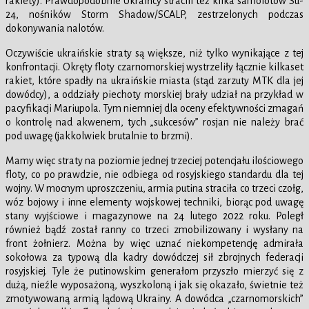
rakiety). Prawdopodobnie Ukraińcy stracili też kilka samolotów Su-
24, nośników Storm Shadow/SCALP, zestrzelonych podczas
dokonywania nalotów.
Oczywiście ukraińskie straty są większe, niż tylko wynikające z tej
konfrontacji. Okręty floty czarnomorskiej wystrzeliły łącznie kilkaset
rakiet, które spadły na ukraińskie miasta (stąd zarzuty MTK dla jej
dowódcy), a oddziały piechoty morskiej brały udział na przykład w
pacyfikacji Mariupola. Tym niemniej dla oceny efektywności zmagań
o kontrolę nad akwenem, tych „sukcesów” rosjan nie należy brać
pod uwagę (jakkolwiek brutalnie to brzmi).
Mamy więc straty na poziomie jednej trzeciej potencjału ilościowego
floty, co po prawdzie, nie odbiega od rosyjskiego standardu dla tej
wojny. W mocnym uproszczeniu, armia putina straciła co trzeci czołg,
wóz bojowy i inne elementy wojskowej techniki, biorąc pod uwagę
stany wyjściowe i magazynowe na 24 lutego 2022 roku. Poległ
również bądź został ranny co trzeci zmobilizowany i wysłany na
front żołnierz. Można by więc uznać niekompetencję admirała
sokołowa za typową dla kadry dowódczej sił zbrojnych federacji
rosyjskiej. Tyle że putinowskim generałom przyszło mierzyć się z
dużą, nieźle wyposażoną, wyszkoloną i jak się okazało, świetnie też
zmotywowaną armią lądową Ukrainy. A dowódca „czarnomorskich”