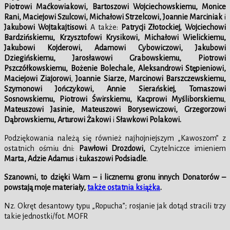
Piotrowi Maćkowiakowi, Bartoszowi Wojciechowskiemu, Monice
Rani, Maciejowi Szulcowi,
Michałowi Strzelcowi, Joannie Marciniak
i
Jakubowi Wojtakajtisowi
. A także:
Patrycji Złotockiej, Wojciechowi
Bardzińskiemu, Krzysztofowi Krysikowi,
Michałowi Wielickiemu,
Jakubowi Kojderowi, Adamowi Cybowiczowi, Jakubowi
Dziegińskiemu, Jarosławowi Grabowskiemu, Piotrowi
Pszczółkowskiemu, Bożenie Bolechale,
Aleksandrowi Stępieniowi,
Maciejowi Ziajorowi
,
Joannie Siarze,
Marcinowi Barszczewskiemu,
Szymonowi Jończykowi, Annie Sierańskiej, Tomaszowi
Sosnowskiemu, Piotrowi Świrskiemu, Kacprowi Myśliborskiemu
,
Mateuszowi Jasinie,
Mateuszowi Borysewiczowi,
Grzegorzowi
Dąbrowskiemu, Arturowi Żakowi
i
Sławkowi Polakowi
.
Podziękowania należą się również najhojniejszym „Kawoszom” z
ostatnich ośmiu dni:
Pawłowi Drozdowi
,
Czytelniczce imieniem
Marta, Adzie Adamus
i
Łukaszowi Podsiadle
.
Szanowni, to dzięki Wam – i licznemu gronu innych Donatorów –
powstają moje materiały,
także ostatnia książka
.
Nz. Okręt desantowy typu „Ropucha”; rosjanie jak dotąd stracili trzy
takie jednostki/fot. MOFR