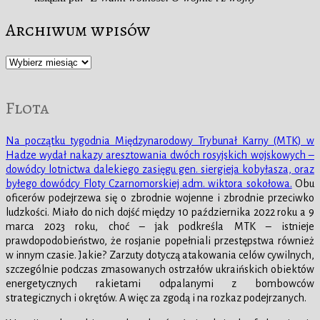
Archiwum wpisów
Archiwum
wpisów
Flota
Na początku tygodnia Międzynarodowy Trybunał Karny (MTK) w
Hadze wydał nakazy aresztowania dwóch rosyjskich wojskowych –
dowódcy lotnictwa dalekiego zasięgu gen. siergieja kobyłasza, oraz
byłego dowódcy Floty Czarnomorskiej adm. wiktora sokołowa.
Obu
oficerów podejrzewa się o zbrodnie wojenne i zbrodnie przeciwko
ludzkości. Miało do nich dojść między 10 października 2022 roku a 9
marca 2023 roku, choć – jak podkreśla MTK – istnieje
prawdopodobieństwo, że rosjanie popełniali przestępstwa również
w innym czasie. Jakie? Zarzuty dotyczą atakowania celów cywilnych,
szczególnie podczas zmasowanych ostrzałów ukraińskich obiektów
energetycznych rakietami odpalanymi z bombowców
strategicznych i okrętów. A więc za zgodą i na rozkaz podejrzanych.