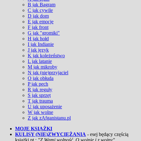
B jak Bagram
C jak cywile
D jak dom
E jak emocje
F jak front
G jak "gromiki"
H jak hołd
I jak Indianie
J jak język
K jak koleżeństwo
L jak latanie
M jak mikroby
N jak (nie)przyjaciel
O jak obłuda
P jak pech
R jak reguły
S jak sprzęt
T jak trauma
U jak uposażenie
W jak wolne
Z jak zAfganistanu.pl
MOJE KSIĄŻKI
KULISY (NIE)ZWYCIĘŻANIA
- esej będący częścią
książki pt.:
"Z Wami wolność. O wojnie i z wojny"