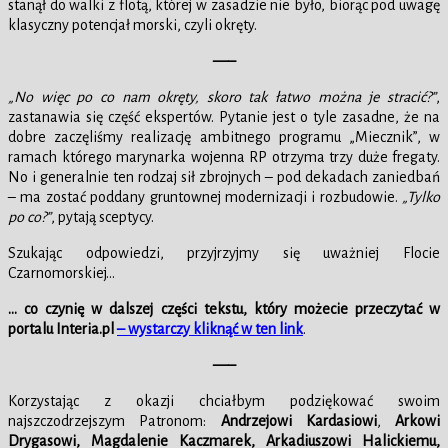
stanął do walki z flotą, której w zasadzie nie było, biorąc pod uwagę
klasyczny potencjał morski, czyli okręty.
—–
„No więc po co nam okręty, skoro tak łatwo można je stracić?”
,
zastanawia się część ekspertów. Pytanie jest o tyle zasadne, że na
dobre zaczęliśmy realizację ambitnego programu „Miecznik”, w
ramach którego marynarka wojenna RP otrzyma trzy duże fregaty.
No i generalnie ten rodzaj sił zbrojnych – pod dekadach zaniedbań
– ma zostać poddany gruntownej modernizacji i rozbudowie.
„Tylko
po co?”
, pytają sceptycy.
Szukając odpowiedzi, przyjrzyjmy się uważniej Flocie
Czarnomorskiej…
… co czynię w dalszej części tekstu, który możecie przeczytać w
portalu Interia.pl
– wystarczy kliknąć w ten link
.
—–
Korzystając z okazji chciałbym podziękować swoim
najszczodrzejszym Patronom:
Andrzejowi Kardasiowi
,
Arkowi
Drygasowi,
Magdalenie Kaczmarek, Arkadiuszowi Halickiemu,