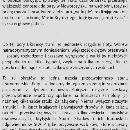
w pobliżu półwyspu sprawiły, że Flota Czarnomorska przesunęła
większość jednostek do bazy w Noworosyjsku, na wschodni, rosyjski
brzeg morza. I zasadniczo siedzi tam „na kupie”, realizując zadanie
minimum – ochronę Mostu Krymskiego, logistycznej „drogi życia” i
oczka w głowie putina.
—–
Do tej pory Ukraińcy trafili 36 jednostek rosyjskiej floty. Wbrew
hurraoptymistycznym doniesieniom, większość okrętów przetrwała
– zostały uszkodzone i czasowo wyłączone z walki (w niektórych
przypadkach na kilka tygodni, zwykle na kilka miesięcy). Ale 14
poszło na dno bądź zostało całkowicie zniszczonych w dokach.
Te 36 okrętów to jedna trzecia przedwojennego stanu
czarnomorskiej floty – a dodajmy do tego zniszczoną infrastrukturę,
puszczone z dymem najnowocześniejsze rosyjskie zestawy
przeciwlotnicze S-400 czy spalone na lotniskach samoloty (co
najmniej kilkanaście sztuk). Za jaką cenę? Niemal wyłącznie zużytej
amunicji – kilkuset latających i pływających dronów, kilkudziesięciu
rakiet przeciwokrętowych oraz kilkudziesięciu pocisków
manewrujących, brytyjskich Storm Shadow i ich francuskich
odpowiedników SCALP (plus oczywiście wabików, które udawały