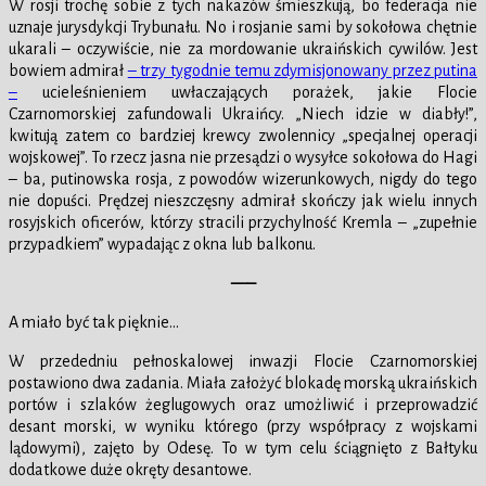
W rosji trochę sobie z tych nakazów śmieszkują, bo federacja nie
uznaje jurysdykcji Trybunału. No i rosjanie sami by sokołowa chętnie
ukarali – oczywiście, nie za mordowanie ukraińskich cywilów. Jest
bowiem admirał
– trzy tygodnie temu zdymisjonowany przez putina
–
ucieleśnieniem uwłaczających porażek, jakie Flocie
Czarnomorskiej zafundowali Ukraińcy. „Niech idzie w diabły!”,
kwitują zatem co bardziej krewcy zwolennicy „specjalnej operacji
wojskowej”. To rzecz jasna nie przesądzi o wysyłce sokołowa do Hagi
– ba, putinowska rosja, z powodów wizerunkowych, nigdy do tego
nie dopuści. Prędzej nieszczęsny admirał skończy jak wielu innych
rosyjskich oficerów, którzy stracili przychylność Kremla – „zupełnie
przypadkiem” wypadając z okna lub balkonu.
—–
A miało być tak pięknie…
W przededniu pełnoskalowej inwazji Flocie Czarnomorskiej
postawiono dwa zadania. Miała założyć blokadę morską ukraińskich
portów i szlaków żeglugowych oraz umożliwić i przeprowadzić
desant morski, w wyniku którego (przy współpracy z wojskami
lądowymi), zajęto by Odesę. To w tym celu ściągnięto z Bałtyku
dodatkowe duże okręty desantowe.