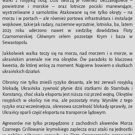
walki z rosyjską flotą. Dziś tworzą je również bezzałogowce –
powietrzne i morskie – oraz lotnicze pociski manewrujące,
wystrzeliwane z samolotów. Atakowane są nie tylko okręty – na
morzu i w portach – ale również portowa infrastruktura i instalacje
wojskowe, takie jak radary, naziemne wyrzutnie, lotniska, ba, latem
2023 roku uderzono nawet w siedzibę dowództwa Floty
Czarnomorskiej. Głównym celem pozostaje Krym i baza w
Sewastopolu.
Jakkolwiek walka toczy się na morzu, nad morzem i o morze, w
ukraińskim arsenale nie ma okrętów. Ów paradoks to kluczowa
kwestia, do której wrócę za moment. Najpierw bowiem o skutkach
ukraińskich działań.
Obrońcy nie tylko znieśli ryzyko desantu, ale też zerwali rosyjską
blokadę. Ukraińska żywność płynie dziś statkami do Stambułu i
Konstancy, choć skala eksportu jest niższa niż przed wojną. Okrętów
rosyjskich w okolicy nie ma, ale pozostały miny. Wynikłe z tego
ryzyko oraz wcześniejsza, okresowa szczelność blokady sprawiły, że
Ukraińcy oparli część eksportu na transporcie lądowym.
Agresorów nie tylko przepędzono z zachodnich akwenów Morza
Czarnego. Grillowanie krymskiego zaplecza oraz ataki na jednostki