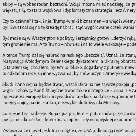
ekipy – są wobec rosjan bezradni. Wciąż można mieć nadzieję, że graj
większą siłą, to stara wojskowa i dyplomatyczna strategia, lecz Amery
Czy to dziwne? I tak, i nie. Trump-wielki biznesmen – a więc i świetny
był. Świat dał się na tę kreację nabrać, stąd wygórowane oczekiwania
Być może są w Waszyngtonie politycy i urzędnicy gotowi uderzyć ręką
tym gronie nie ma. A to Trump – również i na to wiele wskazuje – pod
A tenże Trump dał się nabrać na ruskiego „bezczela”. Uznał, że staną
Nazywając Wołodymyra Zełenskiego dyktatorem, a Ukrainę obarczając
„Starałem się, chciałem, byłem już blisko, dogadany z putinem; niewie
to odkładam ręce, są inne wyzwania, by znów uczynić Amerykę wielką…
Skutki? Ano wojna będzie trwać, wszak Ukraina nie zawrze pokoju „po 
w glorii zbawcy. Konflikt będzie trwać także dlatego, że Europa nie z
opieszałość europejskich przywódców, ale kurs na dalsze wspieranie 
kolejny unijny pakiet sankcji, niezwykle dotkliwy dla Moskwy.
Co niesie też nadzieję. Bo jak już pisałem – putin znów przeszacow
połącznie ukraińskiej determinacji oporu i siły europejskiej ekonomii? 
Zwłaszcza że nawet jeśli Trump ogłosi, że USA „odkładają ręce” od U