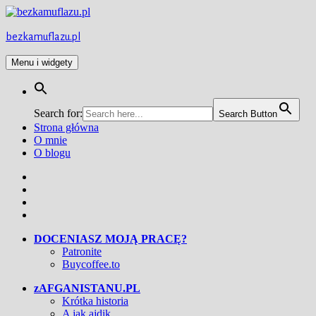
Przejdź
do
treści
bezkamuflazu.pl
Menu i widgety
Search for:
Search Button
Strona główna
O mnie
O blogu
Facebook
Twitter
Instagram
YouTube
DOCENIASZ MOJĄ PRACĘ?
Patronite
Buycoffee.to
zAFGANISTANU.PL
Krótka historia
A jak ajdik