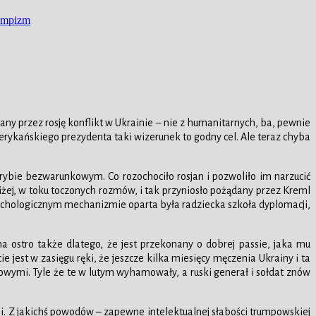
umpizm
any przez rosję konflikt w Ukrainie – nie z humanitarnych, ba, pewnie
erykańskiego prezydenta taki wizerunek to godny cel. Ale teraz chyba
ybie bezwarunkowym. Co rozochociło rosjan i pozwoliło im narzucić
iżej, w toku toczonych rozmów, i tak przyniosło pożądany przez Kreml
m psychologicznym mechanizmie oparta była radziecka szkoła dyplomacji,
 ostro także dlatego, że jest przekonany o dobrej passie, jaka mu
 jest w zasięgu ręki, że jeszcze kilka miesięcy męczenia Ukrainy i ta
nowymi. Tyle że te w lutym wyhamowały, a ruski generał i sołdat znów
i. Z jakichś powodów – zapewne intelektualnej słabości trumpowskiej