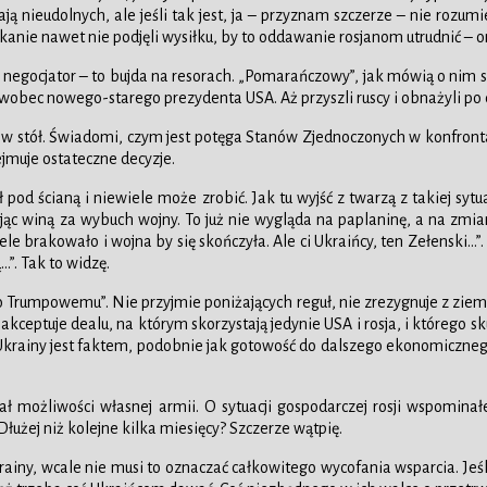
ą nieudolnych, ale jeśli tak jest, ja – przyznam szczerze – nie rozum
kanie nawet nie podjęli wysiłku, by to oddawanie rosjanom utrudnić – oni
 negocjator – to bujda na resorach. „Pomarańczowy”, jak mówią o nim sat
 wobec nowego-starego prezydenta USA. Aż przyszli ruscy i obnażyli po c
 w stół. Świadomi, czym jest potęga Stanów Zjednoczonych w konfrontacj
ejmuje ostateczne decyzje.
ł pod ścianą i niewiele może zrobić. Jak tu wyjść z twarzą z takiej sy
 winą za wybuch wojny. To już nie wygląda na paplaninę, a na zmianę 
le brakowało i wojna by się skończyła. Ale ci Ukraińcy, ten Zełenski…”. 
”. Tak to widzę.
Trumpowemu”. Nie przyjmie poniżających reguł, nie zrezygnuje z ziem, 
aakceptuje dealu, na którym skorzystają jedynie USA i rosja, i którego 
Ukrainy jest faktem, podobnie jak gotowość do dalszego ekonomicznego 
ał możliwości własnej armii. O sytuacji gospodarczej rosji wspominałe
Dłużej niż kolejne kilka miesięcy? Szczerze wątpię.
krainy, wcale nie musi to oznaczać całkowitego wycofania wsparcia. Jeś