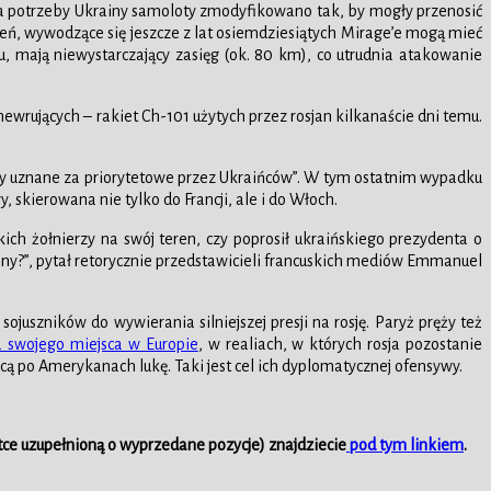
Na potrzeby Ukrainy samoloty zmodyfikowano tak, by mogły przenosić
, wywodzące się jeszcze z lat osiemdziesiątych Mirage’e mogą mieć
, mają niewystarczający zasięg (ok. 80 km), co utrudnia atakowanie
ewrujących – rakiet Ch-101 użytych przez rosjan kilkanaście dni temu.
ły uznane za priorytetowe przez Ukraińców”. W tym ostatnim wypadku
skierowana nie tylko do Francji, ale i do Włoch.
ich żołnierzy na swój teren, czy poprosił ukraińskiego prezydenta o
iny?”, pytał retorycznie przedstawicieli francuskich mediów Emmanuel
juszników do wywierania silniejszej presji na rosję. Paryż pręży też
a swojego miejsca w Europie
, w realiach, w których rosja pozostanie
 po Amerykanach lukę. Taki jest cel ich dyplomatycznej ofensywy.
tce uzupełnioną o wyprzedane pozycje) znajdziecie
pod tym linkiem
.