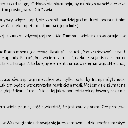
iem zasad tej gry. Oddawanie placu boju, by na niego wrócić z jeszcze
 po prostu „na wejście” zwiali.
yrycy, więcej utopił, niż zarobił, bardziej grał multimilionera niż nim
ałości niekompetencje Trumpa (i jego ludzi).
i z atutami zdychającej rosji. Ale Trumpa – wiele na to wskazuje – w
tuacji? Ano można „dojechać Ukrainę” – co też „Pomarańczowy” uczynił.
agendy. Po co? „Ano wicie-rozumicie”, rzeknie za jakiś czas Trump.
„Ta zła Europa…”, to kolejny element trumpowskiej narracji. „Nie chcą,
zasobów, aspiracji i niezależności, tylko po to, by Trump mógł chodzi
skutkiem będzie wzrost ryzyka rosyjskiej agresji. Możemy się zżymać na
„dojeżdżania” rosji. Nie dalej jak w poniedziałek ogłoszony zostanie
m wielokrotnie, dość stwierdzić, że jest coraz gorsza. Czy przetrwa
li w Waszyngtonie uchowają się jacyś sensowni ludzie, można założyć,