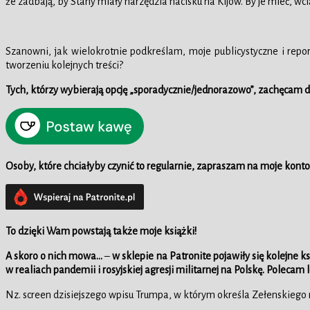
że zadbają, by Stany miały narzędzia nacisku na Kijów. By je mieć, w
Szanowni, jak wielokrotnie podkreślam, moje publicystyczne i re
tworzeniu kolejnych treści?
Tych, którzy wybierają opcję „sporadycznie/jednorazowo”, zachęcam
Osoby, które chciałyby czynić to regularnie, zapraszam na moje konto
To dzięki Wam powstają także moje książki!
A skoro o nich mowa…
–
w sklepie na Patronite pojawiły się kolejne k
w realiach pandemii i rosyjskiej agresji militarnej na Polskę. Polecam 
Nz. screen dzisiejszego wpisu Trumpa, w którym określa Zełenskiego