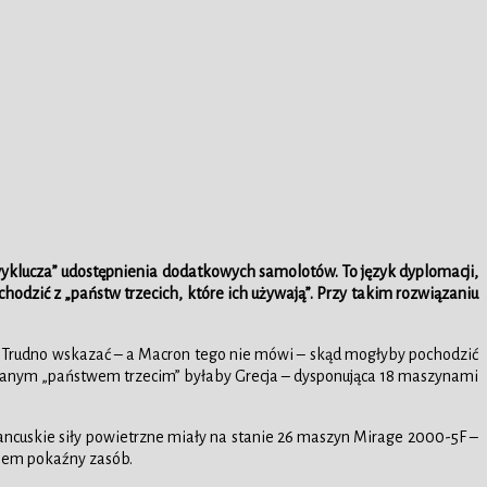
wyklucza” udostępnienia dodatkowych samolotów. To język dyplomacji,
hodzić z „państw trzecich, które ich używają”. Przy takim rozwiązaniu
ch. Trudno wskazać – a Macron tego nie mówi – skąd mogłyby pochodzić
ianym „państwem trzecim” byłaby Grecja – dysponująca 18 maszynami
ancuskie siły powietrzne miały na stanie 26 maszyn Mirage 2000-5F –
łkiem pokaźny zasób.