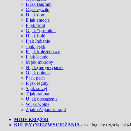
B jak Bagram
C jak cywile
D jak dom
E jak emocje
F jak front
G jak "gromiki"
H jak hołd
I jak Indianie
J jak język
K jak koleżeństwo
L jak latanie
M jak mikroby
N jak (nie)przyjaciel
O jak obłuda
P jak pech
R jak reguły
S jak sprzęt
T jak trauma
U jak uposażenie
W jak wolne
Z jak zAfganistanu.pl
MOJE KSIĄŻKI
KULISY (NIE)ZWYCIĘŻANIA
- esej będący częścią książk