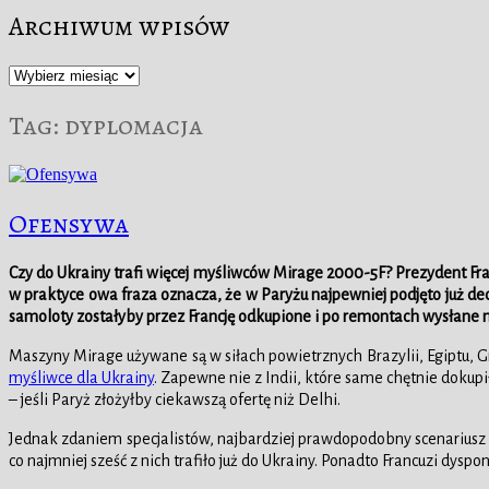
Archiwum wpisów
Archiwum
wpisów
Tag:
dyplomacja
Ofensywa
Czy do Ukrainy trafi więcej myśliwców Mirage 2000-5F? Prezydent Fr
w praktyce owa fraza oznacza, że w Paryżu najpewniej podjęto już dec
samoloty zostałyby przez Francję odkupione i po remontach wysłane 
Maszyny Mirage używane są w siłach powietrznych Brazylii, Egiptu, G
myśliwce dla Ukrainy
. Zapewne nie z Indii, które same chętnie dok
– jeśli Paryż złożyłby ciekawszą ofertę niż Delhi.
Jednak zdaniem specjalistów, najbardziej prawdopodobny scenariusz 
co najmniej sześć z nich trafiło już do Ukrainy. Ponadto Francuzi dysp