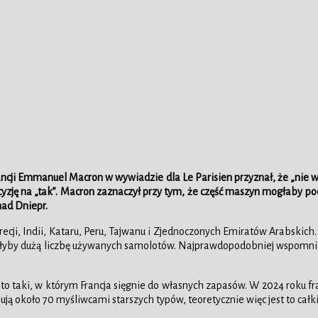
ancji Emmanuel Macron w wywiadzie dla Le Parisien przyznał, że „nie 
yzję na „tak”. Macron zaznaczył przy tym, że część maszyn mogłaby poc
nad Dniepr.
recji, Indii, Kataru, Peru, Tajwanu i Zjednoczonych Emiratów Arabski
upiłyby dużą liczbę używanych samolotów. Najprawdopodobniej wspomn
to taki, w którym Francja sięgnie do własnych zapasów. W 2024 roku fr
onują około 70 myśliwcami starszych typów, teoretycznie więc jest to ca