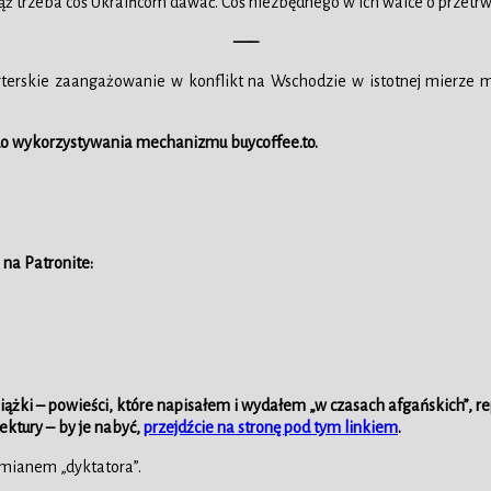
ciąż trzeba coś Ukraińcom dawać. Coś niezbędnego w ich walce o przetrw
—–
porterskie zaangażowanie w konflikt na Wschodzie w istotnej mierze
 do wykorzystywania mechanizmu buycoffee.to.
 na Patronite:
siążki – powieści, które napisałem i wydałem „w czasach afgańskich”, rep
lektury – by je nabyć,
przejdźcie na stronę pod tym linkiem
.
 mianem „dyktatora”.