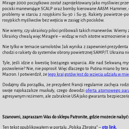
Mirage 2000 początkowo został zaprojektowany jako myśliwiec przew
pociski manewrujące SCALP oraz bomby kierowane AASM Hammer, co z
problemy w starciu z rosyjskimi Su-30 i Su-35. Rakiety powietrze-
rosyjskich myśliwców bez wejścia w zasięg ich pocisków.
Nie wiemy, czy ukraińscy piloci próbowali takich manewrów. Wiemy za 
Ukraińcy chwalą więc Mirage’e – widząc w nich istotne wzmocnienie obr
Nie tylko w temacie samolotów. Jak wynika z zapewnień prezydenta 
chodzi o rakiety do systemów obrony powietrznej SAMP/T. Ukraina niem
Tyle, jeśli idzie o kwestię bieżącego wsparcia. Ale nad Sekwaną my
pozwolenie? Nie, nie poprosił. Więc dlaczego to Putina miano by ter
Macron. I potwierdził, że
jego kraj gotów jest do wzięcia udziału w 
Dodajmy dla porządku, że prezydent Francji regularnie zachęca rodzi
swoje najokazalsze muskuły, czego dowodzi
oferta atomowego par
agresywnym reżimem, ale zabraknie USA jako gwaranta bezpieczeństwa
Szanowni, zapraszam Was do sklepu
Patronite, gdzie możecie nabyć m
Ten tekst opublikowałem w portalu „Polska Zbrojna” –
oto link.