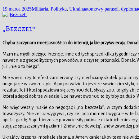
Data
Kategorie
Tagi
19 marca 2025
Militaria
,
Polityka
,
Ukraina
atomowy parasol
,
dyploma
publikacji
„Bezczel”
Chyba zaczynam mieć jasność co do intencji, jakie przyświecają Don
Mam na myśli bieżące intencje, inne od tych sprzed kilku tygodni czy
nawet nie z geopolitycznych powodów, a z czystej próżności. Donald 
już „nie o to biega”.
Nie wiem, czy to efekt zamierzony czy niechciany skutek paplanin
negocjacje w swoim stylu. A po prawdzie to jeszcze sowieckim stylu,
rezultat. Jeśli ktoś spodziewa się ceny 100 dol., słyszy 200, to gdy 
której adepci dobrze wiedzieli, że nawet owo 100 to byłoby za dużo. 
No więc weszły ruskie do negocjacji „na bezczela”, w czym dodatk
towarzyszy. Nie że już wygrywa, czy że lada moment wygra – w te bajk
opuści gardę. Stąd bierze się poczucie siły putina z ostatnich mies
stoją ze spuszczonymi gaciami. Znów „nie dowożą”, znów zawodzą pok
Ukraińcy krzepną, moskale słabną, a Amerykanie jakby tego nie widz