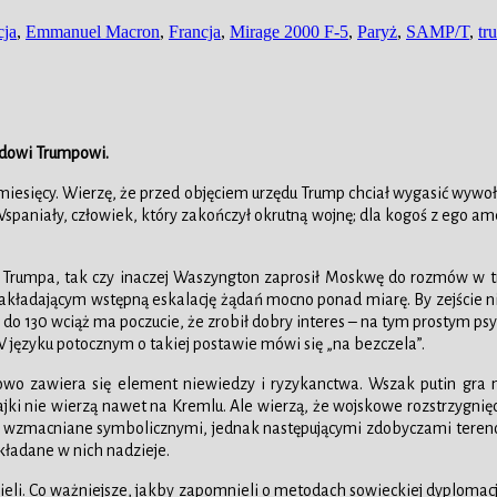
cja
,
Emmanuel Macron
,
Francja
,
Mirage 2000 F-5
,
Paryż
,
SAMP/T
,
tr
aldowi Trumpowi.
 miesięcy. Wierzę, że przed objęciem urzędu Trump chciał wygasić wywoł
Wspaniały, człowiek, który zakończył okrutną wojnę; dla kogoś z ego am
y Trumpa, tak czy inaczej Waszyngton zaprosił Moskwę do rozmów w tr
 zakładającym wstępną eskalację żądań mocno ponad miarę. By zejście n
zbije do 130 wciąż ma poczucie, że zrobił dobry interes – na tym prosty
W języku potocznym o takiej postawie mówi się „na bezczela”.
owo zawiera się element niewiedzy i ryzykanctwa. Wszak putin gra na
i nie wierzą nawet na Kremlu. Ale wierzą, że wojskowe rozstrzygnięcie
ięcy, wzmacniane symbolicznymi, jednak następującymi zdobyczami tere
ładane w nich nadzieje.
ieli. Co ważniejsze, jakby zapomnieli o metodach sowieckiej dyplomacj