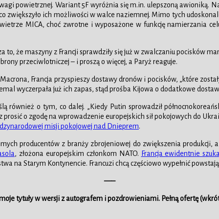
agi powietrznej. Wariant 5F wyróżnia się m.in. ulepszoną awioniką. 
większyło ich możliwości w walce naziemnej. Mimo tych udoskonaleń
powietrze MICA, choć zwrotne i wyposażone w funkcję namierzania celu
to, że maszyny z Francji sprawdziły się już w zwalczaniu pocisków man
ony przeciwlotniczej – i proszą o więcej, a Paryż reaguje.
Macrona, Francja przyspieszy dostawy dronów i pocisków, „które zosta
al wyczerpała już ich zapas, stąd prośba Kijowa o dodatkowe dostawy, 
ślą również o tym, co dalej. „Kiedy Putin sprowadził północnokoreańsk
az prosić o zgodę na wprowadzenie europejskich sił pokojowych do Ukra
międzynarodowej misji pokojowej nad Dnieprem
.
mych producentów z branży zbrojeniowej do zwiększenia produkcji, a so
asola
, złożona europejskim członkom NATO.
Francja ewidentnie szuk
 na Starym Kontynencie. Francuzi chcą częściowo wypełnić powstającą
—–
oje tytuły w wersji z autografem i pozdrowieniami. Pełną ofertę (wkró