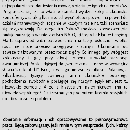
propaganda „widzi” Polaków na froncie zaporoskim –
najpopularniejsze doniesienia mówią o pięciu tysiącach najemników.
Przypuszcza się, że to właśnie stamtąd wyjdzie kolejna ukraińska
kontrofensywa, jak tylko mróz „chwyci” błoto i pozwoli na powrót do
działań manewrowych. rosjanie w każdym razie na taki scenariusz
się przygotowują. Do czego im Polacy? moskwa konsekwentnie
buduje narrację o wojnie z całym NATO, którego Polska jest częścią.
Ma to usprawiedliwić niepowodzenia, ma też je osłodzić – wielka
rosja nie może przecież przegrywać z samymi Ukraińcami, od
zawsze traktowanymi przez rosjan z góry. Co innego, gdy wróg jest
kolektywny i gdy przy okazji można utrwalać stereotyp
awanturniczej Polski, dążącej do „wmieszania Europy w wewnątrz
słowiański konflikt”. Fakt, iż w Legionie walczy kilkuset Polaków, a
kilkadziesiąt tysięcy żołnierzy armii ukraińskiej polskiego
pochodzenia swobodnie posługuje się naszym językiem, jest tu
niezwykle pomocny. A że z klasycznym najemnictwem ma to
niewiele wspólnego? Dla trzymanych pod butem Kremla rosyjskich
mediów to żaden problem.
—–
Zbieranie informacji i ich opracowywanie to pełnowymiarowa
praca. Będę zobowiązany, jeśli mnie w tym wesprzecie.
Tych, którzy