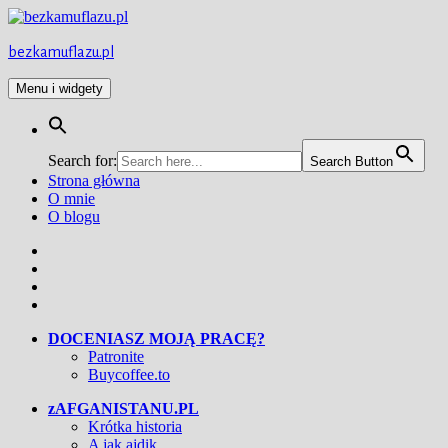
Przejdź
do
treści
bezkamuflazu.pl
Menu i widgety
Search for:
Search Button
Strona główna
O mnie
O blogu
Facebook
Twitter
Instagram
YouTube
DOCENIASZ MOJĄ PRACĘ?
Patronite
Buycoffee.to
zAFGANISTANU.PL
Krótka historia
A jak ajdik