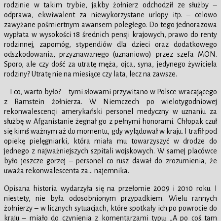
rodzinie w takim trybie, jakby żołnierz odchodził ze służby –
odprawa, ekwiwalent za niewykorzystane urlopy itp. – celowo
zawyżane pośmiertnym awansem poległego. Do tego jednorazowa
wypłata w wysokości 18 średnich pensji krajowych, prawo do renty
rodzinnej, zapomóg, stypendiów dla dzieci oraz dodatkowego
odszkodowania, przyznawanego (uznaniowo) przez szefa MON.
Sporo, ale czy dość za utratę męża, ojca, syna, jedynego żywiciela
rodziny? Utratę nie na miesiące czy lata, lecz na zawsze.
– I co, warto było? – tymi słowami przywitano w Polsce wracającego
z Ramstein żołnierza. W Niemczech po wielotygodniowej
rekonwalescencji amerykański personel medyczny w uznaniu za
służbę w Afganistanie żegnał go z pełnymi honorami. Chłopak czuł
się kimś ważnym aż do momentu, gdy wylądował w kraju. I trafił pod
opiekę pielęgniarki, która miała mu towarzyszyć w drodze do
jednego z najważniejszych szpitali wojskowych. W samej placówce
było jeszcze gorzej – personel co rusz dawał do zrozumienia, że
uważa rekonwalescenta za… najemnika.
Opisana historia wydarzyła się na przełomie 2009 i 2010 roku. I
niestety, nie była odosobnionym przypadkiem. Wielu rannych
żołnierzy – w licznych sytuacjach, które spotkały ich po powrocie do
kraju – miało do czynienia z komentarzami typu: „A po coś tam