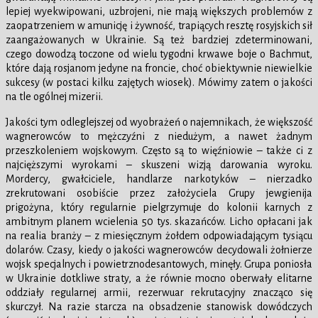
lepiej wyekwipowani, uzbrojeni, nie mają większych problemów z
zaopatrzeniem w amunicję i żywność, trapiących resztę rosyjskich sił
zaangażowanych w Ukrainie. Są też bardziej zdeterminowani,
czego dowodzą toczone od wielu tygodni krwawe boje o Bachmut,
które dają rosjanom jedyne na froncie, choć obiektywnie niewielkie
sukcesy (w postaci kilku zajętych wiosek). Mówimy zatem o jakości
na tle ogólnej mizerii.
Jakości tym odleglejszej od wyobrażeń o najemnikach, że większość
wagnerowców to mężczyźni z niedużym, a nawet żadnym
przeszkoleniem wojskowym. Często są to więźniowie – także ci z
najcięższymi wyrokami – skuszeni wizją darowania wyroku.
Mordercy, gwałciciele, handlarze narkotyków – nierzadko
zrekrutowani osobiście przez założyciela Grupy jewgienija
prigożyna, który regularnie pielgrzymuje do kolonii karnych z
ambitnym planem wcielenia 50 tys. skazańców. Licho opłacani jak
na realia branży – z miesięcznym żołdem odpowiadającym tysiącu
dolarów. Czasy, kiedy o jakości wagnerowców decydowali żołnierze
wojsk specjalnych i powietrznodesantowych, minęły. Grupa poniosła
w Ukrainie dotkliwe straty, a że równie mocno oberwały elitarne
oddziały regularnej armii, rezerwuar rekrutacyjny znacząco się
skurczył. Na razie starcza na obsadzenie stanowisk dowódczych