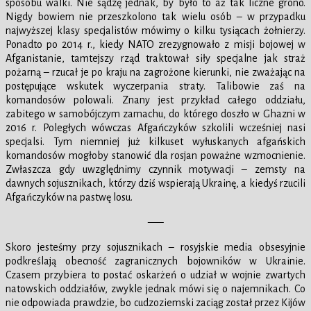
sposobu walki. Nie sądzę jednak, by było to aż tak liczne grono.
Nigdy bowiem nie przeszkolono tak wielu osób – w przypadku
najwyższej klasy specjalistów mówimy o kilku tysiącach żołnierzy.
Ponadto po 2014 r., kiedy NATO zrezygnowało z misji bojowej w
Afganistanie, tamtejszy rząd traktował siły specjalne jak straż
pożarną – rzucał je po kraju na zagrożone kierunki, nie zważając na
postępujące wskutek wyczerpania straty. Talibowie zaś na
komandosów polowali. Znany jest przykład całego oddziału,
zabitego w samobójczym zamachu, do którego doszło w Ghazni w
2016 r. Poległych wówczas Afgańczyków szkolili wcześniej nasi
specjalsi. Tym niemniej już kilkuset wyłuskanych afgańskich
komandosów mogłoby stanowić dla rosjan poważne wzmocnienie.
Zwłaszcza gdy uwzględnimy czynnik motywacji – zemsty na
dawnych sojusznikach, którzy dziś wspierają Ukrainę, a kiedyś rzucili
Afgańczyków na pastwę losu.
—–
Skoro jesteśmy przy sojusznikach – rosyjskie media obsesyjnie
podkreślają obecność zagranicznych bojowników w Ukrainie.
Czasem przybiera to postać oskarżeń o udział w wojnie zwartych
natowskich oddziałów, zwykle jednak mówi się o najemnikach. Co
nie odpowiada prawdzie, bo cudzoziemski zaciąg został przez Kijów