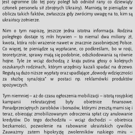
jest ogromne (do tej pory poległ lub odniósł rany co dziewiąty
członek personelu sił zbrojnych Ukrainy). Marnieją te pieniądze w
obliczu takich faktów, zwłaszcza gdy zwrócimy uwagę na to, kim są
ukraińscy żołnierze.
Nim o tym napiszę, jeszcze jedna istotna informacja. Rodzina
poległego dostaje 15 mln hrywien – to niemal dwa miliony zł,
kwota, która robi wrażenie nawet w znacznie zasobniejszej Polsce.
Co więcej, te pieniądze są wypłacane, co podkreślam, bo w rosji,
teoretycznie, sprawy mają się podobnie, odszkodowania są równie
hojne. Tyle że wciąż dochodzą z kraju putina głosy o kolejnych
oszukanych rodzinach, którym urzędnicy kazali spadać na drzewo.
Regułą są dużo niższe wypłaty oraz upadlające „dowody wdzięczności
za służbę syna/ojca” w postaci np. reklamówki produktów
spożywczych.
Tym niemniej – aż do czasu ogłoszenia mobilizacji – istotą rosyjskiej
kampanii rekrutacyjnej były obietnice finansowe.
Ponadprzeciętnych zarobków i bonusów, którymi zresztą mami się i
teraz, obiecując zmobilizowanym odroczenia spłat czy anulowanie
kredytów. Do tego dochodziła – wciąż dochodzi – obietnica
bezkarności, pozwolenie na rabowanie ukraińskich cywilów.
Zauważmy zatem hipokryzję zwolenników ruskiego miru –