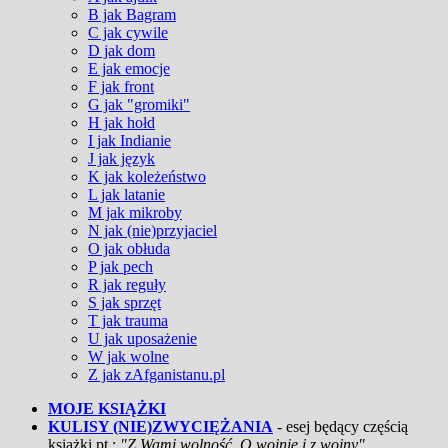
B jak Bagram
C jak cywile
D jak dom
E jak emocje
F jak front
G jak "gromiki"
H jak hołd
I jak Indianie
J jak język
K jak koleżeństwo
L jak latanie
M jak mikroby
N jak (nie)przyjaciel
O jak obłuda
P jak pech
R jak reguły
S jak sprzęt
T jak trauma
U jak uposażenie
W jak wolne
Z jak zAfganistanu.pl
MOJE KSIĄŻKI
KULISY (NIE)ZWYCIĘŻANIA
- esej będący częścią
książki pt.:
"Z Wami wolność. O wojnie i z wojny"