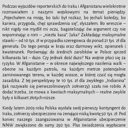
Podczas wyjazdów reporterskich do Iraku i Afganistanu wielokrotnie
rozmawiałem z naszymi wojskowymi na temat pieniędzy.
„Pojechałem na misję, bo taki był rozkaz, bo jechali koledzy, bo
kariera, przygoda, chęć sprawdzenia się”, słyszałem. Bo wreszcie –
nikt nigdy nie mydlił mi oczu, bagatelizując ów argument czy nie
wspominając o nim – „niezła kasa”. Jaka? Zakładając maksymalne
stawki – od 10 tys. zł w przypadku szeregowca do ponad 21 tys. zł dla
generała. Do tego pensja w kraju oraz darmowy wikt, opierunek i
kwaterunek. Porównując do średnich zarobków w Polsce sprzed
kilkunastu lat – dużo. Czy jednak dość dużo? Na wojnie płaci się za
ryzyko. W Afganistanie – w okresie największego nasilenia walk –
obecne na każdym patrolu, na każdym metrze potencjalnie
zaminowanego terenu, w każdej wiosce, w której czaić się mogła
zasadzka. Z tej perspektywy te 10 tys. zł dla zwykłego „Indianina”
(jak nazywało się pierwszoliniowych żołnierzy) szału nie robiło. A
dodać trzeba, że mowa o kwotach maksymalnych – realne zwykle
były o kilkaset złotych niższe.
Kiedy latem 2003 roku Polska wysłała swój pierwszy kontyngent do
Iraku, żołnierzy ubezpieczono na żenująco niską kwotę 50 tys. zł. Pod
koniec naszego zaangażowania w Afganistanie ubezpieczenie
NNW zwiększono do sumy 250 tys. Plus świadczenia wypłacane