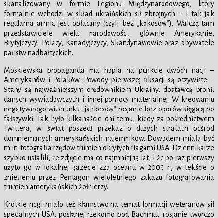
skanalizowany w formie Legionu Międzynarodowego, który
formalnie wchodzi w skład ukraińskich sił zbrojnych – i tak jak
regularna armia jest opłacany (czyli bez „kokosów”). Walczą tam
przedstawiciele wielu narodowości, głównie Amerykanie,
Brytyjczycy, Polacy, Kanadyjczycy, Skandynawowie oraz obywatele
państw nadbałtyckich.
Moskiewska propaganda ma hopla na punkcie dwóch nacji –
Amerykanów i Polaków. Powody pierwszej fiksacji są oczywiste –
Stany są najważniejszym orędownikiem Ukrainy, dostawcą broni,
danych wywiadowczych i innej pomocy materialnej. W kreowaniu
negatywnego wizerunku „jankesów” rosjanie bez oporów sięgają po
fałszywki. Tak było kilkanaście dni temu, kiedy za pośrednictwem
Twittera, w świat poszedł przekaz o dużych stratach pośród
domniemanych amerykańskich najemników. Dowodem miała być
m.in. fotografia rzędów trumien okrytych flagami USA. Dziennikarze
szybko ustalili, że zdjęcie ma co najmniej 13 lat, i że po raz pierwszy
użyto go w lokalnej gazecie zza oceanu w 2009 r., w tekście o
zniesieniu przez Pentagon wieloletniego zakazu fotografowania
trumien amerykańskich żołnierzy.
Krótkie nogi miało też kłamstwo na temat formacji weteranów sił
specjalnych USA, posłanej rzekomo pod Bachmut. rosjanie twórczo