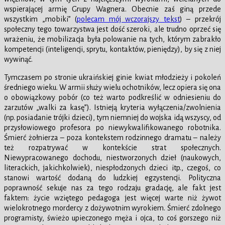
wspierającej armię Grupy Wagnera. Obecnie zaś giną przede
wszystkim „mobiki” (
polecam mój wczorajszy tekst
) – przekrój
społeczny tego towarzystwa jest dość szeroki, ale trudno oprzeć się
wrażeniu, że mobilizacja była polowanie na tych, którym zabrakło
kompetencji (inteligencji, sprytu, kontaktów, pieniędzy), by się z niej
wywinąć.
Tymczasem po stronie ukraińskiej ginie kwiat młodzieży i pokoleń
średniego wieku. W armii służy wielu ochotników, lecz opiera się ona
o obowiązkowy pobór (co też warto podkreślić w odniesieniu do
zarzutów „walki za kasę”). Istnieją kryteria wyłączenia/zwolnienia
(np. posiadanie trójki dzieci), tym niemniej do wojska idą wszyscy, od
przysłowiowego profesora po niewykwalifikowanego robotnika.
Śmierć żołnierza – poza kontekstem rodzinnego dramatu – należy
też rozpatrywać w kontekście strat społecznych.
Niewypracowanego dochodu, niestworzonych dzieł (naukowych,
literackich, jakichkolwiek), niespłodzonych dzieci itp., czegoś, co
stanowi wartość dodaną do ludzkiej egzystencji. Polityczna
poprawność sekuje nas za tego rodzaju gradację, ale fakt jest
faktem: życie wziętego pedagoga jest więcej warte niż żywot
wielokrotnego mordercy z dożywotnim wyrokiem. Śmierć zdolnego
programisty, świeżo upieczonego męża i ojca, to coś gorszego niż