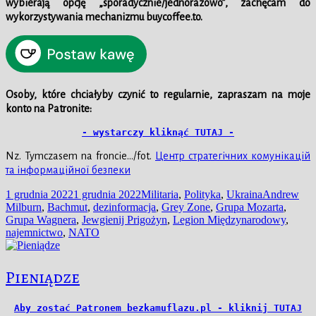
wybierają opcję „sporadycznie/jednorazowo”, zachęcam do
wykorzystywania mechanizmu buycoffee.to.
Osoby, które chciałyby czynić to regularnie, zapraszam na moje
konto na Patronite:
- wystarczy kliknąć TUTAJ -
Nz. Tymczasem na froncie…/fot.
Центр стратегічних комунікацій
та інформаційної безпеки
Data
Kategorie
Tagi
1 grudnia 2022
1 grudnia 2022
Militaria
,
Polityka
,
Ukraina
Andrew
publikacji
Milburn
,
Bachmut
,
dezinformacja
,
Grey Zone
,
Grupa Mozarta
,
Grupa Wagnera
,
Jewgienij Prigożyn
,
Legion Międzynarodowy
,
najemnictwo
,
NATO
Pieniądze
Aby zostać Patronem bezkamuflazu.pl - kliknij TUTAJ