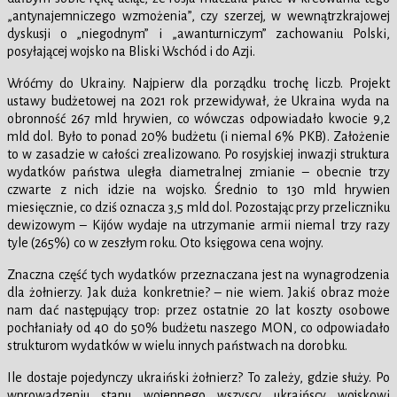
„antynajemniczego wzmożenia”, czy szerzej, w wewnątrzkrajowej
dyskusji o „niegodnym” i „awanturniczym” zachowaniu Polski,
posyłającej wojsko na Bliski Wschód i do Azji.
Wróćmy do Ukrainy. Najpierw dla porządku trochę liczb. Projekt
ustawy budżetowej na 2021 rok przewidywał, że Ukraina wyda na
obronność 267 mld hrywien, co wówczas odpowiadało kwocie 9,2
mld dol. Było to ponad 20% budżetu (i niemal 6% PKB). Założenie
to w zasadzie w całości zrealizowano. Po rosyjskiej inwazji struktura
wydatków państwa uległa diametralnej zmianie – obecnie trzy
czwarte z nich idzie na wojsko. Średnio to 130 mld hrywien
miesięcznie, co dziś oznacza 3,5 mld dol. Pozostając przy przeliczniku
dewizowym – Kijów wydaje na utrzymanie armii niemal trzy razy
tyle (265%) co w zeszłym roku. Oto księgowa cena wojny.
Znaczna część tych wydatków przeznaczana jest na wynagrodzenia
dla żołnierzy. Jak duża konkretnie? – nie wiem. Jakiś obraz może
nam dać następujący trop: przez ostatnie 20 lat koszty osobowe
pochłaniały od 40 do 50% budżetu naszego MON, co odpowiadało
strukturom wydatków w wielu innych państwach na dorobku.
Ile dostaje pojedynczy ukraiński żołnierz? To zależy, gdzie służy. Po
wprowadzeniu stanu wojennego wszyscy ukraińscy wojskowi