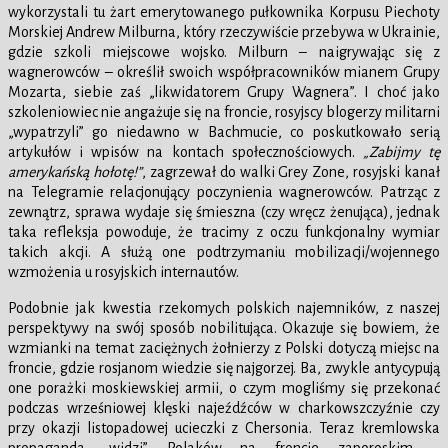
wykorzystali tu żart emerytowanego pułkownika Korpusu Piechoty
Morskiej Andrew Milburna, który rzeczywiście przebywa w Ukrainie,
gdzie szkoli miejscowe wojsko. Milburn – naigrywając się z
wagnerowców – określił swoich współpracowników mianem Grupy
Mozarta, siebie zaś „likwidatorem Grupy Wagnera”. I choć jako
szkoleniowiec nie angażuje się na froncie, rosyjscy blogerzy militarni
„wypatrzyli” go niedawno w Bachmucie, co poskutkowało serią
artykułów i wpisów na kontach społecznościowych.
„Zabijmy tę
amerykańską hołotę!”
, zagrzewał do walki Grey Zone, rosyjski kanał
na Telegramie relacjonujący poczynienia wagnerowców. Patrząc z
zewnątrz, sprawa wydaje się śmieszna (czy wręcz żenująca), jednak
taka refleksja powoduje, że tracimy z oczu funkcjonalny wymiar
takich akcji. A służą one podtrzymaniu mobilizacji/wojennego
wzmożenia u rosyjskich internautów.
Podobnie jak kwestia rzekomych polskich najemników, z naszej
perspektywy na swój sposób nobilitująca. Okazuje się bowiem, że
wzmianki na temat zaciężnych żołnierzy z Polski dotyczą miejsc na
froncie, gdzie rosjanom wiedzie się najgorzej. Ba, zwykle antycypują
one porażki moskiewskiej armii, o czym mogliśmy się przekonać
podczas wrześniowej klęski najeźdźców w charkowszczyźnie czy
przy okazji listopadowej ucieczki z Chersonia. Teraz kremlowska