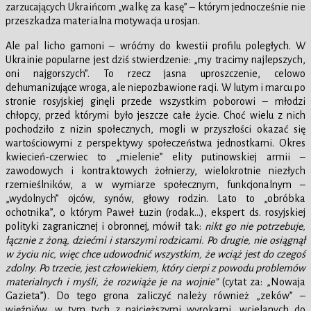
zarzucających Ukraińcom „walkę za kasę” – którym jednocześnie nie
przeszkadza materialna motywacja u rosjan.
Ale pal licho gamoni – wróćmy do kwestii profilu poległych. W
Ukrainie popularne jest dziś stwierdzenie: „my tracimy najlepszych,
oni najgorszych”. To rzecz jasna uproszczenie, celowo
dehumanizujące wroga, ale niepozbawione racji. W lutym i marcu po
stronie rosyjskiej ginęli przede wszystkim poborowi – młodzi
chłopcy, przed którymi było jeszcze całe życie. Choć wielu z nich
pochodziło z nizin społecznych, mogli w przyszłości okazać się
wartościowymi z perspektywy społeczeństwa jednostkami. Okres
kwiecień-czerwiec to „mielenie” elity putinowskiej armii –
zawodowych i kontraktowych żołnierzy, wielokrotnie niezłych
rzemieślników, a w wymiarze społecznym, funkcjonalnym –
„wydolnych” ojców, synów, głowy rodzin. Lato to „obróbka
ochotnika”, o którym Paweł Łuzin (rodak…), ekspert ds. rosyjskiej
polityki zagranicznej i obronnej, mówił tak:
nikt go nie potrzebuje,
łącznie z żoną, dziećmi i starszymi rodzicami. Po drugie, nie osiągnął
w życiu nic, więc chce udowodnić wszystkim, że wciąż jest do czegoś
zdolny. Po trzecie, jest człowiekiem, który cierpi z powodu problemów
materialnych i myśli, że rozwiąże je na wojnie”
(cytat za: „Nowaja
Gazieta”). Do tego grona zaliczyć należy również „zeków” –
więźniów, w tym tych z najcięższymi wyrokami, wcielanych do