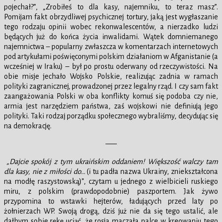
pojechał?”, „Zrobiłeś to dla kasy, najemniku, to teraz masz”.
Pomijam fakt obrzydliwej psychicznej tortury, jaką jest wygłaszanie
tego rodzaju opinii wobec rekonwalescentów, a nierzadko ludzi
będących już do końca życia inwalidami. Wątek domniemanego
najemnictwa – popularny zwłaszcza w komentarzach internetowych
pod artykułami poświęconymi polskim działaniom w Afganistanie (a
wcześniej w Iraku) – był po prostu oderwany od rzeczywistości. Na
obie misje jechało Wojsko Polskie, realizując zadnia w ramach
polityki zagranicznej, prowadzonej przez legalny rząd. I czy sam fakt
zaangażowania Polski w oba konflikty komuś się podoba czy nie,
armia jest narzędziem państwa, zaś wojskowi nie definiują jego
polityki. Taki rodzaj porządku społecznego wybraliśmy, decydując się
na demokrację.
—–
„Dajcie spokój z tym ukraińskim oddaniem! Większość walczy tam
dla kasy, nie z miłości do…
(i tu padła nazwa Ukrainy, zniekształcona
na modłę raszystowską)”, czytam u jednego z wielbicieli ruskiego
miru, z polskim (prawdopodobnie) paszportem. Jak żywo
przypomina to wstawki hejterów, ładujących przed laty po
żołnierzach WP. Swoją drogą, dziś już nie da się tego ustalić, ale
dałbym sobie rękę uciąć, że rosja maczała palce w kreowaniu tego