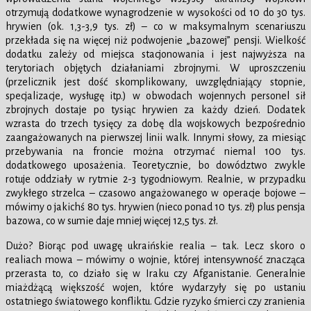
otrzymują dodatkowe wynagrodzenie w wysokości od 10 do 30 tys.
hrywien (ok. 1,3-3,9 tys. zł) – co w maksymalnym scenariuszu
przekłada się na więcej niż podwojenie „bazowej” pensji. Wielkość
dodatku zależy od miejsca stacjonowania i jest najwyższa na
terytoriach objętych działaniami zbrojnymi. W uproszczeniu
(przelicznik jest dość skomplikowany, uwzględniający stopnie,
specjalizacje, wysługę itp.) w obwodach wojennych personel sił
zbrojnych dostaje po tysiąc hrywien za każdy dzień. Dodatek
wzrasta do trzech tysięcy za dobę dla wojskowych bezpośrednio
zaangażowanych na pierwszej linii walk. Innymi słowy, za miesiąc
przebywania na froncie można otrzymać niemal 100 tys.
dodatkowego uposażenia. Teoretycznie, bo dowództwo zwykle
rotuje oddziały w rytmie 2-3 tygodniowym. Realnie, w przypadku
zwykłego strzelca – czasowo angażowanego w operacje bojowe –
mówimy o jakichś 80 tys. hrywien (nieco ponad 10 tys. zł) plus pensja
bazowa, co w sumie daje mniej więcej 12,5 tys. zł.
Dużo? Biorąc pod uwagę ukraińskie realia – tak. Lecz skoro o
realiach mowa – mówimy o wojnie, której intensywność znacząca
przerasta to, co działo się w Iraku czy Afganistanie. Generalnie
miażdżącą większość wojen, które wydarzyły się po ustaniu
ostatniego światowego konfliktu. Gdzie ryzyko śmierci czy zranienia