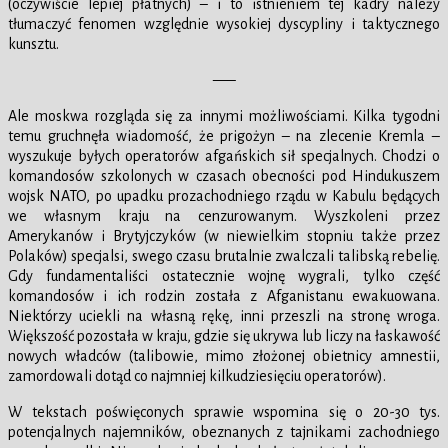
(oczywiście lepiej płatnych) – i to istnieniem tej kadry należy
tłumaczyć fenomen względnie wysokiej dyscypliny i taktycznego
kunsztu.
—–
Ale moskwa rozgląda się za innymi możliwościami. Kilka tygodni
temu gruchnęła wiadomość, że prigożyn – na zlecenie Kremla –
wyszukuje byłych operatorów afgańskich sił specjalnych. Chodzi o
komandosów szkolonych w czasach obecności pod Hindukuszem
wojsk NATO, po upadku prozachodniego rządu w Kabulu będących
we własnym kraju na cenzurowanym. Wyszkoleni przez
Amerykanów i Brytyjczyków (w niewielkim stopniu także przez
Polaków) specjalsi, swego czasu brutalnie zwalczali talibską rebelię.
Gdy fundamentaliści ostatecznie wojnę wygrali, tylko część
komandosów i ich rodzin została z Afganistanu ewakuowana.
Niektórzy uciekli na własną rękę, inni przeszli na stronę wroga.
Większość pozostała w kraju, gdzie się ukrywa lub liczy na łaskawość
nowych władców (talibowie, mimo złożonej obietnicy amnestii,
zamordowali dotąd co najmniej kilkudziesięciu operatorów).
W tekstach poświęconych sprawie wspomina się o 20-30 tys.
potencjalnych najemników, obeznanych z tajnikami zachodniego