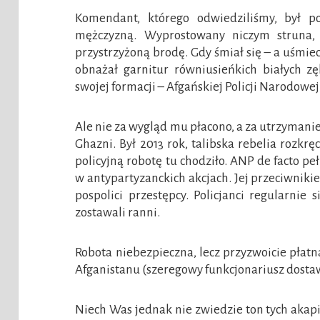
Komendant, którego odwiedziliśmy, był p
mężczyzną. Wyprostowany niczym struna, 
przystrzyżoną brodę. Gdy śmiał się – a uśmie
obnażał garnitur równiusieńkich białych z
swojej formacji – Afgańskiej Policji Narodowej
Ale nie za wygląd mu płacono, a za utrzyman
Ghazni. Był 2013 rok, talibska rebelia rozkręc
policyjną robotę tu chodziło. ANP de facto pełn
w antypartyzanckich akcjach. Jej przeciwnikiem
pospolici przestępcy. Policjanci regularnie si
zostawali ranni.
Robota niebezpieczna, lecz przyzwoicie płatn
Afganistanu (szeregowy funkcjonariusz dostawa
Niech Was jednak nie zwiedzie ton tych akapi