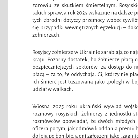
zdrowiu ze skutkiem śmiertelnym. Rosyjski
takich spraw, a rok 2025 wskazuje na dalsze p
tych zbrodni dotyczy przemocy wobec cywilów
się przypadki wewnętrznych egzekucji – dok
żołnierzach.
Rosyjscy żołnierze w Ukrainie zarabiają co naj
kraju. Pozorny dostatek, bo żołnierze płacą 
bezpieczniejszych sektorów, za dostęp do n
płacą – za to, że oddychają. Ci, którzy nie p
ich śmierć jest tuszowana jako „polegli w 
udział w walkach.
Wiosną 2025 roku ukraiński wywiad wojs
rozmowy rosyjskich żołnierzy z jednostki 
rozmówców opowiadał, że dwóch młodych re
oficera po tym, jak odmówili oddania premii b
do leja po bombie, a oni zgłoszeni jako „zaginie