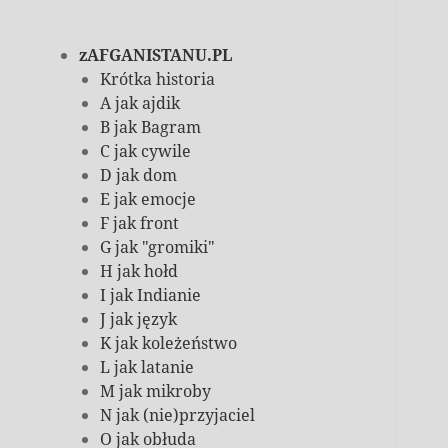
zAFGANISTANU.PL
Krótka historia
A jak ajdik
B jak Bagram
C jak cywile
D jak dom
E jak emocje
F jak front
G jak "gromiki"
H jak hołd
I jak Indianie
J jak język
K jak koleżeństwo
L jak latanie
M jak mikroby
N jak (nie)przyjaciel
O jak obłuda