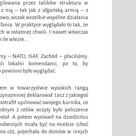
gilowana przez talibów struktura w
z nią – tak jak z afgańską armią – z
łowo, wszak wszelkie wspólne działania
ania. W praktyce wyglądało to tak, że
h w ostatniej chwili. I nawet wówczas
 ile wlezie…
my – NATO, ISAF, Zachód – płaciliśmy.
ali lokalni komendanci, po to, by
o powinno było wyglądać.
łem w towarzystwie wysokich rangą
rzynajmniej deklarował. Lecz z jakiegoś
otrafił upilnować swojego kurnika, co
ednym z celów wizyty było policzenie
stał. A potem wystawił na dziedzińcu
ieobecnych miała być na mieście (choć
– no cóż, pojechała do domów w innych