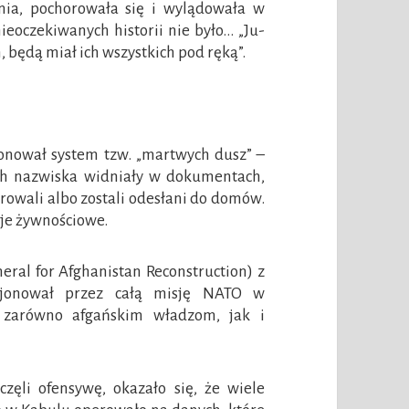
nia, pochorowała się i wylądowała w
nieoczekiwanych historii nie było… „Ju-
, będą miał ich wszystkich pod ręką”.
cjonował system tzw. „martwych dusz” –
rych nazwiska widniały w dokumentach,
terowali albo zostali odesłani do domów.
cje żywnościowe.
eral for Afghanistan Reconstruction) z
kcjonował przez całą misję NATO w
e zarówno afgańskim władzom, jak i
zęli ofensywę, okazało się, że wiele