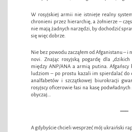
W rosyjskiej armii nie istnieje realny syst
chronieni przez hierarchię, a żołnierze – cz
nie mają żadnych narzędzi, by dochodzić spr
się więc dobrze.
Nie bez powodu zacząłem od Afganistanu – i nie 
novi. Znając rosyjską pogardę dla „dzikich
między ANP/ANA a armią putina. Afgańscy 
ludziom – po prostu kazali im spierdalać do
analfabetów i szczątkowej biurokracji gwa
rosyjscy oficerowie łasi na kasę podwładnych s
obyczaj…
—–
A gdybyście chcieli wesprzeć mój ukraiński rap