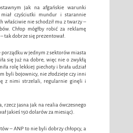
ostawnym jak na afgańskie warunki
miał czyściutki mundur i starannie
ch właściwie nie schodził mu z twarzy –
ębów. Chłop mógłby robić za reklamę
 – tak dobrze się prezentował.
ie porządku w jednym z sektorów miasta
iła się już na dobre, więc nie o zwykłą
iła rolę lekkiej piechoty i brała udział
 byli bojownicy, nie złodzieje czy inni
ę z nimi strzelali, regularnie ginęli i
a, rzecz jasna jak na realia ówczesnego
ł jakieś 150 dolarów za miesiąc).
tów – ANP to nie byli dobrzy chłopcy, a