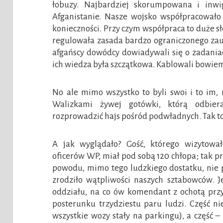
łobuzy. Najbardziej skorumpowana i inwi
Afganistanie. Nasze wojsko współpracowało 
konieczności. Przy czym współpraca to duże s
regulowała zasada bardzo ograniczonego zauf
afgańscy dowódcy dowiadywali się o zadaniac
ich wiedza była szczątkowa. Kablowali bowiem
No ale mimo wszystko to byli swoi i to im, 
Walizkami żywej gotówki, którą odbier
rozprowadzić hajs pośród podwładnych. Tak t
A jak wyglądało? Gość, którego wizytowa
oficerów WP, miał pod sobą 120 chłopa; tak p
powodu, mimo tego ludzkiego dostatku, nie p
zrodziło wątpliwości naszych sztabowców. J
oddziału, na co ów komendant z ochotą przy
posterunku trzydziestu paru ludzi. Część n
wszystkie wozy stały na parkingu), a część 