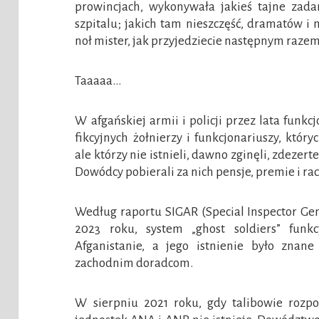
prowincjach, wykonywała jakieś tajne zada
szpitalu; jakich tam nieszczęść, dramatów i 
noł mister, jak przyjedziecie następnym razem
Taaaaa…
W afgańskiej armii i policji przez lata funk
fikcyjnych żołnierzy i funkcjonariuszy, któ
ale którzy nie istnieli, dawno zginęli, zdezer
Dowódcy pobierali za nich pensje, premie i ra
Według raportu SIGAR (Special Inspector Gen
2023 roku, system „ghost soldiers” fun
Afganistanie, a jego istnienie było znan
zachodnim doradcom.
W sierpniu 2021 roku, gdy talibowie rozpoc