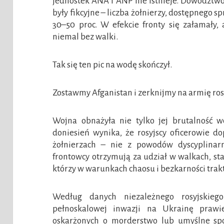
jednostek ANA i ANP nie istnieje. Dowództw
były fikcyjne – liczba żołnierzy, dostępnego s
30–50 proc. W efekcie fronty się załamały,
niemal bez walki.
Tak się ten pic na wodę skończył.
Zostawmy Afganistan i zerknijmy na armię ros
Wojna obnażyła nie tylko jej brutalność w
doniesień wynika, że rosyjscy oficerowie d
żołnierzach – nie z powodów dyscyplinarny
frontowcy otrzymują za udział w walkach, s
którzy w warunkach chaosu i bezkarności tra
Według danych niezależnego rosyjskieg
pełnoskalowej inwazji na Ukrainę prawie 
oskarżonych o morderstwo lub umyślne sp