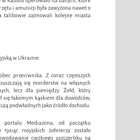
o w Kabulu operowało na danych, które
przętu i amunicji była zawyżona nawet o
 a talibowie zajmowali kolejne miasta
yjską w Ukrainie.
obec przeciwnika. Z coraz częstszych
opuszczają się morderstw na własnych
ch, lecz dla pieniędzy. Żołd, który
tał się łakomym kąskiem dla dowódców,
ktują podwładnych jako źródło dochodu.
o portalu Mediazona, od początku
tysiąc rosyjskich żołnierzy zostało
owodowanie ciężkiego uszczerbku na