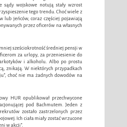
e sądy wojskowe notują stały wzrost
rzyspieszenie tego trendu. Choć wiele z
 lub jeńców, coraz częściej pojawiają
onywanych przez oficerów na własnych
mniej sześciokrotność średniej pensji w
oficerom za urlopy, za przeniesienie do
arkotyków i alkoholu. Albo po prostu
łacą, znikają. W niektórych przypadkach
boju”, choć nie ma żadnych dowodów na
kowy HUR opublikował przechwycone
stacjonującej pod Bachmutem. Jeden z
krutów zostało zastrzelonych przez
ojowej. Ich ciała miały zostać wrzucone
ni w akcji”.