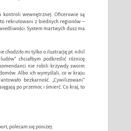
em kontroli wewnętrznej. Oficerowie są
ęsto rekrutowani z biednych regionów –
awiedliwości. System martwych dusz ma
chodziło mi tylko o ilustrację pt. nihil
 ludów” chciałbym podkreślić różnicę
komendanci nie robili krzywdy swoim
 domów. Albo ich wymyślali, co w kraju
rantowało bezkarność. „Cywilizowani”
ięgają po przemoc i śmierć. Co kraj, to
ort, polecam się poniżej.