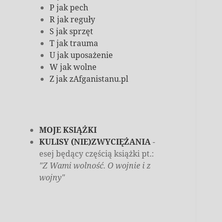
P jak pech
R jak reguły
S jak sprzęt
T jak trauma
U jak uposażenie
W jak wolne
Z jak zAfganistanu.pl
MOJE KSIĄŻKI
KULISY (NIE)ZWYCIĘŻANIA
-
esej będący częścią książki pt.:
"Z Wami wolność. O wojnie i z
wojny"