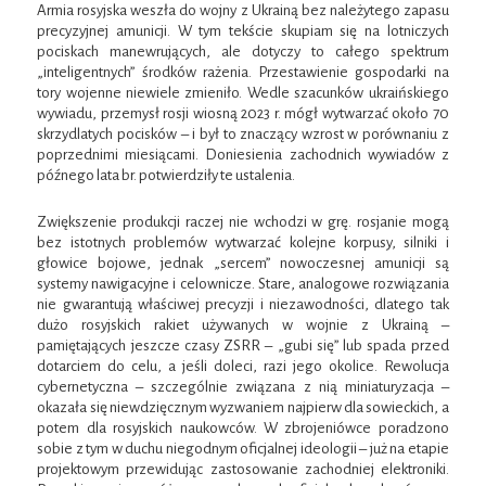
Armia rosyjska weszła do wojny z Ukrainą bez należytego zapasu
precyzyjnej amunicji. W tym tekście skupiam się na lotniczych
pociskach manewrujących, ale dotyczy to całego spektrum
„inteligentnych” środków rażenia. Przestawienie gospodarki na
tory wojenne niewiele zmieniło. Wedle szacunków ukraińskiego
wywiadu, przemysł rosji wiosną 2023 r. mógł wytwarzać około 70
skrzydlatych pocisków – i był to znaczący wzrost w porównaniu z
poprzednimi miesiącami. Doniesienia zachodnich wywiadów z
późnego lata br. potwierdziły te ustalenia.
Zwiększenie produkcji raczej nie wchodzi w grę. rosjanie mogą
bez istotnych problemów wytwarzać kolejne korpusy, silniki i
głowice bojowe, jednak „sercem” nowoczesnej amunicji są
systemy nawigacyjne i celownicze. Stare, analogowe rozwiązania
nie gwarantują właściwej precyzji i niezawodności, dlatego tak
dużo rosyjskich rakiet używanych w wojnie z Ukrainą –
pamiętających jeszcze czasy ZSRR – „gubi się” lub spada przed
dotarciem do celu, a jeśli doleci, razi jego okolice. Rewolucja
cybernetyczna – szczególnie związana z nią miniaturyzacja –
okazała się niewdzięcznym wyzwaniem najpierw dla sowieckich, a
potem dla rosyjskich naukowców. W zbrojeniówce poradzono
sobie z tym w duchu niegodnym oficjalnej ideologii – już na etapie
projektowym przewidując zastosowanie zachodniej elektroniki.