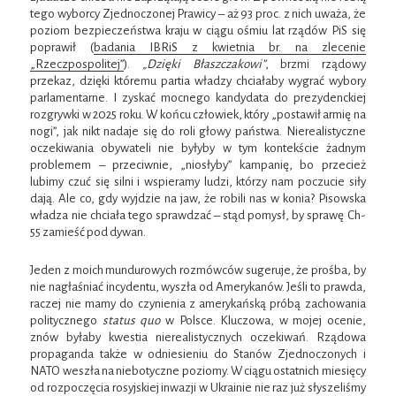
tego wyborcy Zjednoczonej Prawicy – aż 93 proc. z nich uważa, że
poziom bezpieczeństwa kraju w ciągu ośmiu lat rządów PiS się
poprawił (
badania IBRiS z kwietnia br. na zlecenie
„Rzeczpospolitej”
).
„Dzięki Błaszczakowi”
, brzmi rządowy
przekaz, dzięki któremu partia władzy chciałaby wygrać wybory
parlamentarne. I zyskać mocnego kandydata do prezydenckiej
rozgrywki w 2025 roku. W końcu człowiek, który „postawił armię na
nogi”, jak nikt nadaje się do roli głowy państwa. Nierealistyczne
oczekiwania obywateli nie byłyby w tym kontekście żadnym
problemem – przeciwnie, „niosłyby” kampanię, bo przecież
lubimy czuć się silni i wspieramy ludzi, którzy nam poczucie siły
dają. Ale co, gdy wyjdzie na jaw, że robili nas w konia? Pisowska
władza nie chciała tego sprawdzać – stąd pomysł, by sprawę Ch-
55 zamieść pod dywan.
Jeden z moich mundurowych rozmówców sugeruje, że prośba, by
nie nagłaśniać incydentu, wyszła od Amerykanów. Jeśli to prawda,
raczej nie mamy do czynienia z amerykańską próbą zachowania
politycznego
status quo
w Polsce. Kluczowa, w mojej ocenie,
znów byłaby kwestia nierealistycznych oczekiwań. Rządowa
propaganda także w odniesieniu do Stanów Zjednoczonych i
NATO weszła na niebotyczne poziomy. W ciągu ostatnich miesięcy
od rozpoczęcia rosyjskiej inwazji w Ukrainie nie raz już słyszeliśmy