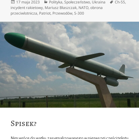
Data
Kategorie
Tagi
17 maja 2023
Polityka
,
Społeczeństwo
,
Ukraina
Ch-55
,
publikacji
incydent rakietowy
,
Mariusz Błaszczak
,
NATO
,
obrona
przeciwlotnicza
,
Patriot
,
Przewodów
,
S-300
Spisek?
Nim wrócę do wątku zasygnalizowanego w pierwszej części tekstu