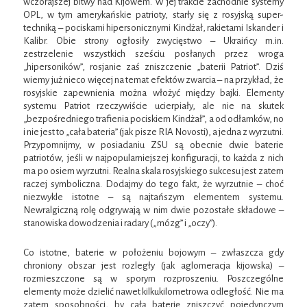
wczorajszej bitwy nad Kijowem. W jej trakcie zachodnie systemy
OPL, w tym amerykańskie patrioty, starły się z rosyjską super-
techniką – pociskami hipersonicznymi Kindżał, rakietami Iskander i
Kalibr. Obie strony ogłosiły zwycięstwo – Ukraińcy m.in.
zestrzelenie wszystkich sześciu posłanych przez wroga
„hipersoników”, rosjanie zaś zniszczenie „baterii Patriot”. Dziś
wiemy już nieco więcej na temat efektów zwarcia – na przykład, że
rosyjskie zapewnienia można włożyć między bajki. Elementy
systemu Patriot rzeczywiście ucierpiały, ale nie na skutek
„bezpośredniego trafienia pociskiem Kindżał”, a od odłamków, no
i nie jest to „cała bateria” (jak pisze RIA Novosti), a jedna z wyrzutni.
Przypomnijmy, w posiadaniu ZSU są obecnie dwie baterie
patriotów, jeśli w najpopularniejszej konfiguracji, to każda z nich
ma po osiem wyrzutni. Realna skala rosyjskiego sukcesu jest zatem
raczej symboliczna. Dodajmy do tego fakt, że wyrzutnie – choć
niezwykle istotne – są najtańszym elementem systemu.
Newralgiczną rolę odgrywają w nim dwie pozostałe składowe –
stanowiska dowodzenia i radary („mózg” i „oczy”).
Co istotne, baterie w położeniu bojowym – zwłaszcza gdy
chroniony obszar jest rozległy (jak aglomeracja kijowska) –
rozmieszczone są w sporym rozproszeniu. Poszczególne
elementy może dzielić nawet kilkukilometrowa odległość. Nie ma
zatem sposobności, by całą baterię zniszczyć pojedynczym