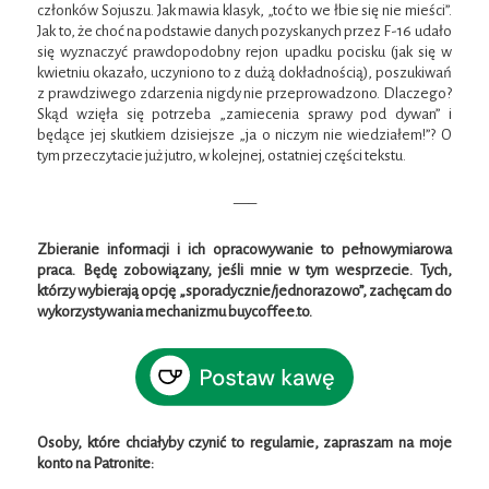
członków Sojuszu. Jak mawia klasyk, „toć to we łbie się nie mieści”.
Jak to, że choć na podstawie danych pozyskanych przez F-16 udało
się wyznaczyć prawdopodobny rejon upadku pocisku (jak się w
kwietniu okazało, uczyniono to z dużą dokładnością), poszukiwań
z prawdziwego zdarzenia nigdy nie przeprowadzono. Dlaczego?
Skąd wzięła się potrzeba „zamiecenia sprawy pod dywan” i
będące jej skutkiem dzisiejsze „ja o niczym nie wiedziałem!”? O
tym przeczytacie już jutro, w kolejnej, ostatniej części tekstu.
—–
Zbieranie informacji i ich opracowywanie to pełnowymiarowa
praca. Będę zobowiązany, jeśli mnie w tym wesprzecie.
Tych,
którzy wybierają opcję „sporadycznie/jednorazowo”, zachęcam do
wykorzystywania mechanizmu buycoffee.to.
Osoby, które chciałyby czynić to regularnie, zapraszam na moje
konto na Patronite: