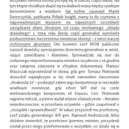
wszystkim ministra obrony pochylę się w dalszej części tekstu. Na
tym etapie chciałbym skupić się na skutkach wojny między cywilnym
kierownictwem a wojskiem.
Jak trafnie zauważył Marek
Świerczyński, publicysta Polityki Insight, mamy tu do czynienia z
najpoważniejszym kryzysem na najwyższych szczeblach
zarządzania siłami zbrojnymi od czasu niesławnego „obiadu
drawskiego” z 1994 roku (kiedy część generalicji wymówiła
posłuszeństwo ówczesnemu ministrowi obrony) – z nieco inaczej
rozłożonymi akcentami.
Oto bowiem szef MON publicznie
zarzucił dowódcy operacyjnemu (trzeciemu generałowi w armii),
rażące zaniedbania i kłamstwo. Sprowadzały się one do
rzekomego niepoinformowania ministra o incydencie z 16 grudnia
oraz zatajenia zdarzenia w oficjalnej dokumentacji. Mariusz
Błaszczak wypowiedział te słowa, gdy gen. Tomasz Piotrowski
dowodził największymi w tej chwili natowskimi ćwiczeniami
„Anakonda 23” – podważył zatem jego kompetencje w niezwykle
wrażliwym momencie, gdy oficer WP stał na czele
wielonarodowego komponentu sił Sojuszu. Gen. Piotrowski
najpierw milczał, a potem wydał własne oświadczenie – literalnie
niejednoznaczne, w przesłaniu oczywiste – gdzie zaapelował o
„rozsądek i sprawiedliwość”. W sukurs przyszedł mu przełożony,
szef sztabu generalnego WP, gen. Rajmund Andrzejczak, który
dobitnie stwierdził, że przełożeni (premier, minister, prezydent)
zostali przez niego poinformowani o wszystkim, co działo się w