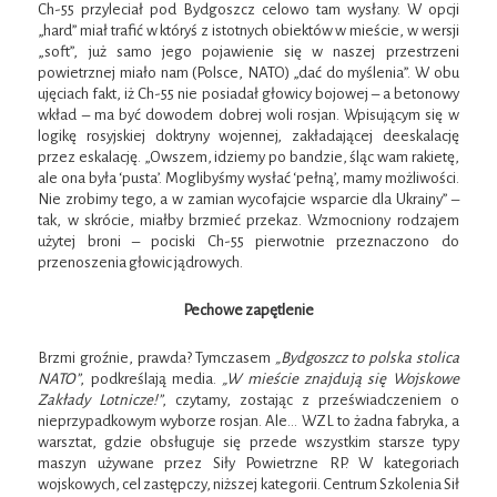
Ch-55 przyleciał pod Bydgoszcz celowo tam wysłany. W opcji
„hard” miał trafić w któryś z istotnych obiektów w mieście, w wersji
„soft”, już samo jego pojawienie się w naszej przestrzeni
powietrznej miało nam (Polsce, NATO) „dać do myślenia”. W obu
ujęciach fakt, iż Ch-55 nie posiadał głowicy bojowej – a betonowy
wkład – ma być dowodem dobrej woli rosjan. Wpisującym się w
logikę rosyjskiej doktryny wojennej, zakładającej deeskalację
przez eskalację. „Owszem, idziemy po bandzie, śląc wam rakietę,
ale ona była ‘pusta’. Moglibyśmy wysłać ‘pełną’, mamy możliwości.
Nie zrobimy tego, a w zamian wycofajcie wsparcie dla Ukrainy” –
tak, w skrócie, miałby brzmieć przekaz. Wzmocniony rodzajem
użytej broni – pociski Ch-55 pierwotnie przeznaczono do
przenoszenia głowic jądrowych.
Pechowe zapętlenie
Brzmi groźnie, prawda? Tymczasem
„Bydgoszcz to polska stolica
NATO”
, podkreślają media.
„W mieście znajdują się Wojskowe
Zakłady Lotnicze!”
, czytamy, zostając z przeświadczeniem o
nieprzypadkowym wyborze rosjan. Ale… WZL to żadna fabryka, a
warsztat, gdzie obsługuje się przede wszystkim starsze typy
maszyn używane przez Siły Powietrzne RP. W kategoriach
wojskowych, cel zastępczy, niższej kategorii. Centrum Szkolenia Sił