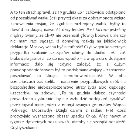
A to ten strach sprawił, że 19 grudnia ub.r. całkowicie odstąpiono
od poszukiwań wraku. Jeśli przy tej okazji za dobrą monetę wzięto
zapewnienia rosjan, że zgubili nieuzbrojony wabik, byłby to
dowód na skrajną naiwność decydentów.
Post factum
jesteśmy
mądrzy (wiemy, że Ch-55 nie przenosił głowicy bojowej), ale czy
nie mam racji sądząc, iż domyślną reakcją na jakiekolwiek
deklaracje Moskwy winna być nieufność? Czyli w tym konkretnym
przypadku szukanie szczątków rakiety do skutku. Jeśli zaś
brakowało jasności, co do nas wpadło – a w oparciu o dostępne
informacje dało się jedynie założyć, że z dużym
prawdopodobieństwem był to pocisk manewrujący – zarzucenie
poszukiwań to skrajna nieodpowiedzialność. W obu
scenariuszach zaś delikt – narażenie przypadkowych osób na
bezpośrednie niebezpieczeństwo utraty życia albo ciężkiego
uszczerbku na zdrowiu. „Po 19 grudnia dalsze czynności
prowadzono dyskretnie, by nie wzbudzić podejrzeń cywilów”,
przekonywał mnie jeden z emerytowanych generałów Wojska
Polskiego. Doprawdy? Dzięki danym z radaru F-16 dość
precyzyjnie wyznaczono obszar upadku Ch-55. Więc nawet w
rygorze dyskretnych poszukiwań udałoby się szczątki odnaleźć.
Gdyby szukano…