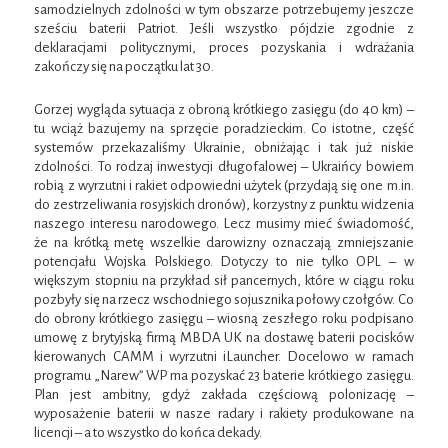
samodzielnych zdolności w tym obszarze potrzebujemy jeszcze
sześciu baterii Patriot. Jeśli wszystko pójdzie zgodnie z
deklaracjami politycznymi, proces pozyskania i wdrażania
zakończy się na początku lat 30.
Gorzej wygląda sytuacja z obroną krótkiego zasięgu (do 40 km) –
tu wciąż bazujemy na sprzęcie poradzieckim. Co istotne, część
systemów przekazaliśmy Ukrainie, obniżając i tak już niskie
zdolności. To rodzaj inwestycji długofalowej – Ukraińcy bowiem
robią z wyrzutni i rakiet odpowiedni użytek (przydają się one m.in.
do zestrzeliwania rosyjskich dronów), korzystny z punktu widzenia
naszego interesu narodowego. Lecz musimy mieć świadomość,
że na krótką metę wszelkie darowizny oznaczają zmniejszanie
potencjału Wojska Polskiego. Dotyczy to nie tylko OPL – w
większym stopniu na przykład sił pancernych, które w ciągu roku
pozbyły się na rzecz wschodniego sojusznika połowy czołgów. Co
do obrony krótkiego zasięgu – wiosną zeszłego roku podpisano
umowę z brytyjską firmą MBDA UK na dostawę baterii pocisków
kierowanych CAMM i wyrzutni iLauncher. Docelowo w ramach
programu „Narew” WP ma pozyskać 23 baterie krótkiego zasięgu.
Plan jest ambitny, gdyż zakłada częściową polonizację –
wyposażenie baterii w nasze radary i rakiety produkowane na
licencji – a to wszystko do końca dekady.