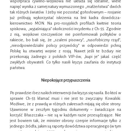
współpraca cywilno-wojskowa nie układa się idealnie, wiele
napięć wynika z samej natury wymuszonego „małżeństwa” dwóch
tak różnych światów. I żeby nie pozostać gołosłownym – rosjanie
już próbują wykorzystać iskrzenia na linii kadra dowódcza-
kierownictwo MON. Na pro-rosyjskich profilach kwitnie teoria
spiskowa, „wyjaśniająca” okoliczności incydentu z Ch-55. Zgodnie
z nią, wojskowi rzeczywiście nie poinformowali polityków o
rakiecie, bo bali się, że „szaleni pisowcy”, „rusofobiczny rząd”,
„nieodpowiedzialni polscy przywódcy” w odpowiedzi pchną
Polskę ku otwartej wojnie z rosją. Nawet jeśli te bzdury nie
przekonają żadnego z polskich VIP-ów, „kupi je” jakaś część
zwykłych obywateli. Co tylko nasili kryzys zaufania do instytucji
państwa.
Niepokojące przypuszczenia
Po prawdzie i bez ruskich interwencji ów kryzys się nasila. Bo ktoś w
sprawie Ch-55 kłamać musi i nie jest to zwyczajny Kowalski.
Możliwe, że z prawdą w różnych zakresach mijają się obie strony.
Ujawnione w zeszłym tygodniu dokumenty – świadczące na
korzyść Błaszczaka – nie są w każdym razie przesądzające. Nie
jest bowiem tak, że minister obrony czerpie informacje tylko z
jednego źródła, jakim są raporty dowództwa operacyjnego (w tym