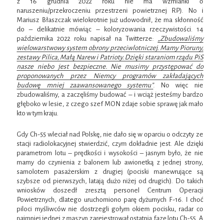
z 16 grudnia 2022 roku nie ma wzmianki o
naruszeniu/przekroczeniu przestrzeni powietrznej RP). No i
Mariusz Błaszczak wielokrotnie już udowodnił, że ma skłonność
do – delikatnie mówiąc – koloryzowania rzeczywistości. 14
października 2022 roku napisał na Twitterze:
„Zbudowaliśmy
wielowarstwowy system obrony przeciwlotniczej. Mamy Pioruny,
zestawy Pilica, Małą Narew i Patrioty. Dzięki staraniom rządu PiS
nasze niebo jest bezpieczne. Nie musimy przystępować do
proponowanych przez Niemcy programów zakładających
budowę mniej zaawansowanego systemu”
. No więc nie
zbudowaliśmy, a zaczęliśmy budować – i wciąż jesteśmy bardzo
głęboko w lesie, z czego szef MON zdaje sobie sprawę jak mało
kto w tym kraju.
Gdy Ch-55 wleciał nad Polskę, nie dało się w oparciu o odczyty ze
stacji radiolokacyjnej stwierdzić, czym dokładnie jest. Ale dzięki
parametrom lotu – prędkości i wysokości – jasnym było, że nie
mamy do czynienia z balonem lub awionetką z jednej strony,
samolotem pasażerskim z drugiej (pociski manewrujące są
szybsze od pierwszych, latają dużo niżej od drugich). Do takich
wniosków doszedł zresztą personel Centrum Operacji
Powietrznych, dlatego uruchomiono parę dyżurnych F-16. I choć
piloci myśliwców nie dostrzegli gołym okiem pocisku, radar co
najmniej jednej z maszyn zarejestrował ostatnią fazę lotu Ch-55. A