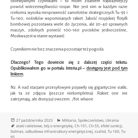
obiektywnymi czynnikami – to moim zdaniem najważniejszy
powód wstrzemięźliwości rosjan. Nie jest nim w każdym razie
rzekoma wysoka niesprawność samolotów strategicznych Tu-95 i
Tu-160, nośników wspomnianych rakiet. Jakość rosyjskiej flotylli
bombowej pozostawia wiele do życzenia, ale 30-40 sprawnych
maszyn, zdolnych ponieść 100-160 pocisków jednocześnie,
Moskwa jest w stanie wystawić.
Czynnikiem nie bez znaczenia pozostaje też pogoda.
Dlaczego? Tego dowiecie się z dalszej części tekstu.
Opublikowałem go w portalu Interia.pl –
dostępny jest pod tym
linkiem
.
Nz. A nad stacjami przesyłowymi pojawiły się gigantyczne siatki,
jak ta ze zdjęcia (jeszcze niekompletna). Rakiet one nie
zatrzymają, ale drony już owszem…/fot. własne
Data
Kategorie
27 października 2023
Militaria
,
Społeczeństwo
,
Ukraina
publikacji
Tagi
ataki rakietowe
,
bój o energetykę
,
Ch-101
,
Ch-55
,
efekt sankcji
,
Italmas
,
odbudowa infrastruktury energetycznej
,
szahid
,
Tu-160
,
Tu-
95