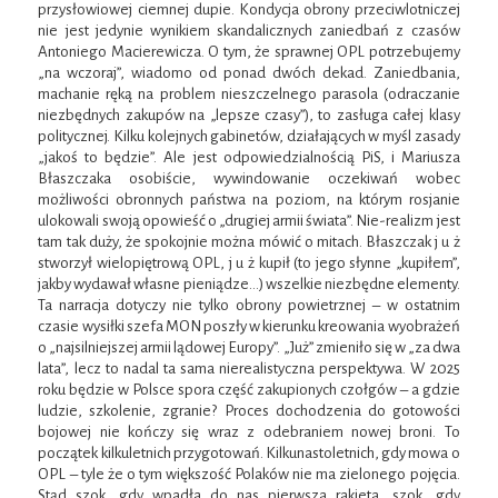
przysłowiowej ciemnej dupie. Kondycja obrony przeciwlotniczej
nie jest jedynie wynikiem skandalicznych zaniedbań z czasów
Antoniego Macierewicza. O tym, że sprawnej OPL potrzebujemy
„na wczoraj”, wiadomo od ponad dwóch dekad. Zaniedbania,
machanie ręką na problem nieszczelnego parasola (odraczanie
niezbędnych zakupów na „lepsze czasy”), to zasługa całej klasy
politycznej. Kilku kolejnych gabinetów, działających w myśl zasady
„jakoś to będzie”. Ale jest odpowiedzialnością PiS, i Mariusza
Błaszczaka osobiście, wywindowanie oczekiwań wobec
możliwości obronnych państwa na poziom, na którym rosjanie
ulokowali swoją opowieść o „drugiej armii świata”. Nie-realizm jest
tam tak duży, że spokojnie można mówić o mitach. Błaszczak j u ż
stworzył wielopiętrową OPL, j u ż kupił (to jego słynne „kupiłem”,
jakby wydawał własne pieniądze…) wszelkie niezbędne elementy.
Ta narracja dotyczy nie tylko obrony powietrznej – w ostatnim
czasie wysiłki szefa MON poszły w kierunku kreowania wyobrażeń
o „najsilniejszej armii lądowej Europy”. „Już” zmieniło się w „za dwa
lata”, lecz to nadal ta sama nierealistyczna perspektywa. W 2025
roku będzie w Polsce spora część zakupionych czołgów – a gdzie
ludzie, szkolenie, zgranie? Proces dochodzenia do gotowości
bojowej nie kończy się wraz z odebraniem nowej broni. To
początek kilkuletnich przygotowań. Kilkunastoletnich, gdy mowa o
OPL – tyle że o tym większość Polaków nie ma zielonego pojęcia.
Stąd szok, gdy wpadła do nas pierwsza rakieta, szok, gdy