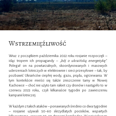
Wstrzemięźliwość
Wraz z początkiem października 2022 roku rosjanie rozpoczęli –
idąc tropem ich propagandy –
„bój o ukraińską energetykę”
.
Polegał on na powtarzalnych, skoordynowanych i masowych
uderzeniach lotniczych w elektrownie i sieci przesyłowe – tak, by
pozbawić Ukraińców ciepłej wody, gazu, prądu, ogrzewania. W
tym kontekście mieści się także zniszczenie tamy w Nowej
Kachowce – choć nie użyto tam rakiet czy dronów i nastąpiło to w
czerwcu 2023 roku, czyli kilkanaście tygodni po zawieszeniu
kampanii lotniczej.
W każdym z takich ataków – ponawianych średnio co dwa tygodnie
– rosjanie używali 50-60 skrzydlatych pocisków, wspartych