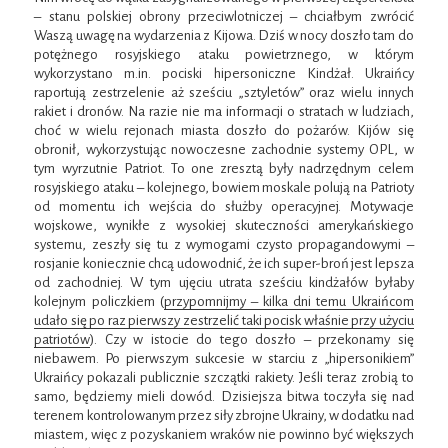
– stanu polskiej obrony przeciwlotniczej – chciałbym zwrócić
Waszą uwagę na wydarzenia z Kijowa. Dziś w nocy doszło tam do
potężnego rosyjskiego ataku powietrznego, w którym
wykorzystano m.in. pociski hipersoniczne Kindżał. Ukraińcy
raportują zestrzelenie aż sześciu „sztyletów” oraz wielu innych
rakiet i dronów. Na razie nie ma informacji o stratach w ludziach,
choć w wielu rejonach miasta doszło do pożarów. Kijów się
obronił, wykorzystując nowoczesne zachodnie systemy OPL, w
tym wyrzutnie Patriot. To one zresztą były nadrzędnym celem
rosyjskiego ataku – kolejnego, bowiem moskale polują na Patrioty
od momentu ich wejścia do służby operacyjnej. Motywacje
wojskowe, wynikłe z wysokiej skuteczności amerykańskiego
systemu, zeszły się tu z wymogami czysto propagandowymi –
rosjanie koniecznie chcą udowodnić, że ich super-broń jest lepsza
od zachodniej. W tym ujęciu utrata sześciu kindżałów byłaby
kolejnym policzkiem (
przypomnijmy – kilka dni temu Ukraińcom
udało się po raz pierwszy zestrzelić taki pocisk właśnie przy użyciu
patriotów
). Czy w istocie do tego doszło – przekonamy się
niebawem. Po pierwszym sukcesie w starciu z „hipersonikiem”
Ukraińcy pokazali publicznie szczątki rakiety. Jeśli teraz zrobią to
samo, będziemy mieli dowód. Dzisiejsza bitwa toczyła się nad
terenem kontrolowanym przez siły zbrojne Ukrainy, w dodatku nad
miastem, więc z pozyskaniem wraków nie powinno być większych