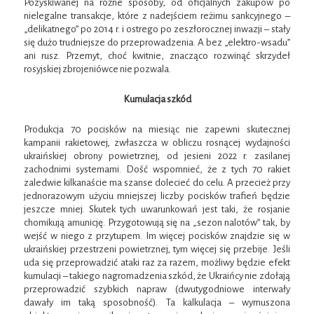
Pozyskiwanej na różne sposoby, od oficjalnych zakupów po
nielegalne transakcje, które z nadejściem reżimu sankcyjnego –
„delikatnego” po 2014 r. i ostrego po zeszłorocznej inwazji – stały
się dużo trudniejsze do przeprowadzenia. A bez „elektro-wsadu”
ani rusz. Przemyt, choć kwitnie, znacząco rozwinąć skrzydeł
rosyjskiej zbrojeniówce nie pozwala.
Kumulacja szkód
Produkcja 70 pocisków na miesiąc nie zapewni skutecznej
kampanii rakietowej, zwłaszcza w obliczu rosnącej wydajności
ukraińskiej obrony powietrznej, od jesieni 2022 r. zasilanej
zachodnimi systemami. Dość wspomnieć, że z tych 70 rakiet
zaledwie kilkanaście ma szanse dolecieć do celu. A przecież przy
jednorazowym użyciu mniejszej liczby pocisków trafień będzie
jeszcze mniej. Skutek tych uwarunkowań jest taki, że rosjanie
chomikują amunicję. Przygotowują się na „sezon nalotów” tak, by
wejść w niego z przytupem. Im więcej pocisków znajdzie się w
ukraińskiej przestrzeni powietrznej, tym więcej się przebije. Jeśli
uda się przeprowadzić ataki raz za razem, możliwy będzie efekt
kumulacji – takiego nagromadzenia szkód, że Ukraińcy nie zdołają
przeprowadzić szybkich napraw (dwutygodniowe interwały
dawały im taką sposobność). Ta kalkulacja – wymuszona