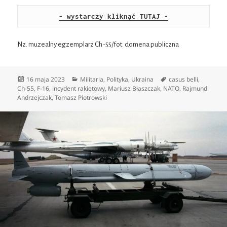
- wystarczy kliknąć TUTAJ -
Nz. muzealny egzemplarz Ch-55/fot. domena publiczna
Data
Kategorie
Tagi
16 maja 2023
Militaria
,
Polityka
,
Ukraina
casus belli
,
publikacji
Ch-55
,
F-16
,
incydent rakietowy
,
Mariusz Błaszczak
,
NATO
,
Rajmund
Andrzejczak
,
Tomasz Piotrowski