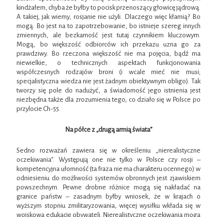
kindżałem, chyba że byłby to pocisk przenoszący głowicę jądrową.
A takiej, jak wiemy, rosjanie nie użyli. Dlaczego więc kłamią? Bo
mogą. Bo jest na to zapotrzebowanie, bo istnieje szereg innych
zmiennych, ale bezkarność jest tutaj czynnikiem kluczowym.
Mogą, bo większość odbiorców ich przekazu uzna go za
prawdziwy. Bo rzeczona większość nie ma pojęcia, bądź ma
niewielkie, o technicznych aspektach funkcjonowania
współczesnych rodzajów broni (i wcale mieć nie musi;
specjalistyczna wiedza nie jest żadnym obiektywnym obligo). Tak
tworzy się pole do nadużyć, a świadomość jego istnienia jest
niezbędna także dla zrozumienia tego, co działo się w Polsce po
przylocie Ch-55.
Na półce z „drugą armią świata”
Sedno rozważań zawiera się w określeniu „nierealistyczne
oczekiwania”. Występują one nie tylko w Polsce czy rosji –
kompetencyjna ułomność (ta fraza nie ma charakteru ocennego) w
odniesieniu do możliwości systemów obronnych jest zjawiskiem
powszechnym. Pewne drobne różnice mogą się nakładać na
granice państw – zasadnym byłby wniosek, że w krajach o
wyższym stopniu zmilitaryzowania, więcej wysiłku wkłada się w
wojskową edukację obywateli. Nierealistyczne oczekiwania mogą