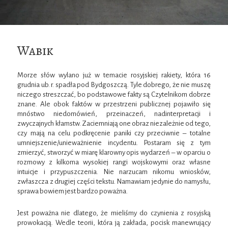
Wabik
Morze słów wylano już w temacie rosyjskiej rakiety, która 16
grudnia ub. r. spadła pod Bydgoszczą. Tyle dobrego, że nie muszę
niczego streszczać, bo podstawowe fakty są Czytelnikom dobrze
znane. Ale obok faktów w przestrzeni publicznej pojawiło się
mnóstwo niedomówień, przeinaczeń, nadinterpretacji i
zwyczajnych kłamstw. Zaciemniają one obraz niezależnie od tego,
czy mają na celu podkręcenie paniki czy przeciwnie – totalne
umniejszenie/unieważnienie incydentu. Postaram się z tym
zmierzyć, stworzyć w miarę klarowny opis wydarzeń – w oparciu o
rozmowy z kilkoma wysokiej rangi wojskowymi oraz własne
intuicje i przypuszczenia. Nie narzucam nikomu wniosków,
zwłaszcza z drugiej części tekstu. Namawiam jedynie do namysłu,
sprawa bowiem jest bardzo poważna.
Jest poważna nie dlatego, że mieliśmy do czynienia z rosyjską
prowokacją. Wedle teorii, która ją zakłada, pocisk manewrujący