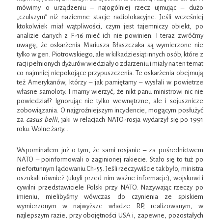
mówimy o urządzeniu – najogólniej rzecz ujmując – dużo
„czulszym” niż naziemne stacje radiolokacyjne. Jeśli wcześniej
ktokolwiek miał wątpliwości, czym jest tajemniczy obiekt, po
analizie danych z F-16 mieć ich nie powinien. I teraz zwróćmy
uwagę, że oskarżenia Mariusza Błaszczaka są wymierzone nie
tylko w gen. Piotrowskiego, ale w kilkadziesiąt innych osób, które z
racji pełnionych dyżurów wiedziały o zdarzeniu i miały na ten temat
co najmniej niepokojące przypuszczenia. Te oskarżenia obejmują
też Amerykanów, którzy – jak pamiętamy – wysłali w powietrze
własne samoloty. I mamy wierzyć, że nikt panu ministrowi nic nie
powiedział? Ignorując nie tylko wewnętrzne, ale i sojusznicze
zobowiązania. O najgroźniejszym incydencie, mogącym posłużyć
za
casus belli
, jaki w relacjach NATO-rosja wydarzył się po 1991
roku. Wolne żarty…
Wspominałem już o tym, że sami rosjanie – za pośrednictwem
NATO – poinformowali o zaginionej rakiecie. Stało się to tuż po
niefortunnym lądowaniu Ch-55. Jeśli rzeczywiście tak było, ministra
oszukali również (ukryli przed nim ważne informacje), wojskowi i
cywilni przedstawiciele Polski przy NATO. Nazywając rzeczy po
imieniu, mielibyśmy wówczas do czynienia ze spiskiem
wymierzonym w najwyższe władze RP, realizowanym, w
najlepszym razie, przy obojętności USA i, zapewne, pozostałych