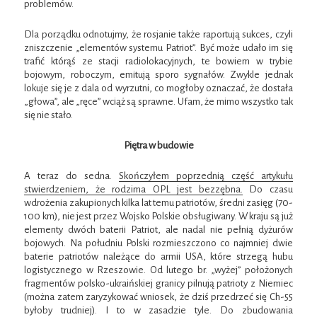
problemów.
Dla porządku odnotujmy, że rosjanie także raportują sukces, czyli
zniszczenie „elementów systemu Patriot”. Być może udało im się
trafić którąś ze stacji radiolokacyjnych, te bowiem w trybie
bojowym, roboczym, emitują sporo sygnałów. Zwykle jednak
lokuje się je z dala od wyrzutni, co mogłoby oznaczać, że dostała
„głowa”, ale „ręce” wciąż są sprawne. Ufam, że mimo wszystko tak
się nie stało.
Piętra w budowie
A teraz do sedna.
Skończyłem poprzednią część artykułu
stwierdzeniem, że rodzima OPL jest bezzębna.
Do czasu
wdrożenia zakupionych kilka lat temu patriotów, średni zasięg (70-
100 km), nie jest przez Wojsko Polskie obsługiwany. W kraju są już
elementy dwóch baterii Patriot, ale nadal nie pełnią dyżurów
bojowych. Na południu Polski rozmieszczono co najmniej dwie
baterie patriotów należące do armii USA, które strzegą hubu
logistycznego w Rzeszowie. Od lutego br. „wyżej” położonych
fragmentów polsko-ukraińskiej granicy pilnują patrioty z Niemiec
(można zatem zaryzykować wniosek, że dziś przedrzeć się Ch-55
byłoby trudniej). I to w zasadzie tyle. Do zbudowania