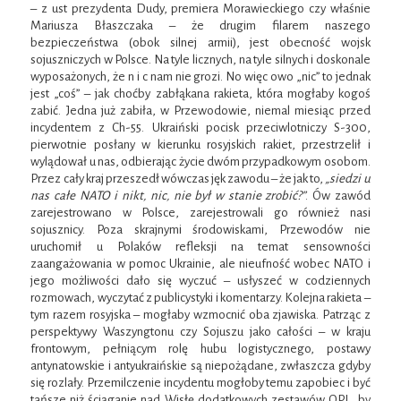
– z ust prezydenta Dudy, premiera Morawieckiego czy właśnie
Mariusza Błaszczaka – że drugim filarem naszego
bezpieczeństwa (obok silnej armii), jest obecność wojsk
sojuszniczych w Polsce. Na tyle licznych, na tyle silnych i doskonale
wyposażonych, że n i c nam nie grozi. No więc owo „nic” to jednak
jest „coś” – jak choćby zabłąkana rakieta, która mogłaby kogoś
zabić. Jedna już zabiła, w Przewodowie, niemal miesiąc przed
incydentem z Ch-55. Ukraiński pocisk przeciwlotniczy S-300,
pierwotnie posłany w kierunku rosyjskich rakiet, przestrzelił i
wylądował u nas, odbierając życie dwóm przypadkowym osobom.
Przez cały kraj przeszedł wówczas jęk zawodu – że jak to,
„siedzi u
nas całe NATO i nikt, nic, nie był w stanie zrobić?”
. Ów zawód
zarejestrowano w Polsce, zarejestrowali go również nasi
sojusznicy. Poza skrajnymi środowiskami, Przewodów nie
uruchomił u Polaków refleksji na temat sensowności
zaangażowania w pomoc Ukrainie, ale nieufność wobec NATO i
jego możliwości dało się wyczuć – usłyszeć w codziennych
rozmowach, wyczytać z publicystyki i komentarzy. Kolejna rakieta –
tym razem rosyjska – mogłaby wzmocnić oba zjawiska. Patrząc z
perspektywy Waszyngtonu czy Sojuszu jako całości – w kraju
frontowym, pełniącym rolę hubu logistycznego, postawy
antynatowskie i antyukraińskie są niepożądane, zwłaszcza gdyby
się rozlały. Przemilczenie incydentu mogłoby temu zapobiec i być
tańsze niż ściąganie nad Wisłę dodatkowych zestawów OPL, by