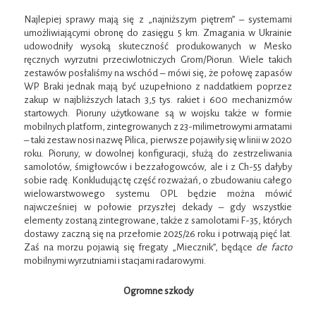
Najlepiej sprawy mają się z „najniższym piętrem” – systemami
umożliwiającymi obronę do zasięgu 5 km. Zmagania w Ukrainie
udowodniły wysoką skuteczność produkowanych w Mesko
ręcznych wyrzutni przeciwlotniczych Grom/Piorun. Wiele takich
zestawów posłaliśmy na wschód – mówi się, że połowę zapasów
WP. Braki jednak mają być uzupełniono z naddatkiem poprzez
zakup w najbliższych latach 3,5 tys. rakiet i 600 mechanizmów
startowych. Pioruny użytkowane są w wojsku także w formie
mobilnych platform, zintegrowanych z 23-milimetrowymi armatami
– taki zestaw nosi nazwę Pilica, pierwsze pojawiły się w linii w 2020
roku. Pioruny, w dowolnej konfiguracji, służą do zestrzeliwania
samolotów, śmigłowców i bezzałogowców, ale i z Ch-55 dałyby
sobie radę. Konkludując tę część rozważań, o zbudowaniu całego
wielowarstwowego systemu OPL będzie można mówić
najwcześniej w połowie przyszłej dekady – gdy wszystkie
elementy zostaną zintegrowane, także z samolotami F-35, których
dostawy zaczną się na przełomie 2025/26 roku i potrwają pięć lat.
Zaś na morzu pojawią się fregaty „Miecznik”, będące
de facto
mobilnymi wyrzutniami i stacjami radarowymi.
Ogromne szkody