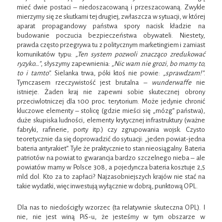
mieć dwie postaci – niedoszacowaną i przeszacowaną. Zwykle
mierzymy się ze skutkami tej drugiej, zwłaszcza w sytuacji, w której
aparat propagandowy państwa spory nacisk kładzie na
budowanie poczucia bezpieczeństwa obywateli. Niestety,
prawda często przegrywa tu z politycznym marketingiem i zamiast
komunikatów typu:
„Ten system pozwoli znacząco zredukować
ryzyko…”
, słyszymy zapewnienia:
„Nic wam nie grozi, bo mamy to,
to i tamto”
. Sielanka trwa, póki ktoś nie powie:
„sprawdzam!”
.
Tymczasem rzeczywistość jest brutalna –
wunderwaffe
nie
istnieje. Żaden kraj nie zapewni sobie skutecznej obrony
przeciwlotniczej dla 100 proc. terytorium. Może jedynie chronić
kluczowe elementy – stolicę (gdzie mieści się „mózg” państwa),
duże skupiska ludności, elementy krytycznej infrastruktury (ważne
fabryki, rafinerie, porty itp.) czy zgrupowania wojsk. Czysto
teoretycznie da się doprowadzić do sytuacji: „jeden powiat-jedna
bateria antyrakiet”. Tyle że praktycznie to stan nieosiągalny. Bateria
patriotów na powiat to gwarancja bardzo szczelnego nieba – ale
powiatów mamy w Polsce 308, a pojedyncza bateria kosztuje 2,5
mld dol. Kto za to zapłaci? Najzasobniejszych krajów nie stać na
takie wydatki, więc inwestują wyłącznie w dobrą, punktową OPL.
Dla nas to niedościgły wzorzec (ta relatywnie skuteczna OPL). I
nie, nie jest winą PiS-u, że jesteśmy w tym obszarze w