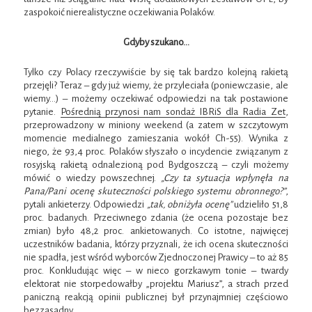
zaspokoić nierealistyczne oczekiwania Polaków.
Gdyby szukano…
Tylko czy Polacy rzeczywiście by się tak bardzo kolejną rakietą
przejęli? Teraz – gdy już wiemy, że przyleciała (poniewczasie, ale
wiemy…) – możemy oczekiwać odpowiedzi na tak postawione
pytanie.
Pośrednią przynosi nam sondaż IBRiS dla Radia Zet
,
przeprowadzony w miniony weekend (a zatem w szczytowym
momencie medialnego zamieszania wokół Ch-55). Wynika z
niego, że 93,4 proc. Polaków słyszało o incydencie związanym z
rosyjską rakietą odnalezioną pod Bydgoszczą – czyli możemy
mówić o wiedzy powszechnej.
„Czy ta sytuacja wpłynęła na
Pana/Pani ocenę skuteczności polskiego systemu obronnego?”
,
pytali ankieterzy. Odpowiedzi
„tak, obniżyła ocenę”
udzieliło 51,8
proc. badanych. Przeciwnego zdania (że ocena pozostaje bez
zmian) było 48,2 proc. ankietowanych. Co istotne, najwięcej
uczestników badania, którzy przyznali, że ich ocena skuteczności
nie spadła, jest wśród wyborców Zjednoczonej Prawicy – to aż 85
proc. Konkludując więc – w nieco gorzkawym tonie – twardy
elektorat nie storpedowałby „projektu Mariusz”, a strach przed
paniczną reakcją opinii publicznej był przynajmniej częściowo
bezzasadny.