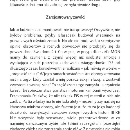
kilkanaście dni temu okazało się, że była również druga.
Zarejestrowany zawód
Jak to ludziom zakomunikować, nie tracąc twarzy? Oczywiście, nie
byłoby problemu, gdyby Błaszczak budował wizerunek na
prawdziwych oświadczeniach. No ale nie budował, a sceptyczne
opinie ekspertów z różnych powodów nie przebijały się do
powszechnej świadomości. Co więcej, w przypadku szefa MON
mamy do czynienia z czymś więcej niż osobiste ambicje i
wynikająca z nich potrzeba zachowania wiarygodności. PiS od
dłuższego czasu konsekwentnie realizuje – jak mówią w wojsku –
„projekt Mariusz”. W jego ramach postać ministra obrony kreowana
jest na tego, który „zastał armię poradziecką i słabą, a zostawił
zwesternizowaną i silną”. To część szerszego zamysłu – uczynienia
kwestii bezpieczeństwa państwa motorem kampanii wyborczej.
Przekonania Polaków, że nikt tak jak PiS w tej materii o nich nie
zadba. Partia władzy ma tu nie lada atuty – możemy zżymać się na
kłamstwa ministra obrony, ale faktem jest, że to za jego kadencji
doszło do największych zakupów zbrojeniowych w historii III RP.
Nie wszystkie były sensowne, wiele przeprowadzono w co
najmniej dziwacznym trybie, ale takimi szczegółami przeciętni
zjadacze chleba nie zaprzątają sobie głów. Z pewnością nie robią