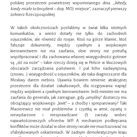
polskiej przestrzeni powietrznej wspomnianego dnia.
„Wtedy,
kiedy miało to
(incydent – dop. MO)
miejsce”
, zaznaczył pierwszy
żołnierz Rzeczpospolitej.
W takich okolicznościach posłaliśmy w świat kilka istotnych
komunikatów, a wieści dotarły nie tylko do zachodnich
sojuszników, ale również do rosjan. Ktoś na górze kłamie, ktoś
fałszuje dokumenty, między cywilnym a wojskowym
kierownictwem nie ma zaufania, obie strony nie potrafią
współpracować i dla zachowania własnej wiarygodności gotowe
są „iść na noże” – takie rzeczy dzieją się w Polsce w kluczowych
obszarach zarządzania państwem. I pal licho nadwyrężoną
(znowu…) wiarygodność u sojuszników, ale taka diagnoza jest dla
Moskwy darem niebios. Ujawnia bowiem istnienie atrakcyjnej
przestrzeni dla działań zakulisowych, dla rozgrywania napięć
między wojskiem a cywilnym kierownictwem. Jeśli minister nie ma
zaufania do generała, jak zareaguje, gdy „umyślny” dostarczy mu
obciążający wojskowego „kwit” – a choćby i spreparowany? Taki
Macierewicz nie miał problemów z czystką w armii, opartą o
niewydarzone i niesprawdzane (!) zarzuty wobec
najwartościowszych oficerów WP. A mechanizm podkręcania
konfliktów może działać w obie strony i wcale nie musi bazować na
sfabrykowanych oskarżeniach. W żadnym demokratycznym kraju