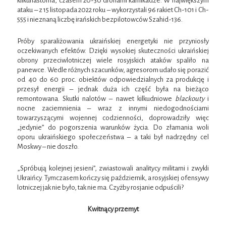
kilkunastoma, czasem 20-30 dronami kamikadze. W największym
ataku – z 15 listopada 2022 roku – wykorzystali 96 rakiet Ch-101 i Ch-
555 i nieznaną liczbę irańskich bezpilotowców Szahid-136.
Próby sparaliżowania ukraińskiej energetyki nie przyniosły
oczekiwanych efektów. Dzięki wysokiej skuteczności ukraińskiej
obrony przeciwlotniczej wiele rosyjskich ataków spaliło na
panewce. Wedle różnych szacunków, agresorom udało się porazić
od 40 do 60 proc. obiektów odpowiedzialnych za produkcję i
przesył energii – jednak duża ich część była na bieżąco
remontowana. Skutki nalotów – nawet kilkudniowe
blackouty
i
nocne zaciemnienia – wraz z innymi niedogodnościami
towarzyszącymi wojennej codzienności, doprowadziły więc
„jedynie” do pogorszenia warunków życia. Do złamania woli
oporu ukraińskiego społeczeństwa – a taki był nadrzędny cel
Moskwy – nie doszło.
„Spróbują kolejnej jesieni”, zwiastowali analitycy militarni i zwykli
Ukraińcy. Tymczasem kończy się październik, a rosyjskiej ofensywy
lotniczej jak nie było, tak nie ma. Czyżby rosjanie odpuścili?
Kwitnący przemyt