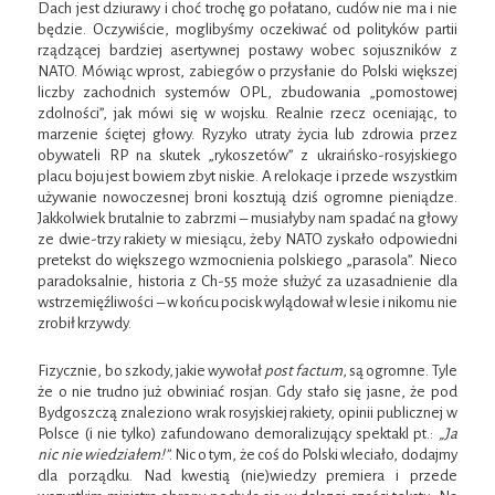
Dach jest dziurawy i choć trochę go połatano, cudów nie ma i nie
będzie. Oczywiście, moglibyśmy oczekiwać od polityków partii
rządzącej bardziej asertywnej postawy wobec sojuszników z
NATO. Mówiąc wprost, zabiegów o przysłanie do Polski większej
liczby zachodnich systemów OPL, zbudowania „pomostowej
zdolności”, jak mówi się w wojsku. Realnie rzecz oceniając, to
marzenie ściętej głowy. Ryzyko utraty życia lub zdrowia przez
obywateli RP na skutek „rykoszetów” z ukraińsko-rosyjskiego
placu boju jest bowiem zbyt niskie. A relokacje i przede wszystkim
używanie nowoczesnej broni kosztują dziś ogromne pieniądze.
Jakkolwiek brutalnie to zabrzmi – musiałyby nam spadać na głowy
ze dwie-trzy rakiety w miesiącu, żeby NATO zyskało odpowiedni
pretekst do większego wzmocnienia polskiego „parasola”. Nieco
paradoksalnie, historia z Ch-55 może służyć za uzasadnienie dla
wstrzemięźliwości – w końcu pocisk wylądował w lesie i nikomu nie
zrobił krzywdy.
Fizycznie, bo szkody, jakie wywołał
post factum
, są ogromne. Tyle
że o nie trudno już obwiniać rosjan. Gdy stało się jasne, że pod
Bydgoszczą znaleziono wrak rosyjskiej rakiety, opinii publicznej w
Polsce (i nie tylko) zafundowano demoralizujący spektakl pt.:
„Ja
nic nie wiedziałem!”
. Nic o tym, że coś do Polski wleciało, dodajmy
dla porządku. Nad kwestią (nie)wiedzy premiera i przede