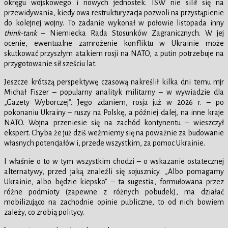
okręgu wojskowego i nowych jednostek. ISW nie silił się na
przewidywania, kiedy owa restrukturyzacja pozwoli na przystąpienie
do kolejnej wojny. To zadanie wykonał w połowie listopada inny
think-tank
– Niemiecka Rada Stosunków Zagranicznych. W jej
ocenie, ewentualne zamrożenie konfliktu w Ukrainie może
skutkować przyszłym atakiem rosji na NATO, a putin potrzebuje na
przygotowanie sił sześciu lat.
Jeszcze krótszą perspektywę czasową nakreślił kilka dni temu mjr
Michał Fiszer – popularny analityk militarny – w wywiadzie dla
„Gazety Wyborczej”. Jego zdaniem, rosja już w 2026 r. – po
pokonaniu Ukrainy – ruszy na Polskę, a później dalej, na inne kraje
NATO. Wojna przeniesie się na zachód kontynentu – wieszczył
ekspert. Chyba że już dziś weźmiemy się na poważnie za budowanie
własnych potencjałów i, przede wszystkim, za pomoc Ukrainie.
I właśnie o to w tym wszystkim chodzi – o wskazanie ostatecznej
alternatywy, przed jaką znaleźli się sojusznicy. „Albo pomagamy
Ukrainie, albo będzie kiepsko” – ta sugestia, formułowana przez
różne podmioty (zapewne z różnych pobudek), ma działać
mobilizująco na zachodnie opinie publiczne, to od nich bowiem
zależy, co zrobią politycy.