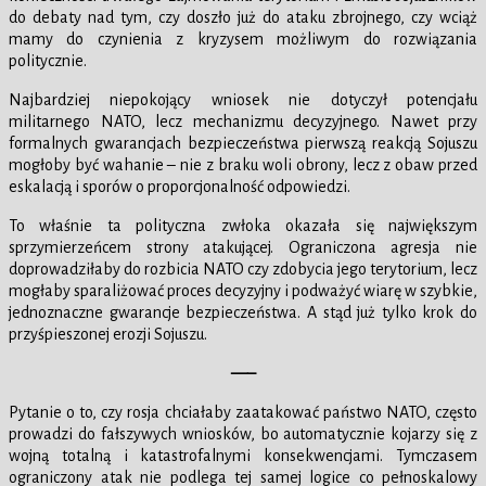
do debaty nad tym, czy doszło już do ataku zbrojnego, czy wciąż
mamy do czynienia z kryzysem możliwym do rozwiązania
politycznie.
Najbardziej niepokojący wniosek nie dotyczył potencjału
militarnego NATO, lecz mechanizmu decyzyjnego. Nawet przy
formalnych gwarancjach bezpieczeństwa pierwszą reakcją Sojuszu
mogłoby być wahanie – nie z braku woli obrony, lecz z obaw przed
eskalacją i sporów o proporcjonalność odpowiedzi.
To właśnie ta polityczna zwłoka okazała się największym
sprzymierzeńcem strony atakującej. Ograniczona agresja nie
doprowadziłaby do rozbicia NATO czy zdobycia jego terytorium, lecz
mogłaby sparaliżować proces decyzyjny i podważyć wiarę w szybkie,
jednoznaczne gwarancje bezpieczeństwa. A stąd już tylko krok do
przyśpieszonej erozji Sojuszu.
—–
Pytanie o to, czy rosja chciałaby zaatakować państwo NATO, często
prowadzi do fałszywych wniosków, bo automatycznie kojarzy się z
wojną totalną i katastrofalnymi konsekwencjami. Tymczasem
ograniczony atak nie podlega tej samej logice co pełnoskalowy