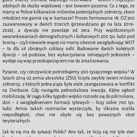
zdolnych do służby wojskowej – jest bowiem pozorna. Co z tego, że
mamy w Polsce kilkanaście milionów potencjalnych żołnierzy, skoro
młodzież nie garnie się w kamasze? Proces formowania 18. DZ jest
zaawansowany w dwóch trzecich (przewidziano go na lata 2019-
2026), a dywizja nie powstaje od zera. Przy współczesnych
uwarunkowaniach demograficznych i kulturowych 200 tys. ludzi pod
bronią – czyli niewiele więcej niż mamy obecnie uwzględniając WOT
– to dla sił zbrojnych szklany sufit. Budowanie dwóch kolejnych
dywizji – od podstaw, bez wykorzystania istniejących jednostek –
wydaje się więc przedsięwzięciem nie do zrealizowania.
Pytanie, czy rzeczywiście potrzebujemy 300-tysięcznego wojska? W
latach 2014-22 armia ukraińska (ZSU) liczyła zwykle ćwierć miliona
żołnierzy, z których jedna piąta była stale zaangażowana w konflikt
na Donbasie. Gdy nastąpiła pełnoskalowa inwazja, Kijów ogłosił
mobilizację. W ciągu kilku tygodni wojsko rozrosło się do pół miliona,
dziś – z uwzględnieniem formacji tyłowych – liczy sobie 700 tys.
ludzi. Armia takich rozmiarów wystarczyła, by Ukraina ocaliła
niepodległość, choć nie obyło się bez poważnych strat
terytorialnych.
Jak to się ma do sytuacji Polski? Ano tak, że liczy się nie tyle stan