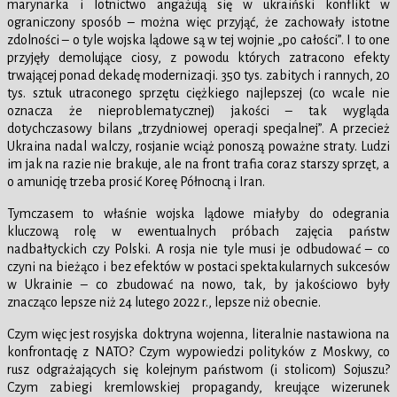
marynarka i lotnictwo angażują się w ukraiński konflikt w
ograniczony sposób – można więc przyjąć, że zachowały istotne
zdolności – o tyle wojska lądowe są w tej wojnie „po całości”. I to one
przyjęły demolujące ciosy, z powodu których zatracono efekty
trwającej ponad dekadę modernizacji. 350 tys. zabitych i rannych, 20
tys. sztuk utraconego sprzętu ciężkiego najlepszej (co wcale nie
oznacza że nieproblematycznej) jakości – tak wygląda
dotychczasowy bilans „trzydniowej operacji specjalnej”. A przecież
Ukraina nadal walczy, rosjanie wciąż ponoszą poważne straty. Ludzi
im jak na razie nie brakuje, ale na front trafia coraz starszy sprzęt, a
o amunicję trzeba prosić Koreę Północną i Iran.
Tymczasem to właśnie wojska lądowe miałyby do odegrania
kluczową rolę w ewentualnych próbach zajęcia państw
nadbałtyckich czy Polski. A rosja nie tyle musi je odbudować – co
czyni na bieżąco i bez efektów w postaci spektakularnych sukcesów
w Ukrainie – co zbudować na nowo, tak, by jakościowo były
znacząco lepsze niż 24 lutego 2022 r., lepsze niż obecnie.
Czym więc jest rosyjska doktryna wojenna, literalnie nastawiona na
konfrontację z NATO? Czym wypowiedzi polityków z Moskwy, co
rusz odgrażających się kolejnym państwom (i stolicom) Sojuszu?
Czym zabiegi kremlowskiej propagandy, kreujące wizerunek