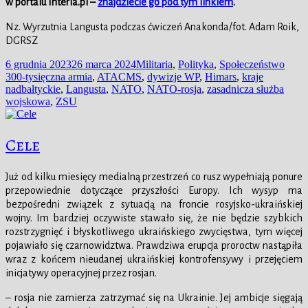
w portalu Interia.pl –
znajdziecie go pod tym linkiem
.
Nz. Wyrzutnia Langusta podczas ćwiczeń Anakonda/fot. Adam Roik,
DGRSZ
Data
Kategorie
Tagi
6 grudnia 2023
26 marca 2024
Militaria
,
Polityka
,
Społeczeństwo
publikacji
300-tysięczna armia
,
ATACMS
,
dywizje WP
,
Himars
,
kraje
nadbałtyckie
,
Langusta
,
NATO
,
NATO-rosja
,
zasadnicza służba
wojskowa
,
ZSU
Cele
Już od kilku miesięcy medialną przestrzeń co rusz wypełniają ponure
przepowiednie dotyczące przyszłości Europy. Ich wysyp ma
bezpośredni związek z sytuacją na froncie rosyjsko-ukraińskiej
wojny. Im bardziej oczywiste stawało się, że nie będzie szybkich
rozstrzygnięć i błyskotliwego ukraińskiego zwycięstwa, tym więcej
pojawiało się czarnowidztwa. Prawdziwa erupcja proroctw nastąpiła
wraz z końcem nieudanej ukraińskiej kontrofensywy i przejęciem
inicjatywy operacyjnej przez rosjan.
– rosja nie zamierza zatrzymać się na Ukrainie. Jej ambicje sięgają