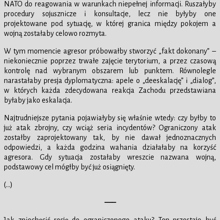
NATO do reagowania w warunkach niepełnej informacji. Ruszałyby
procedury sojusznicze i konsultacje, lecz nie byłyby one
projektowane pod sytuację, w której granica między pokojem a
wojną zostałaby celowo rozmyta.
W tym momencie agresor próbowałby stworzyć „fakt dokonany” –
niekoniecznie poprzez trwałe zajęcie terytorium, a przez czasową
kontrolę nad wybranym obszarem lub punktem. Równolegle
narastałaby presja dyplomatyczna: apele o „deeskalację” i „dialog”,
w których każda zdecydowana reakcja Zachodu przedstawiana
byłaby jako eskalacja.
Najtrudniejsze pytania pojawiałyby się właśnie wtedy: czy byłby to
już atak zbrojny, czy wciąż seria incydentów? Ograniczony atak
zostałby zaprojektowany tak, by nie dawał jednoznacznych
odpowiedzi, a każda godzina wahania działałaby na korzyść
agresora. Gdy sytuacja zostałaby wreszcie nazwana wojną,
podstawowy cel mógłby być już osiągnięty.
(…)
—–
Jak zniechęcić rosję do ograniczonego ataku? Ten przestaje być