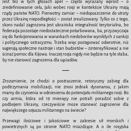
Jest też w tych głosach apel – często wyrażany wprost – o
zredefiniowanie celu, jaki wobec rosji w kontekście Ukrainy mają
rządy państw NATO. Pierwotny zamiar – niedopuszczenie do utraty
przez Ukrainę niepodległości – został zrealizowany. Tylko co z tego,
skoro nadal zagrożona jest ukraińska integralność terytorialna, bo
federacja pozostaje niedostatecznie poturbowana, ba, przyzwyczaja
się do funkcjonowania w warunkach niedoborów wynikłych z sankcji
i politycznego ostracyzmu. Trzeba więc postępować odwrotnie, niż
sugerują społeczne nastroje i stan budżetów – zintensyfikować a nie
ścinać pomoc dla Kijowa. Inaczej rosja nigdy nie będzie na tyle słaba,
by nie stanowić zagrożenia dla sąsiadów.
—–
Zrozumienie, że chodzi o postraszenie, retoryczny zabieg dla
podtrzymania mobilizacji, nie znosi jednak dysonansu, z jakim
mamy do czynienia w odniesieniu do potencjału militarnego rosji. Bo
czy armia, która od 19 miesięcy nie potrafi poradzić sobie z
podbojem Ukrainy, rzeczywiście może stanowić zagrożenie dla
największego sojuszu militarnego na świecie?
Przewagi ilościowe i jakościowe w zakresie sił morskich i
powietrznych są po stronie NATO miażdżące. A o ile rosyjska