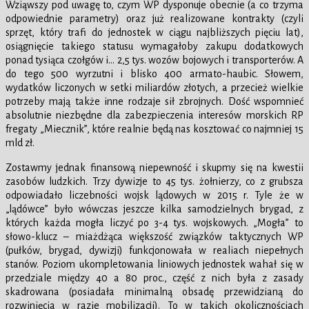
Wziąwszy pod uwagę to, czym WP dysponuje obecnie (a co trzyma
odpowiednie parametry) oraz już realizowane kontrakty (czyli
sprzęt, który trafi do jednostek w ciągu najbliższych pięciu lat),
osiągnięcie takiego statusu wymagałoby zakupu dodatkowych
ponad tysiąca czołgów i… 2,5 tys. wozów bojowych i transporterów. A
do tego 500 wyrzutni i blisko 400 armato-haubic. Słowem,
wydatków liczonych w setki miliardów złotych, a przecież wielkie
potrzeby mają także inne rodzaje sił zbrojnych. Dość wspomnieć
absolutnie niezbędne dla zabezpieczenia interesów morskich RP
fregaty „Miecznik”, które realnie będą nas kosztować co najmniej 15
mld zł.
Zostawmy jednak finansową niepewność i skupmy się na kwestii
zasobów ludzkich. Trzy dywizje to 45 tys. żołnierzy, co z grubsza
odpowiadało liczebności wojsk lądowych w 2015 r. Tyle że w
„lądówce” było wówczas jeszcze kilka samodzielnych brygad, z
których każda mogła liczyć po 3-4 tys. wojskowych. „Mogła” to
słowo-klucz – miażdżąca większość związków taktycznych WP
(pułków, brygad, dywizji) funkcjonowała w realiach niepełnych
stanów. Poziom ukompletowania liniowych jednostek wahał się w
przedziale między 40 a 80 proc., część z nich była z zasady
skadrowana (posiadała minimalną obsadę przewidzianą do
rozwinięcia w razie mobilizacji). To w takich okolicznościach