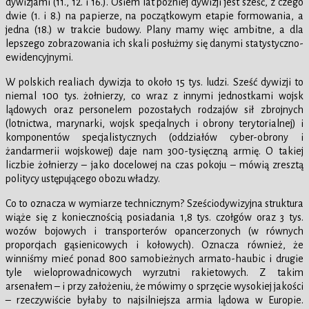
dywizjami (11., 12. i 16.). Osiem lat później dywizji jest sześć, z czego
dwie (1. i 8.) na papierze, na początkowym etapie formowania, a
jedna (18.) w trakcie budowy. Plany mamy więc ambitne, a dla
lepszego zobrazowania ich skali posłużmy się danymi statystyczno-
ewidencyjnymi.
W polskich realiach dywizja to około 15 tys. ludzi. Sześć dywizji to
niemal 100 tys. żołnierzy, co wraz z innymi jednostkami wojsk
lądowych oraz personelem pozostałych rodzajów sił zbrojnych
(lotnictwa, marynarki, wojsk specjalnych i obrony terytorialnej) i
komponentów specjalistycznych (oddziałów cyber-obrony i
żandarmerii wojskowej) daje nam 300-tysięczną armię. O takiej
liczbie żołnierzy – jako docelowej na czas pokoju – mówią zresztą
politycy ustępującego obozu władzy.
Co to oznacza w wymiarze technicznym? Sześciodywizyjna struktura
wiąże się z koniecznością posiadania 1,8 tys. czołgów oraz 3 tys.
wozów bojowych i transporterów opancerzonych (w równych
proporcjach gąsienicowych i kołowych). Oznacza również, że
winniśmy mieć ponad 800 samobieżnych armato-haubic i drugie
tyle wieloprowadnicowych wyrzutni rakietowych. Z takim
arsenałem – i przy założeniu, że mówimy o sprzęcie wysokiej jakości
– rzeczywiście byłaby to najsilniejsza armia lądowa w Europie.