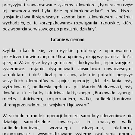
precyzyjne i zaawansowane systemy celownicze. „Tymczasem część
tej nowoczesności była iście »potiomkinowska«”, mówi Fiszer.
„rosjanie chwalili się własnymi zasobnikami celowniczymi, a później
wychodziło, że to »przepakowane« rozwiązania francuskie, które
bez wsparcia serwisowego po prostu nie działały”.
Latanie w ciemno
Szybko okazało się, że rosyjskie problemy z opanowaniem
przestrzeni powietrznej nad Ukrainą nie wynikają wyłącznie z jakości
sprzętu. Ważniejsze były ograniczenia doktrynalne, organizacyjne i
systemowe. rosjanie dysponowali stosunkowo nowoczesnymi
samolotami i dużą liczbą pocisków, ale nie potrafili połączyć
wszystkich elementów w spójną operację. „Ich działania były
wyizolowane”, podkreśla ppłk rez. pil. Marcin Modrzewski, były
dowódca 10 Eskadry Lotnictwa Taktycznego. „Brakowało synergii
między lotnictwem, rozpoznaniem, walką radioelektroniczną,
obroną przeciwlotniczą i wojskami lądowymi”.
W zachodnim modelu operacji lotniczej samoloty uderzeniowe nie
działają samodzielnie. Towarzyszą im maszyny walki
radioelektronicznej, wczesnego ostrzegania, platformy
rozpoznawcze i wyspecjalizowane systemy zwalczania obrony