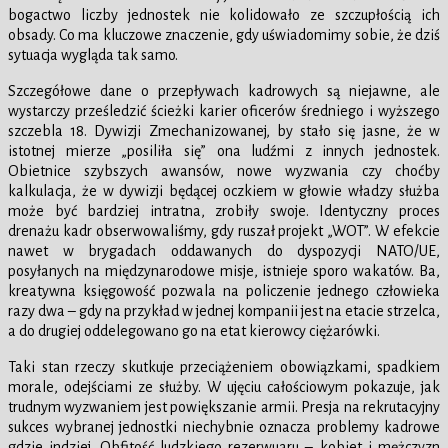
bogactwo liczby jednostek nie kolidowało ze szczupłością ich
obsady. Co ma kluczowe znaczenie, gdy uświadomimy sobie, że dziś
sytuacja wygląda tak samo.
Szczegółowe dane o przepływach kadrowych są niejawne, ale
wystarczy prześledzić ścieżki karier oficerów średniego i wyższego
szczebla 18. Dywizji Zmechanizowanej, by stało się jasne, że w
istotnej mierze „posiliła się” ona ludźmi z innych jednostek.
Obietnice szybszych awansów, nowe wyzwania czy choćby
kalkulacja, że w dywizji będącej oczkiem w głowie władzy służba
może być bardziej intratna, zrobiły swoje. Identyczny proces
drenażu kadr obserwowaliśmy, gdy ruszał projekt „WOT”. W efekcie
nawet w brygadach oddawanych do dyspozycji NATO/UE,
posyłanych na międzynarodowe misje, istnieje sporo wakatów. Ba,
kreatywna księgowość pozwala na policzenie jednego człowieka
razy dwa – gdy na przykład w jednej kompanii jest na etacie strzelca,
a do drugiej oddelegowano go na etat kierowcy ciężarówki.
Taki stan rzeczy skutkuje przeciążeniem obowiązkami, spadkiem
morale, odejściami ze służby. W ujęciu całościowym pokazuje, jak
trudnym wyzwaniem jest powiększanie armii. Presja na rekrutacyjny
sukces wybranej jednostki niechybnie oznacza problemy kadrowe
gdzie indziej. Obfitość ludzkiego rezerwuaru – kobiet i mężczyzn