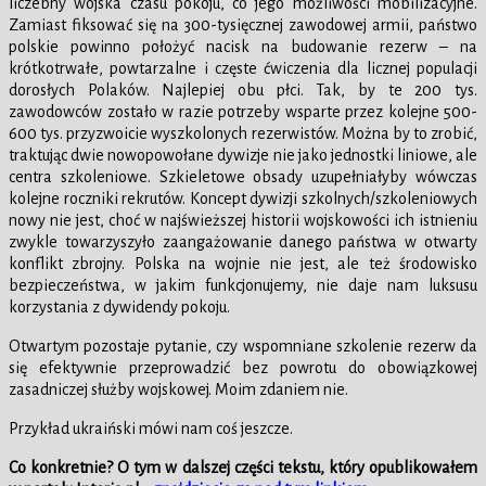
liczebny wojska czasu pokoju, co jego możliwości mobilizacyjne.
Zamiast fiksować się na 300-tysięcznej zawodowej armii, państwo
polskie powinno położyć nacisk na budowanie rezerw – na
krótkotrwałe, powtarzalne i częste ćwiczenia dla licznej populacji
dorosłych Polaków. Najlepiej obu płci. Tak, by te 200 tys.
zawodowców zostało w razie potrzeby wsparte przez kolejne 500-
600 tys. przyzwoicie wyszkolonych rezerwistów. Można by to zrobić,
traktując dwie nowopowołane dywizje nie jako jednostki liniowe, ale
centra szkoleniowe. Szkieletowe obsady uzupełniałyby wówczas
kolejne roczniki rekrutów. Koncept dywizji szkolnych/szkoleniowych
nowy nie jest, choć w najświeższej historii wojskowości ich istnieniu
zwykle towarzyszyło zaangażowanie danego państwa w otwarty
konflikt zbrojny. Polska na wojnie nie jest, ale też środowisko
bezpieczeństwa, w jakim funkcjonujemy, nie daje nam luksusu
korzystania z dywidendy pokoju.
Otwartym pozostaje pytanie, czy wspomniane szkolenie rezerw da
się efektywnie przeprowadzić bez powrotu do obowiązkowej
zasadniczej służby wojskowej. Moim zdaniem nie.
Przykład ukraiński mówi nam coś jeszcze.
Co konkretnie? O tym w dalszej części tekstu, który opublikowałem