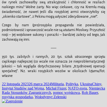
ów rynek zachowałby swą atrakcyjność i chłonność w realiach
ruskiego miru? Wolne żarty. No więc ciekawe, czy na Kremlu mają
świadomość, że nawet jeśli dla rosyjskiej armii otworzyłoby się
„okienko startowe”, z Pekinu mogą usłyszeć zdecydowane „nie!”.
Czego by nam (pro)rosyjska propaganda nie powiedziała,
podmiotowość i sprawczość wcale nie są atutami Moskwy. Przyszłość
rosji – jej wojskowe sukcesy i porażki – bardziej zależy od tego, jak
zachowają się inni.
—–
350 tys. zabitych i rannych, 20 tys. sztuk utraconego sprzętu
ciężkiego najlepszej (co wcale nie oznacza że nieproblematycznej)
jakości – tak wygląda dotychczasowy bilans „trzydniowej operacji
specjalnej”. Nz. wraki rosyjskich wozów w okolicach Izjumu/fot.
własne
Data
Kategorie
Tagi
22 listopada 2023
26 marca 2024
Militaria
,
Polityka
,
Ukraina
Chiny
,
publikacji
Instytut Studiów nad Wojną
,
Michał Fiszer
,
NATO-rosja
,
Niemiecka
Rada Stosunków Zagranicznych
,
pomoc wojskowa
,
Rob Bauer
,
rosyjska gospodarka
,
Wołodymyr Zełenski