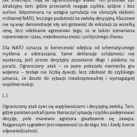
atrakcyjny tam, gdzie przeciwnik reaguje szybko, spójnie i bez
wahań. Wspomniana na wstępie symulacja nie obnażyła słabości
militarnej NATO, lecz jego podatność na zwłokę decyzyjną. Kluczowe
nie są więc demonstracje siły ani gotowość do eskalacji za wszelką
cenę, lecz odebranie agresorowi tego, co w takim scenariuszu
najcenniejsze: czasu, niejednoznaczności i politycznego chaosu.
Dla NATO oznacza to konieczność odejścia od schematycznego
myślenia o odstraszaniu. Same deklaracje solidarności nie
wystarczą, jeśli proces decyzyjny pozostanie długi i podatny na
paraliż. Ograniczony atak – co jasno pokazała niemiecka gra
wojenna – testuje nie liczbę dywizji, lecz zdolność do szybkiego
uznania, że doszło do sytuacji nieakceptowalnej i wymagającej
wspólnej reakcji.
(…)
Ograniczony atak żywi się wątpliwościami i decyzyjną zwłoką. Tam,
gdzie państwo potrafi jasno tłumaczyć sytuację i szybko podejmować
decyzje, pole manewru agresora gwałtownie się zawęża.
Najgorszym sygnałem jest niepewność co do tego, kto i kiedy bierze
odpowiedzialność.