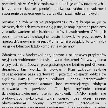
przeciwlotniczej. Część samolotów nie atakuje celów naziemnych –
ich zadaniem jest „oślepienie” przeciwnika, zakłócenie radarów i
stworzenie bezpiecznego korytarza dla maszyn uderzeniowych.
rosjanie nie byli w stanie przeprowadzić takiej kampanii. Już w
pierwszych dniach wojny stało się jasne, że mają ogromne problemy
z lokalizowaniem ukraińskich radarów i zwalczaniem OPL. „Ich
pociski przeciwradiolokacyjne często lądowały w przypadkowych
miejscach”, mówi mjr Fiszer. „Momentami wyglądało to tak, jakby
rosyjskie lotnictwo latało kompletnie w ciemno”.
Zdaniem ppłk Modrzewskiego, jednym z najlepszych przykładów
rosyjskich problemów stała się bitwa o Hostomel. Pierwszego dnia
wojny rosjanie próbowali przejąć strategiczne lotnisko pod Kijowem,
desantując tam wojska śmigłowcami. Plan zakładał szybkie
zabezpieczenie pasa startowego i przerzut kolejnych oddziałów
ciężkimi Iłami-76. rosjanie próbowali jednak przeprowadzić
operację powietrznodesantową bez wcześniejszego zdobycia
panowania w powietrzu. „To było myślenie niemal
dziewiętnastowieczne”, ocenia pułkownik. „NATO nigdy nie
próbowałoby wykonywać takiej operacji bez wcześniejszego
obezwładnienia obrony przeciwlotniczej przeciwnika i