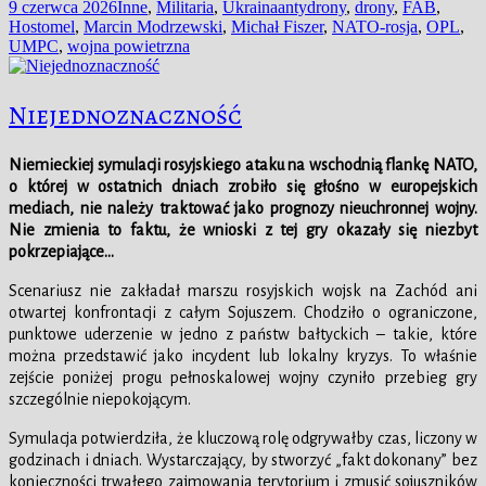
Data
Kategorie
Tagi
9 czerwca 2026
Inne
,
Militaria
,
Ukraina
antydrony
,
drony
,
FAB
,
publikacji
Hostomel
,
Marcin Modrzewski
,
Michał Fiszer
,
NATO-rosja
,
OPL
,
UMPC
,
wojna powietrzna
Niejednoznaczność
Niemieckiej symulacji rosyjskiego ataku na wschodnią flankę NATO,
o której w ostatnich dniach zrobiło się głośno w europejskich
mediach, nie należy traktować jako prognozy nieuchronnej wojny.
Nie zmienia to faktu, że wnioski z tej gry okazały się niezbyt
pokrzepiające…
Scenariusz nie zakładał marszu rosyjskich wojsk na Zachód ani
otwartej konfrontacji z całym Sojuszem. Chodziło o ograniczone,
punktowe uderzenie w jedno z państw bałtyckich – takie, które
można przedstawić jako incydent lub lokalny kryzys. To właśnie
zejście poniżej progu pełnoskalowej wojny czyniło przebieg gry
szczególnie niepokojącym.
Symulacja potwierdziła, że kluczową rolę odgrywałby czas, liczony w
godzinach i dniach. Wystarczający, by stworzyć „fakt dokonany” bez
konieczności trwałego zajmowania terytorium i zmusić sojuszników