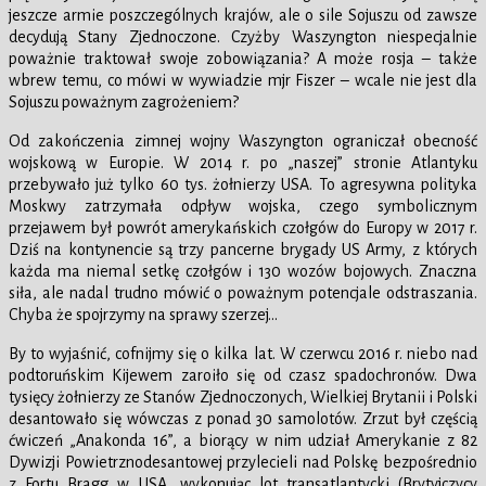
jeszcze armie poszczególnych krajów, ale o sile Sojuszu od zawsze
decydują Stany Zjednoczone. Czyżby Waszyngton niespecjalnie
poważnie traktował swoje zobowiązania? A może rosja – także
wbrew temu, co mówi w wywiadzie mjr Fiszer – wcale nie jest dla
Sojuszu poważnym zagrożeniem?
Od zakończenia zimnej wojny Waszyngton ograniczał obecność
wojskową w Europie. W 2014 r. po „naszej” stronie Atlantyku
przebywało już tylko 60 tys. żołnierzy USA. To agresywna polityka
Moskwy zatrzymała odpływ wojska, czego symbolicznym
przejawem był powrót amerykańskich czołgów do Europy w 2017 r.
Dziś na kontynencie są trzy pancerne brygady US Army, z których
każda ma niemal setkę czołgów i 130 wozów bojowych. Znaczna
siła, ale nadal trudno mówić o poważnym potencjale odstraszania.
Chyba że spojrzymy na sprawy szerzej…
By to wyjaśnić, cofnijmy się o kilka lat. W czerwcu 2016 r. niebo nad
podtoruńskim Kijewem zaroiło się od czasz spadochronów. Dwa
tysięcy żołnierzy ze Stanów Zjednoczonych, Wielkiej Brytanii i Polski
desantowało się wówczas z ponad 30 samolotów. Zrzut był częścią
ćwiczeń „Anakonda 16”, a biorący w nim udział Amerykanie z 82
Dywizji Powietrznodesantowej przylecieli nad Polskę bezpośrednio
z Fortu Bragg w USA, wykonując lot transatlantycki (Brytyjczycy