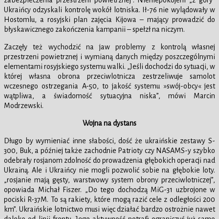
zabezpieczenia przestrzeni powietrznej”. Nieniepokojeni „z góry”
Ukraińcy odzyskali kontrolę wokół lotniska. Ił-76 nie wylądowały w
Hostomlu, a rosyjski plan zajęcia Kijowa – mający prowadzić do
błyskawicznego zakończenia kampanii – spełzł na niczym.
Zaczęły też wychodzić na jaw problemy z kontrolą własnej
przestrzeni powietrznej i wymianą danych między poszczególnymi
elementami rosyjskiego systemu walki. „Jeśli dochodzi do sytuacji, w
której własna obrona przeciwlotnicza zestrzeliwuje samolot
wczesnego ostrzegania A-50, to jakość systemu »swój-obcy« jest
wątpliwa, a świadomość sytuacyjna niska”, mówi Marcin
Modrzewski.
Wojna na dystans
Długo by wymieniać inne słabości, dość że ukraińskie zestawy S-
300, Buk, a później także zachodnie Patrioty czy NASAMS-y szybko
odebrały rosjanom zdolność do prowadzenia głębokich operacji nad
Ukrainą. Ale i Ukraińcy nie mogli pozwolić sobie na głębokie loty.
„rosjanie mają gęsty, warstwowy system obrony przeciwlotniczej”,
opowiada Michał Fiszer. „Do tego dochodzą MiG-31 uzbrojone w
pociski R-37M. To są rakiety, które mogą razić cele z odległości 200
km”. Ukraińskie lotnictwo musi więc działać bardzo ostrożnie nawet