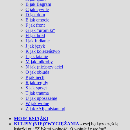
B jak Bagram
C jak cywile
D jak dom
E jak emocje
F jak front
G jak "gromiki"
H jak hołd
I jak Indianie
J jak język
K jak koleżeństwo
L jak latanie
M jak mikroby
N jak (nie)przyjaciel
O jak obłuda
P jak pech
R jak reguły
S jak sprzęt
T jak trauma
U jak uposażenie
W jak wolne
Z jak zAfganistanu.pl
MOJE KSIĄŻKI
KULISY (NIE)ZWYCIĘŻANIA
- esej będący częścią
książki pt.:
"Z Wami wolność. O wojnie i z wojny"