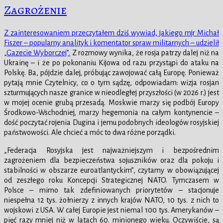
Zagrożenie
Z zainteresowaniem przeczytałem dziś wywiad, jakiego mjr Michał
Fiszer – popularny analityk i komentator spraw militarnych – udzielił
„Gazecie Wyborczej”.
Z rozmowy wynika, że rosja patrzy dalej niż na
Ukrainę – i że po pokonaniu Kijowa od razu przystąpi do ataku na
Polskę. Ba, pójdzie dalej, próbując zawojować całą Europę. Ponieważ
pytają mnie Czytelnicy, co o tym sądzę, odpowiadam: wizja rosjan
szturmujących nasze granice w nieodległej przyszłości (w 2026 r.) jest
w mojej ocenie grubą przesadą. Moskwie marzy się podbój Europy
Środkowo-Wschodniej, marzy hegemonia na całym kontynencie –
dość poczytać rojenia Dugina i jemu podobnych ideologów rosyjskiej
państwowości. Ale chcieć a móc to dwa różne porządki.
„Federacja Rosyjska jest najważniejszym i bezpośrednim
zagrożeniem dla bezpieczeństwa sojuszników oraz dla pokoju i
stabilności w obszarze euroatlantyckim”, czytamy w obowiązującej
od zeszłego roku Koncepcji Strategicznej NATO. Tymczasem w
Polsce – mimo tak zdefiniowanych priorytetów – stacjonuje
niespełna 12 tys. żołnierzy z innych krajów NATO, 10 tys. z nich to
wojskowi z USA. W całej Europie jest niemal 100 tys. Amerykanów –
pięć razy mniej niż w latach 60. minionego wieku. Oczywiście, są