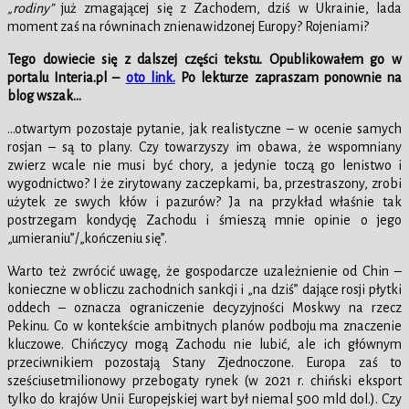
„rodiny”
już zmagającej się z Zachodem, dziś w Ukrainie, lada
moment zaś na równinach znienawidzonej Europy? Rojeniami?
Tego dowiecie się z dalszej części tekstu. Opublikowałem go w
portalu Interia.pl –
oto link.
Po lekturze zapraszam ponownie na
blog wszak…
…otwartym pozostaje pytanie, jak realistyczne – w ocenie samych
rosjan – są to plany. Czy towarzyszy im obawa, że wspomniany
zwierz wcale nie musi być chory, a jedynie toczą go lenistwo i
wygodnictwo? I że zirytowany zaczepkami, ba, przestraszony, zrobi
użytek ze swych kłów i pazurów? Ja na przykład właśnie tak
postrzegam kondycję Zachodu i śmieszą mnie opinie o jego
„umieraniu”/„kończeniu się”.
Warto też zwrócić uwagę, że gospodarcze uzależnienie od Chin –
konieczne w obliczu zachodnich sankcji i „na dziś” dające rosji płytki
oddech – oznacza ograniczenie decyzyjności Moskwy na rzecz
Pekinu. Co w kontekście ambitnych planów podboju ma znaczenie
kluczowe. Chińczycy mogą Zachodu nie lubić, ale ich głównym
przeciwnikiem pozostają Stany Zjednoczone. Europa zaś to
sześciusetmilionowy przebogaty rynek (w 2021 r. chiński eksport
tylko do krajów Unii Europejskiej wart był niemal 500 mld dol.). Czy