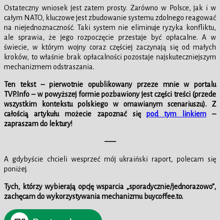
Ostateczny wniosek jest zatem prosty. Zarówno w Polsce, jak i w
całym NATO, kluczowe jest zbudowanie systemu zdolnego reagować
na niejednoznaczność. Taki system nie eliminuje ryzyka konfliktu,
ale sprawia, że jego rozpoczęcie przestaje być opłacalne. A w
świecie, w którym wojny coraz częściej zaczynają się od małych
kroków, to właśnie brak opłacalności pozostaje najskuteczniejszym
mechanizmem odstraszania.
Ten tekst – pierwotnie opublikowany przeze mnie w portalu
TVP.Info – w powyższej formie pozbawiony jest części treści (przede
wszystkim kontekstu polskiego w omawianym scenariuszu). Z
całością artykułu możecie zapoznać się
pod tym linkiem
–
zapraszam do lektury!
—–
A gdybyście chcieli wesprzeć mój ukraiński raport, polecam się
poniżej.
Tych, którzy wybierają opcję wsparcia „sporadycznie/jednorazowo”,
zachęcam do wykorzystywania mechanizmu buycoffee.to.