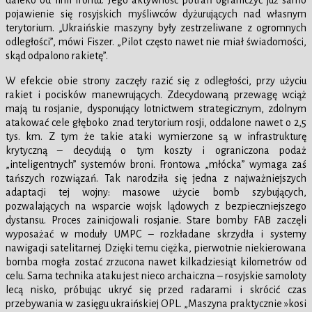
daleko od linii frontu. Jego aktywność potrafi ograniczyć już samo
pojawienie się rosyjskich myśliwców dyżurujących nad własnym
terytorium. „Ukraińskie maszyny były zestrzeliwane z ogromnych
odległości”, mówi Fiszer. „Pilot często nawet nie miał świadomości,
skąd odpalono rakietę”.
W efekcie obie strony zaczęły razić się z odległości, przy użyciu
rakiet i pocisków manewrujących. Zdecydowaną przewagę wciąż
mają tu rosjanie, dysponujący lotnictwem strategicznym, zdolnym
atakować cele głęboko znad terytorium rosji, oddalone nawet o 2,5
tys. km. Z tym że takie ataki wymierzone są w infrastrukturę
krytyczną – decydują o tym koszty i ograniczona podaż
„inteligentnych” systemów broni. Frontowa „młócka” wymaga zaś
tańszych rozwiązań. Tak narodziła się jedna z najważniejszych
adaptacji tej wojny: masowe użycie bomb szybujących,
pozwalających na wsparcie wojsk lądowych z bezpieczniejszego
dystansu. Proces zainicjowali rosjanie. Stare bomby FAB zaczęli
wyposażać w moduły UMPC – rozkładane skrzydła i systemy
nawigacji satelitarnej. Dzięki temu ciężka, pierwotnie niekierowana
bomba mogła zostać zrzucona nawet kilkadziesiąt kilometrów od
celu. Sama technika ataku jest nieco archaiczna – rosyjskie samoloty
lecą nisko, próbując ukryć się przed radarami i skrócić czas
przebywania w zasięgu ukraińskiej OPL. „Maszyna praktycznie »kosi