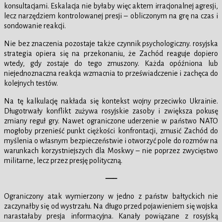
konsultacjami. Eskalacja nie byłaby więc aktem irracjonalnej agresji,
lecz narzędziem kontrolowanej presji – obliczonym na grę na czas i
sondowanie reakcji.
Nie bez znaczenia pozostaje także czynnik psychologiczny. rosyjska
strategia opiera się na przekonaniu, że Zachód reaguje dopiero
wtedy, gdy zostaje do tego zmuszony. Każda opóźniona lub
niejednoznaczna reakcja wzmacnia to przeświadczenie i zachęca do
kolejnych testów.
Na tę kalkulację nakłada się kontekst wojny przeciwko Ukrainie.
Długotrwały konflikt zużywa rosyjskie zasoby i zwiększa pokusę
zmiany reguł gry. Nawet ograniczone uderzenie w państwo NATO
mogłoby przenieść punkt ciężkości konfrontacji, zmusić Zachód do
myślenia o własnym bezpieczeństwie i otworzyć pole do rozmów na
warunkach korzystniejszych dla Moskwy – nie poprzez zwycięstwo
militarne, lecz przez presję polityczną.
—–
Ograniczony atak wymierzony w jedno z państw bałtyckich nie
zaczynałby się od wystrzału. Na długo przed pojawieniem się wojska
narastałaby presja informacyjna. Kanały powiązane z rosyjską