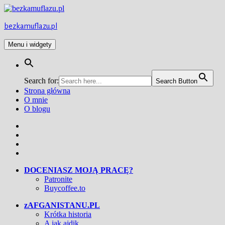
Przejdź
do
treści
bezkamuflazu.pl
Menu i widgety
Search for:
Search Button
Strona główna
O mnie
O blogu
Facebook
Twitter
Instagram
YouTube
DOCENIASZ MOJĄ PRACĘ?
Patronite
Buycoffee.to
zAFGANISTANU.PL
Krótka historia
A jak ajdik