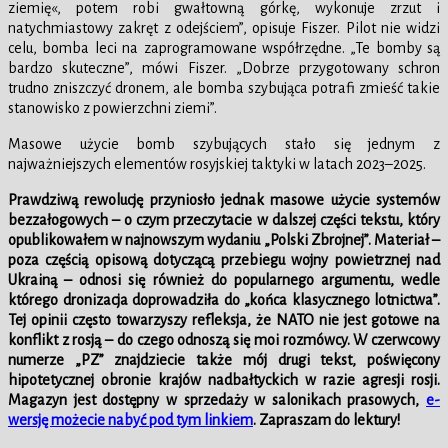
ziemię«, potem robi gwałtowną górkę, wykonuje zrzut i
natychmiastowy zakręt z odejściem”, opisuje Fiszer. Pilot nie widzi
celu, bomba leci na zaprogramowane współrzędne. „Te bomby są
bardzo skuteczne”, mówi Fiszer. „Dobrze przygotowany schron
trudno zniszczyć dronem, ale bomba szybująca potrafi zmieść takie
stanowisko z powierzchni ziemi”.
Masowe użycie bomb szybujących stało się jednym z
najważniejszych elementów rosyjskiej taktyki w latach 2023–2025.
Prawdziwą rewolucję przyniosło jednak masowe użycie systemów
bezzałogowych – o czym przeczytacie w dalszej części tekstu, który
opublikowałem w najnowszym wydaniu „Polski Zbrojnej”. Materiał –
poza częścią opisową dotyczącą przebiegu wojny powietrznej nad
Ukrainą – odnosi się również do popularnego argumentu, wedle
którego dronizacja doprowadziła do „końca klasycznego lotnictwa”.
Tej opinii często towarzyszy refleksja, że NATO nie jest gotowe na
konflikt z rosją – do czego odnoszą się moi rozmówcy. W czerwcowy
numerze „PZ” znajdziecie także mój drugi tekst, poświęcony
hipotetycznej obronie krajów nadbałtyckich w razie agresji rosji.
Magazyn jest dostępny w sprzedaży w salonikach prasowych,
e-
wersję możecie nabyć pod tym linkiem
. Zapraszam do lektury!