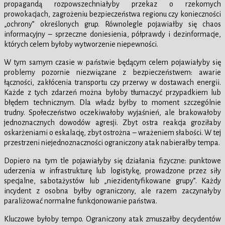
propagandą rozpowszechniałyby przekaz o rzekomych
prowokacjach, zagrożeniu bezpieczeństwa regionu czy konieczności
„ochrony” określonych grup. Równolegle pojawiałby się chaos
informacyjny – sprzeczne doniesienia, półprawdy i dezinformacje,
których celem byłoby wytworzenie niepewności.
W tym samym czasie w państwie będącym celem pojawiałyby się
problemy pozornie niezwiązane z bezpieczeństwem: awarie
łączności, zakłócenia transportu czy przerwy w dostawach energii.
Każde z tych zdarzeń można byłoby tłumaczyć przypadkiem lub
błędem technicznym. Dla władz byłby to moment szczególnie
trudny. Społeczeństwo oczekiwałoby wyjaśnień, ale brakowałoby
jednoznacznych dowodów agresji. Zbyt ostra reakcja groziłaby
oskarżeniami o eskalację, zbyt ostrożna – wrażeniem słabości. W tej
przestrzeni niejednoznaczności ograniczony atak nabierałby tempa.
Dopiero na tym tle pojawiałyby się działania fizyczne: punktowe
uderzenia w infrastrukturę lub logistykę, prowadzone przez siły
specjalne, sabotażystów lub „niezidentyfikowane grupy”. Każdy
incydent z osobna byłby ograniczony, ale razem zaczynałyby
paraliżować normalne funkcjonowanie państwa.
Kluczowe byłoby tempo. Ograniczony atak zmuszałby decydentów