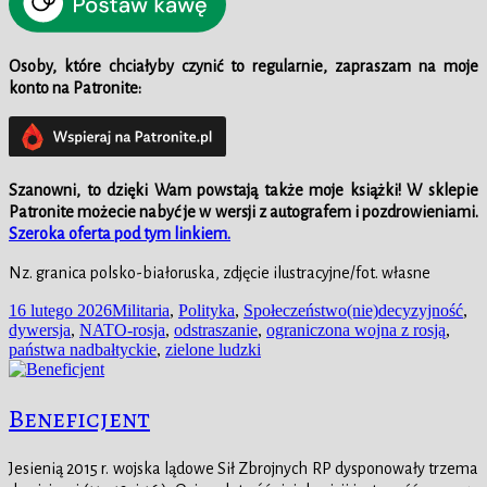
Osoby, które chciałyby czynić to regularnie, zapraszam na moje
konto na Patronite:
Szanowni, to dzięki Wam powstają także moje książki!
W
sklepie
Patronite możecie nabyć je w wersji z autografem i pozdrowieniami.
Szeroka oferta pod tym linkiem.
Nz. granica polsko-białoruska, zdjęcie ilustracyjne/fot. własne
Data
Kategorie
Tagi
16 lutego 2026
Militaria
,
Polityka
,
Społeczeństwo
(nie)decyzyjność
,
publikacji
dywersja
,
NATO-rosja
,
odstraszanie
,
ograniczona wojna z rosją
,
państwa nadbałtyckie
,
zielone ludzki
Beneficjent
Jesienią 2015 r. wojska lądowe Sił Zbrojnych RP dysponowały trzema