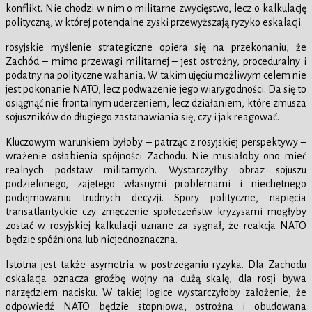
konflikt. Nie chodzi w nim o militarne zwycięstwo, lecz o kalkulację
polityczną, w której potencjalne zyski przewyższają ryzyko eskalacji.
rosyjskie myślenie strategiczne opiera się na przekonaniu, że
Zachód – mimo przewagi militarnej – jest ostrożny, proceduralny i
podatny na polityczne wahania. W takim ujęciu możliwym celem nie
jest pokonanie NATO, lecz podważenie jego wiarygodności. Da się to
osiągnąć nie frontalnym uderzeniem, lecz działaniem, które zmusza
sojuszników do długiego zastanawiania się, czy i jak reagować.
Kluczowym warunkiem byłoby – patrząc z rosyjskiej perspektywy –
wrażenie osłabienia spójności Zachodu. Nie musiałoby ono mieć
realnych podstaw militarnych. Wystarczyłby obraz sojuszu
podzielonego, zajętego własnymi problemami i niechętnego
podejmowaniu trudnych decyzji. Spory polityczne, napięcia
transatlantyckie czy zmęczenie społeczeństw kryzysami mogłyby
zostać w rosyjskiej kalkulacji uznane za sygnał, że reakcja NATO
będzie spóźniona lub niejednoznaczna.
Istotna jest także asymetria w postrzeganiu ryzyka. Dla Zachodu
eskalacja oznacza groźbę wojny na dużą skalę, dla rosji bywa
narzędziem nacisku. W takiej logice wystarczyłoby założenie, że
odpowiedź NATO będzie stopniowa, ostrożna i obudowana