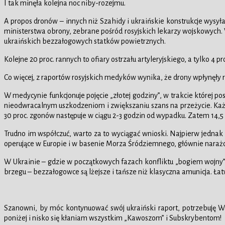
I tak minęła kolejna noc niby-rozejmu.
A propos dronów – innych niż Szahidy i ukraińskie konstrukcje wysy
ministerstwa obrony, zebrane pośród rosyjskich lekarzy wojskowych. 
ukraińskich bezzałogowych statków powietrznych.
Kolejne 20 proc. rannych to ofiary ostrzału artyleryjskiego, a tylko 4
Co więcej, z raportów rosyjskich medyków wynika, że drony wpłynęły ró
W medycynie funkcjonuje pojęcie „złotej godziny”, w trakcie której p
nieodwracalnym uszkodzeniom i zwiększaniu szans na przeżycie. Każ
30 proc. zgonów następuje w ciągu 2-3 godzin od wypadku. Zatem 14,5 
Trudno im współczuć, warto za to wyciągać wnioski. Najpierw jednak
operujące w Europie i w basenie Morza Śródziemnego, głównie narażone b
W Ukrainie – gdzie w początkowych fazach konfliktu „bogiem wojny” 
brzegu – bezzałogowce są lżejsze i tańsze niż klasyczna amunicja. Łat
Szanowni, by móc kontynuować swój ukraiński raport, potrzebuję 
poniżej i nisko się kłaniam wszystkim „Kawoszom” i Subskrybentom!