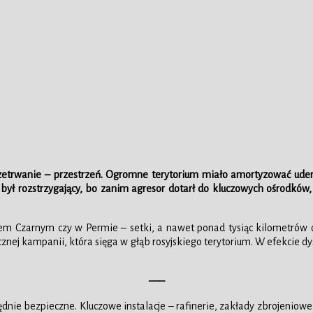
rzetrwanie – przestrzeń. Ogromne terytorium miało amortyzować uderz
 był rozstrzygający, bo zanim agresor dotarł do kluczowych ośrodków,
 Czarnym czy w Permie – setki, a nawet ponad tysiąc kilometrów od l
cznej kampanii, która sięga w głąb rosyjskiego terytorium. W efekcie dy
—–
ie bezpieczne. Kluczowe instalacje – rafinerie, zakłady zbrojeniowe, 