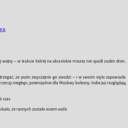
RR
ojny – w trakcie której na ukraińskie miasta nie spadł żaden dron,
trzegać, że putin zwyczajnie go zwodzi – i w swoim stylu zapowiada
eczy niegłupi, potencjalnie dla Moskwy bolesny; Indie już rozglądają
ś czas.
ikało, że rannych zostało osiem osób.