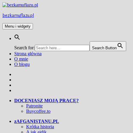
Przejdź
do
treści
bezkamuflazu.pl
Menu i widgety
Search for:
Search Button
Strona główna
O mnie
O blogu
Facebook
Twitter
Instagram
YouTube
DOCENIASZ MOJĄ PRACĘ?
Patronite
Buycoffee.to
zAFGANISTANU.PL
Krótka historia
A jak ajdik