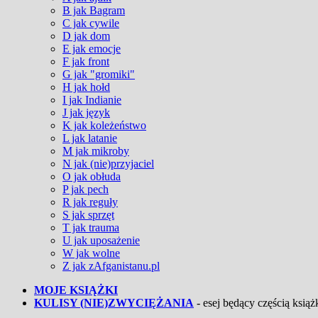
B jak Bagram
C jak cywile
D jak dom
E jak emocje
F jak front
G jak "gromiki"
H jak hołd
I jak Indianie
J jak język
K jak koleżeństwo
L jak latanie
M jak mikroby
N jak (nie)przyjaciel
O jak obłuda
P jak pech
R jak reguły
S jak sprzęt
T jak trauma
U jak uposażenie
W jak wolne
Z jak zAfganistanu.pl
MOJE KSIĄŻKI
KULISY (NIE)ZWYCIĘŻANIA
- esej będący częścią książk