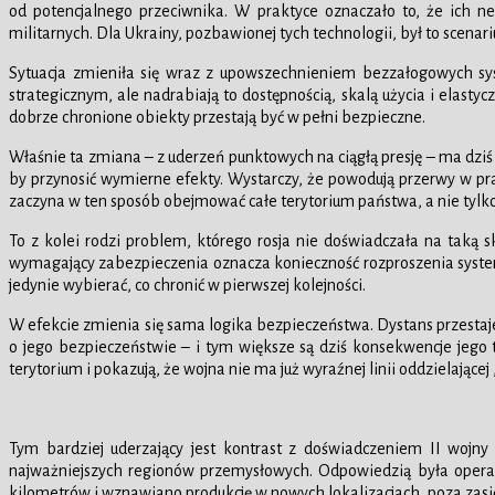
od potencjalnego przeciwnika. W praktyce oznaczało to, że ich n
militarnych. Dla Ukrainy, pozbawionej tych technologii, był to scenari
Sytuacja zmieniła się wraz z upowszechnieniem bezzałogowych sy
strategicznym, ale nadrabiają to dostępnością, skalą użycia i elas
dobrze chronione obiekty przestają być w pełni bezpieczne.
Właśnie ta zmiana – z uderzeń punktowych na ciągłą presję – ma dziś
by przynosić wymierne efekty. Wystarczy, że powodują przerwy w p
zaczyna w ten sposób obejmować całe terytorium państwa, a nie tylko
To z kolei rodzi problem, którego rosja nie doświadczała na taką
wymagający zabezpieczenia oznacza konieczność rozproszenia system
jedynie wybierać, co chronić w pierwszej kolejności.
W efekcie zmienia się sama logika bezpieczeństwa. Dystans przestaj
o jego bezpieczeństwie – i tym większe są dziś konsekwencje jego t
terytorium i pokazują, że wojna nie ma już wyraźnej linii oddzielającej 
Tym bardziej uderzający jest kontrast z doświadczeniem II wojny
najważniejszych regionów przemysłowych. Odpowiedzią była opera
kilometrów i wznawiano produkcję w nowych lokalizacjach, poza zasi