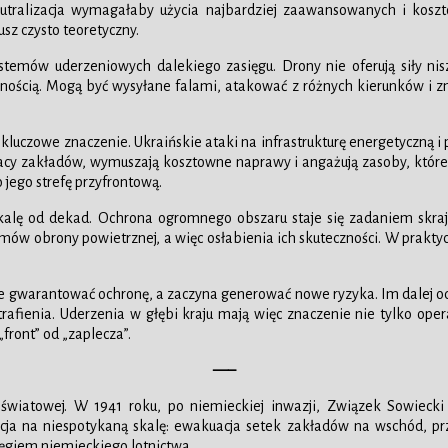
eutralizacja wymagałaby użycia najbardziej zaawansowanych i kosz
usz czysto teoretyczny.
stemów uderzeniowych dalekiego zasięgu. Drony nie oferują siły ni
tycznością. Mogą być wysyłane falami, atakować z różnych kierunków 
 kluczowe znaczenie. Ukraińskie ataki na infrastrukturę energetyczną i
racy zakładów, wymuszają kosztowne naprawy i angażują zasoby, któr
 jego strefę przyfrontową.
 skalę od dekad. Ochrona ogromnego obszaru staje się zadaniem skr
ów obrony powietrznej, a więc osłabienia ich skuteczności. W prakty
e gwarantować ochronę, a zaczyna generować nowe ryzyka. Im dalej od 
rafienia. Uderzenia w głębi kraju mają więc znaczenie nie tylko ope
„front” od „zaplecza”.
—–
 światowej. W 1941 roku, po niemieckiej inwazji, Związek Sowieck
cja na niespotykaną skalę: ewakuacja setek zakładów na wschód, pr
ęgiem niemieckiego lotnictwa.