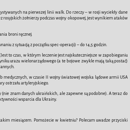
tywanych na pierwszej linii walk. Do rzeczy – w rosji wyciekły dane
ez rosyjskich żołnierzy podczas wojny okopowej, jest wynikiem ataków
nia broni ręcznej.
aniu z sytuacją z początku spec-operacji) – do 14,5 godzin.
Jest to czas, w którym leczenie jest najskuteczniejsze w zapobieganiu
yniku urazu wielonarządowego (a te bojowe zwykle mają taką postać)
rannych.
użb medycznych, w czasie II wojny światowej wojska lądowe armii USA
y ostrzału artyleryjskiego.
y (nie znam danych ukraińskich, ale zapewne są podobne). A teraz do
ktywności wsparcia dla Ukrainy.
 takim miesiącem. Pomożecie w kwietniu? Polecam uwadze przyciski