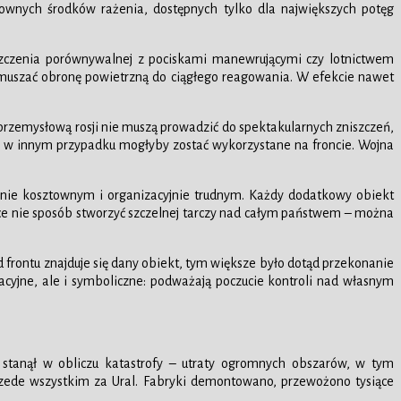
townych środków rażenia, dostępnych tylko dla największych potęg
szczenia porównywalnej z pociskami manewrującymi czy lotnictwem
i zmuszać obronę powietrzną do ciągłego reagowania. W efekcie nawet
 przemysłową rosji nie muszą prowadzić do spektakularnych zniszczeń,
e w innym przypadku mogłyby zostać wykorzystane na froncie. Wojna
ajnie kosztownym i organizacyjnie trudnym. Każdy dodatkowy obiekt
ce nie sposób stworzyć szczelnej tarczy nad całym państwem – można
frontu znajduje się dany obiekt, tym większe było dotąd przekonanie
racyjne, ale i symboliczne: podważają poczucie kontroli nad własnym
i stanął w obliczu katastrofy – utraty ogromnych obszarów, w tym
zede wszystkim za Ural. Fabryki demontowano, przewożono tysiące