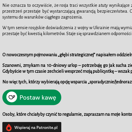
Nie oznacza to oczywiście, że rosja traci wszystkie atuty wynikają
przestrzeń przestaje być wystarczającą gwarancją bezpieczeństwa. 
systemu do warunków ciągłego zagrożenia.
W tym sensie rosyjskie doświadczenia z wojny w Ukrainie mają wymiar 
przestaje być kwestią kilometrów. Staje się sprawdzianem odporności 
O nowoczesnym pojmowaniu „głębi strategicznej” napisałem oddzielny 
Szanowni, zmykam na 10-dniowy urlop – potrzebuję go jak sucha zie
Gdybyście w tym czasie zechcieli wesprzeć moją publicystkę – wszak p
No więc tych, którzy wybierają opcję wsparcia „sporadycznie/jedno
Osoby, które chciałyby czynić to regularnie, zapraszam na moje konto