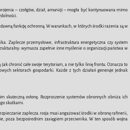
zbrojenia – czołgów, dział, amunicji – mogła być kontynuowana mimo
zdolności.
nić dawną funkcję ochronną. W warunkach, w których środki rażenia są w
ika. Zaplecze przemysłowe, infrastruktura energetyczna czy system
 strukturalny: wymusza zupełnie inne myślenie o organizacji państwa w
ak chronić całe swoje terytorium, a nie tylko linię frontu. Oznacza to
owych sektorach gospodarki. Każde z tych działań generuje jednak
ć im skuteczną osłonę. Rozproszenie systemów obronnych obniża ich
ego skutkami.
pieczanie zaplecza. rosja musi angażować środki w obronę rafinerii,
ie, poza bezpośrednim zasięgiem przeciwnika. W ten sposób wojna