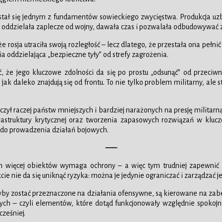
 stał się jednym z fundamentów sowieckiego zwycięstwa. Produkcja u
za: oddzielała zaplecze od wojny, dawała czas i pozwalała odbudowywać 
 że rosja utraciła swoją rozległość – lecz dlatego, że przestała ona peł
nia oddzielająca „bezpieczne tyły” od strefy zagrożenia.
że jego kluczowe zdolności da się po prostu „odsunąć” od przeciwn
 jak daleko znajdują się od frontu. To nie tylko problem militarny, ale
ył raczej państw mniejszych i bardziej narażonych na presję militarną: j
astruktury krytycznej oraz tworzenia zapasowych rozwiązań w klucz
 do prowadzenia działań bojowych.
—–
 tym więcej obiektów wymaga ochrony – a więc tym trudniej zapewni
ie nie da się uniknąć ryzyka: można je jedynie ograniczać i zarządzać j
by zostać przeznaczone na działania ofensywne, są kierowane na zabez
ch – czyli elementów, które dotąd funkcjonowały względnie spokojn
ześniej.