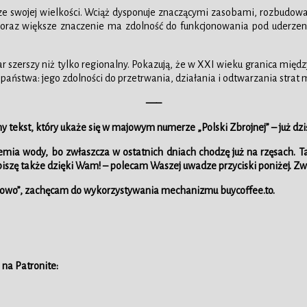
ce ze swojej wielkości. Wciąż dysponuje znaczącymi zasobami, rozbud
Coraz większe znaczenie ma zdolność do funkcjonowania pod uderzeni
szerszy niż tylko regionalny. Pokazują, że w XXI wieku granica między
państwa: jego zdolności do przetrwania, działania i odtwarzania strat
—–
tekst, który ukaże się w majowym numerze „Polski Zbrojnej” – już dzi
mia wody, bo zwłaszcza w ostatnich dniach chodzę już na rzęsach. T
iszę także dzięki Wam! – polecam Waszej uwadze przyciski poniżej. Zwł
razowo”, zachęcam do wykorzystywania mechanizmu buycoffee.to.
 na Patronite: