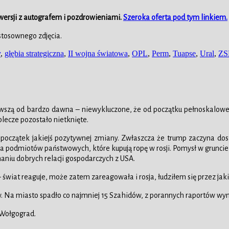
wersji z autografem i pozdrowieniami.
Szeroka oferta pod tym linkiem.
stosownego zdjęcia.
y
,
głębia strategiczna
,
II wojna światowa
,
OPL
,
Perm
,
Tuapse
,
Ural
,
ZS
wszą od bardzo dawna – niewykluczone, że od początku pełnoskalowej w
plecze pozostało nietknięte.
o początek jakiejś pozytywnej zmiany. Zwłaszcza że trump zaczyna dos
 podmiotów państwowych, które kupują ropę w rosji. Pomysł w gruncie rz
aniu dobrych relacji gospodarczych z USA.
świat reaguje, może zatem zareagowała i rosja, łudziłem się przez jaki
w. Na miasto spadło co najmniej 15 Szahidów, z porannych raportów wyn
 Wołgograd.