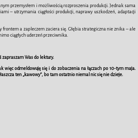
owanym przemysłem i możliwością rozproszenia produkcji. Jednak sama
ami – utrzymania ciągłości produkcji, naprawy uszkodzeń, adaptacji
 frontem a zapleczem zaciera się. Głębia strategiczna nie znika – ale
 mimo ciągłych uderzeń przeciwnika.
ś zapraszam Was do lektury.
ak więc odmeldowuję się i do zobaczenia na łączach po 10-tym maja.
aszcza ten „kawowy”, bo tam ostatnio niemal nic się nie dzieje.