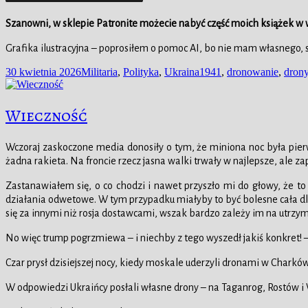
Szanowni, w
sklepie
Patronite możecie nabyć część moich książek w 
Grafika ilustracyjna – poprosiłem o pomoc AI, bo nie mam własnego, 
Data
Kategorie
Tagi
30 kwietnia 2026
Militaria
,
Polityka
,
Ukraina
1941
,
dronowanie
,
dron
publikacji
Wieczność
Wczoraj zaskoczone media donosiły o tym, że miniona noc była pier
żadna rakieta. Na froncie rzecz jasna walki trwały w najlepsze, ale za
Zastanawiałem się, o co chodzi i nawet przyszło mi do głowy, że t
działania odwetowe. W tym przypadku miałyby to być bolesne cała dla
się za innymi niż rosja dostawcami, wszak bardzo zależy im na utrzym
No więc trump pogrzmiewa – i niechby z tego wyszedł jakiś konkret! – 
Czar prysł dzisiejszej nocy, kiedy moskale uderzyli dronami w Charkó
W odpowiedzi Ukraińcy posłali własne drony – na Taganrog, Rostów i