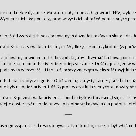
łane na dalekie dystanse. Mowa o małych bezzałogowcach FPV, wykorzys
Wynika z nich, że ponad 75 proc. wszystkich obrażeń odniesionych prz
 proc. pośród wszystkich poszkodowanych doznało urazów na skutek działa
wnież na czas ewakuacji rannych. Wydłużył się on trzykrotnie (w porówn
oszkodowany powinien trafić do szpitala, aby otrzymać fachową pomoc. 
da kolejna minuta drastycznie zmniejsza szanse. Dość napisać, że w w
godziny to wieczność – i tam też kończy znacząca większość rosyjskich 
 odrobina historycznego tła. Otóż według statystyk amerykańskich sł
yły na ogień artylerii. Aż 65 proc. ​​wszystkich rannych stanowiły ofiar
również pozostawała artyleria – punkt ciężkości przesunął się na dron
wiej je dostarczyć na pole bitwy. To istotna wskazówka dla podbicia efe
—–
Waszego wsparcia. Okresowo bywa z tym krucho, marzec był właśnie