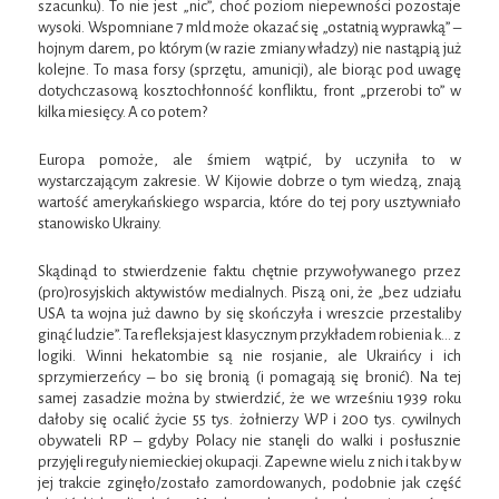
szacunku). To nie jest „nic”, choć poziom niepewności pozostaje
wysoki. Wspomniane 7 mld może okazać się „ostatnią wyprawką” –
hojnym darem, po którym (w razie zmiany władzy) nie nastąpią już
kolejne. To masa forsy (sprzętu, amunicji), ale biorąc pod uwagę
dotychczasową kosztochłonność konfliktu, front „przerobi to” w
kilka miesięcy. A co potem?
Europa pomoże, ale śmiem wątpić, by uczyniła to w
wystarczającym zakresie. W Kijowie dobrze o tym wiedzą, znają
wartość amerykańskiego wsparcia, które do tej pory usztywniało
stanowisko Ukrainy.
Skądinąd to stwierdzenie faktu chętnie przywoływanego przez
(pro)rosyjskich aktywistów medialnych. Piszą oni, że „bez udziału
USA ta wojna już dawno by się skończyła i wreszcie przestaliby
ginąć ludzie”. Ta refleksja jest klasycznym przykładem robienia k… z
logiki. Winni hekatombie są nie rosjanie, ale Ukraińcy i ich
sprzymierzeńcy – bo się bronią (i pomagają się bronić). Na tej
samej zasadzie można by stwierdzić, że we wrześniu 1939 roku
dałoby się ocalić życie 55 tys. żołnierzy WP i 200 tys. cywilnych
obywateli RP – gdyby Polacy nie stanęli do walki i posłusznie
przyjęli reguły niemieckiej okupacji. Zapewne wielu z nich i tak by w
jej trakcie zginęło/zostało zamordowanych, podobnie jak część