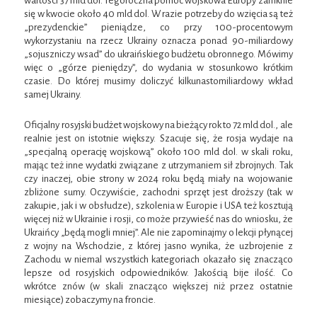
wartości 37 mld dol. Tegoroczna pomoc wojskowa Europy zamknie
się w kwocie około 40 mld dol. W razie potrzeby do wzięcia są też
„prezydenckie” pieniądze, co przy 100-procentowym
wykorzystaniu na rzecz Ukrainy oznacza ponad 90-miliardowy
„sojuszniczy wsad” do ukraińskiego budżetu obronnego. Mówimy
więc o „górze pieniędzy”, do wydania w stosunkowo krótkim
czasie. Do której musimy doliczyć kilkunastomiliardowy wkład
samej Ukrainy.
Oficjalny rosyjski budżet wojskowy na bieżący rok to 72 mld dol., ale
realnie jest on istotnie większy. Szacuje się, że rosja wydaje na
„specjalną operację wojskową” około 100 mld dol. w skali roku,
mając też inne wydatki związane z utrzymaniem sił zbrojnych. Tak
czy inaczej, obie strony w 2024 roku będą miały na wojowanie
zbliżone sumy. Oczywiście, zachodni sprzęt jest droższy (tak w
zakupie, jak i w obsłudze), szkolenia w Europie i USA też kosztują
więcej niż w Ukrainie i rosji, co może przywieść nas do wniosku, że
Ukraińcy „będą mogli mniej”. Ale nie zapominajmy o lekcji płynącej
z wojny na Wschodzie, z której jasno wynika, że uzbrojenie z
Zachodu w niemal wszystkich kategoriach okazało się znacząco
lepsze od rosyjskich odpowiedników. Jakością bije ilość. Co
wkrótce znów (w skali znacząco większej niż przez ostatnie
miesiące) zobaczymy na froncie.