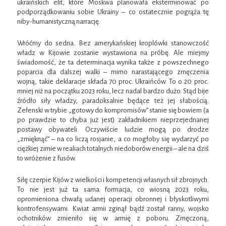
ukraińskich elit, które Moskwa planowała eksterminować po
podporządkowaniu sobie Ukrainy – co ostatecznie pogrąża tę
niby-humanistyczną narrację.
Wróćmy do sedna. Bez amerykańskiej kroplówki stanowczość
władz w Kijowie zostanie wystawiona na próbę. Ale miejmy
świadomość, że ta determinacja wynika także z powszechnego
poparcia dla dalszej walki – mimo narastającego zmęczenia
wojną, takie deklaracje składa 70 proc. Ukraińców. To o 20 proc.
mniej niż na początku 2023 roku, lecz nadal bardzo dużo. Stąd bije
źródło siły władzy, paradoksalnie będące też jej słabością.
Zełenski w trybie „gotowy do kompromisów” stanie się bowiem (a
po prawdzie to chyba już jest) zakładnikiem nieprzejednanej
postawy obywateli. Oczywiście ludzie mogą po drodze
„zmięknąć” – na co liczą rosjanie, a co mogłoby się wydarzyć po
ciężkiej zimie w realiach totalnych niedoborów energii – ale na dziś
to wróżenie z fusów.
Siłę czerpie Kijów z wielkości i kompetencji własnych sił zbrojnych.
To nie jest już ta sama formacja, co wiosną 2023 roku,
opromieniona chwałą udanej operacji obronnej i błyskotliwymi
kontrofensywami. Kwiat armii zginął bądź został ranny, wojsko
ochotników zmieniło się w armię z poboru. Zmęczoną,