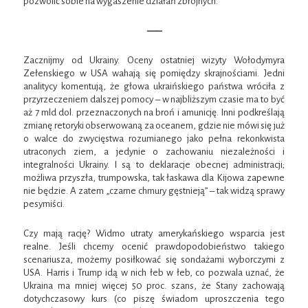
pozwolić sobie na wygaszenie działań zbrojnych.
—–
Zacznijmy od Ukrainy. Oceny ostatniej wizyty Wołodymyra
Zełenskiego w USA wahają się pomiędzy skrajnościami. Jedni
analitycy komentują, że głowa ukraińskiego państwa wróciła z
przyrzeczeniem dalszej pomocy – w najbliższym czasie ma to być
aż 7 mld dol. przeznaczonych na broń i amunicję. Inni podkreślają
zmianę retoryki obserwowaną za oceanem, gdzie nie mówi się już
o walce do zwycięstwa rozumianego jako pełna rekonkwista
utraconych ziem, a jedynie o zachowaniu niezależności i
integralności Ukrainy. I są to deklaracje obecnej administracji;
możliwa przyszła, trumpowska, tak łaskawa dla Kijowa zapewne
nie będzie. A zatem „czarne chmury gęstnieją” – tak widzą sprawy
pesymiści.
Czy mają rację? Widmo utraty amerykańskiego wsparcia jest
realne. Jeśli chcemy ocenić prawdopodobieństwo takiego
scenariusza, możemy posiłkować się sondażami wyborczymi z
USA. Harris i Trump idą w nich łeb w łeb, co pozwala uznać, że
Ukraina ma mniej więcej 50 proc. szans, że Stany zachowają
dotychczasowy kurs (co piszę świadom uproszczenia tego