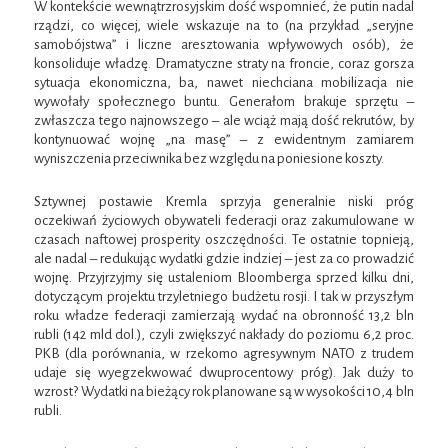
W kontekście wewnątrzrosyjskim dość wspomnieć, że putin nadal
rządzi, co więcej, wiele wskazuje na to (na przykład „seryjne
samobójstwa” i liczne aresztowania wpływowych osób), że
konsoliduje władzę. Dramatyczne straty na froncie, coraz gorsza
sytuacja ekonomiczna, ba, nawet niechciana mobilizacja nie
wywołały społecznego buntu. Generałom brakuje sprzętu –
zwłaszcza tego najnowszego – ale wciąż mają dość rekrutów, by
kontynuować wojnę „na masę” – z ewidentnym zamiarem
wyniszczenia przeciwnika bez względu na poniesione koszty.
Sztywnej postawie Kremla sprzyja generalnie niski próg
oczekiwań życiowych obywateli federacji oraz zakumulowane w
czasach naftowej prosperity oszczędności. Te ostatnie topnieją,
ale nadal – redukując wydatki gdzie indziej – jest za co prowadzić
wojnę. Przyjrzyjmy się ustaleniom Bloomberga sprzed kilku dni,
dotyczącym projektu trzyletniego budżetu rosji. I tak w przyszłym
roku władze federacji zamierzają wydać na obronność 13,2 bln
rubli (142 mld dol.), czyli zwiększyć nakłady do poziomu 6,2 proc.
PKB (dla porównania, w rzekomo agresywnym NATO z trudem
udaje się wyegzekwować dwuprocentowy próg). Jak duży to
wzrost? Wydatki na bieżący rok planowane są w wysokości 10,4 bln
rubli.