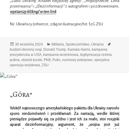
„Zabić Ukrainę. Alfabet rosyjskiej agresji”, „Międzyrzecze. Cena
przetrwania”
i
„(Dez)informacji”
z autografem i pozdrowieniami,
wystarczy kliknąć w ten link
.
Nz. Ukraińscy żołnierze, zdjęcie ilustracyjne/fot. SzG ZSU
Data
Kategorie
Tagi
30 września 2024
Militaria
,
Społeczeństwo
,
Ukraina
publikacji
budżet obronny rosji
,
Donald Trump
,
Kamala Harris
,
kampania
prezydencka w USA
,
kampania wrześniowa
,
legitymizacja reżimu
putina
,
obwód kurski
,
PKB
,
Putin
,
rozmowy pokojowe
,
specjalna
operacja wojskowa
,
ZSU
„Góra”
Wokół najnowszego amerykańskiego pakietu dla Ukrainy narosło
sporo niedomówień i przekłamań. Za narracją, wedle której
pieniądze pojawiły się za późno i jest ich za mało, stoi rosyjski
aparat dezinformacyjny; argument, że „wojna jest już