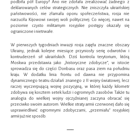
podbiła pół Europy? Ano nie zdołała zrealizować żadnego z
deklarowanych celów strategicznych. Nie zniszczyła ukraińskiej
państwowości, nie złamała oporu społeczeństwa, rosja nie
narzuciła Kijowowi swojej woli politycznej. Co więcej, nawet na
poziomie czysto militarnym rosyjskie postępy okazały się
ograniczone i nietrwałe.
W pierwszych tygodniach inwazji rosja zajęła znaczne obszary
Ukrainy, jednak kolejne miesiące przyniosły serię odwrotów i
kontruderzeń sił ukraińskich. Dziś kontrola terytorium, którą
Moskwa przedstawia jako „historyczne zdobycze”, w istocie
sprowadza się do części Donbasu oraz pasa ziem na południu
kraju. W dodatku linia frontu od dawna nie przypomina
dynamicznego teatru działań znanego z II wojny światowej, lecz
raczej wyczerpującą wojnę pozycyjną, w której każdy kilometr
zdobywa się kosztem setek ludzi i ogromnych zasobów. Także tu
analogia do wielkiej wojny ojczyźnianej zaczyna obracać się
przeciwko swoim autorom. Wielkie straty armii czerwonej dało się
usprawiedliwić ogromnymi zdobyczami, „przemiału” rosyjskiej
armii już nie sposób.
—–