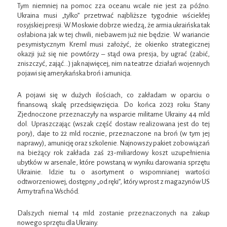
Tym niemniej na pomoc zza oceanu wcale nie jest za późno.
Ukraina musi „tylko” przetrwać najbliższe tygodnie wściekłej
rosyjskiej presji. W Moskwie dobrze wiedzą, że armia ukraińska tak
osłabiona jak w tej chwili, niebawem już nie będzie. W wariancie
pesymistycznym Kreml musi założyć, że okienko strategicznej
okazji już się nie powtórzy – stąd owa presja, by ugrać (zabić,
zniszczyć, zająć…) jak najwięcej, nim na teatrze działań wojennych
pojawi się amerykańska broń i amunicja.
A pojawi się w dużych ilościach, co zakładam w oparciu o
finansową skalę przedsięwzięcia. Do końca 2023 roku Stany
Zjednoczone przeznaczyły na wsparcie militarne Ukrainy 44 mld
dol. Upraszczając (wszak część dostaw realizowana jest do tej
pory), daje to 22 mld rocznie, przeznaczone na broń (w tym jej
naprawy), amunicję oraz szkolenie. Najnowszy pakiet zobowiązań
na bieżący rok zakłada zaś 23-miliardowy koszt uzupełnienia
ubytków w arsenale, które powstaną w wyniku darowania sprzętu
Ukrainie. Idzie tu o asortyment o wspomnianej wartości
odtworzeniowej, dostępny „od ręki”, który wprost z magazynów US
Army trafi na Wschód.
Dalszych niemal 14 mld zostanie przeznaczonych na zakup
nowego sprzętu dla Ukrainy.