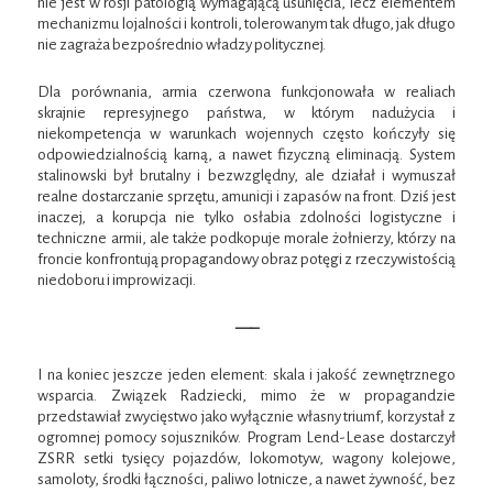
nie jest w rosji patologią wymagającą usunięcia, lecz elementem
mechanizmu lojalności i kontroli, tolerowanym tak długo, jak długo
nie zagraża bezpośrednio władzy politycznej.
Dla porównania, armia czerwona funkcjonowała w realiach
skrajnie represyjnego państwa, w którym nadużycia i
niekompetencja w warunkach wojennych często kończyły się
odpowiedzialnością karną, a nawet fizyczną eliminacją. System
stalinowski był brutalny i bezwzględny, ale działał i wymuszał
realne dostarczanie sprzętu, amunicji i zapasów na front. Dziś jest
inaczej, a korupcja nie tylko osłabia zdolności logistyczne i
techniczne armii, ale także podkopuje morale żołnierzy, którzy na
froncie konfrontują propagandowy obraz potęgi z rzeczywistością
niedoboru i improwizacji.
—–
I na koniec jeszcze jeden element: skala i jakość zewnętrznego
wsparcia. Związek Radziecki, mimo że w propagandzie
przedstawiał zwycięstwo jako wyłącznie własny triumf, korzystał z
ogromnej pomocy sojuszników. Program Lend-Lease dostarczył
ZSRR setki tysięcy pojazdów, lokomotyw, wagony kolejowe,
samoloty, środki łączności, paliwo lotnicze, a nawet żywność, bez