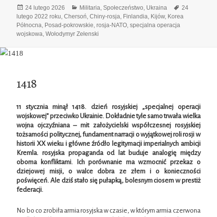
Data
Kategorie
Tagi
24 lutego 2026
Militaria
,
Społeczeństwo
,
Ukraina
24
publikacji
lutego 2022 roku
,
Chersoń
,
Chiny-rosja
,
Finlandia
,
Kijów
,
Korea
Północna
,
Posad-pokrowskie
,
rosja-NATO
,
specjalna operacja
wojskowa
,
Wołodymyr Zełenski
1418
11 stycznia minął 1418. dzień rosyjskiej „specjalnej operacji
wojskowej” przeciwko Ukrainie. Dokładnie tyle samo trwała wielka
wojna ojczyźniana – mit założycielski współczesnej rosyjskiej
tożsamości politycznej, fundament narracji o wyjątkowej roli rosji w
historii XX wieku i główne źródło legitymacji imperialnych ambicji
Kremla. rosyjska propaganda od lat buduje analogię między
oboma konfliktami. Ich porównanie ma wzmocnić przekaz o
dziejowej misji, o walce dobra ze złem i o konieczności
poświęceń. Ale dziś stało się pułapką, bolesnym ciosem w prestiż
federacji.
No bo co zrobiła armia rosyjska w czasie, w którym armia czerwona