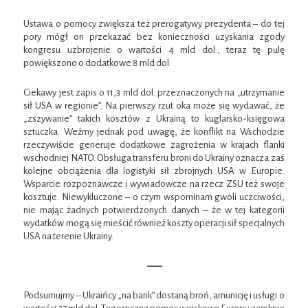
Ustawa o pomocy zwiększa też prerogatywy prezydenta – do tej
pory mógł on przekazać bez konieczności uzyskania zgody
kongresu uzbrojenie o wartości 4 mld dol., teraz tę pulę
powiększono o dodatkowe 8 mld dol.
Ciekawy jest zapis o 11,3 mld dol. przeznaczonych na „utrzymanie
sił USA w regionie”. Na pierwszy rzut oka może się wydawać, że
„zszywanie” takich kosztów z Ukrainą to kuglarsko-księgowa
sztuczka. Weźmy jednak pod uwagę, że konflikt na Wschodzie
rzeczywiście generuje dodatkowe zagrożenia w krajach flanki
wschodniej NATO. Obsługa transferu broni do Ukrainy oznacza zaś
kolejne obciążenia dla logistyki sił zbrojnych USA w Europie.
Wsparcie rozpoznawcze i wywiadowcze na rzecz ZSU też swoje
kosztuje. Niewykluczone – o czym wspominam gwoli uczciwości,
nie mając żadnych potwierdzonych danych – że w tej kategorii
wydatków mogą się mieścić również koszty operacji sił specjalnych
USA na terenie Ukrainy.
—–
Podsumujmy – Ukraińcy „na bank” dostaną broń, amunicję i usługi o