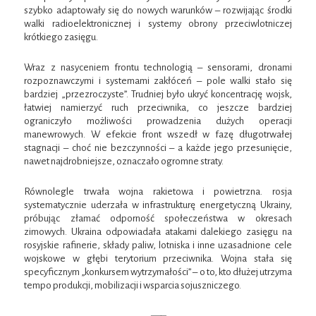
szybko adaptowały się do nowych warunków – rozwijając środki
walki radioelektronicznej i systemy obrony przeciwlotniczej
krótkiego zasięgu.
Wraz z nasyceniem frontu technologią – sensorami, dronami
rozpoznawczymi i systemami zakłóceń – pole walki stało się
bardziej „przezroczyste”. Trudniej było ukryć koncentrację wojsk,
łatwiej namierzyć ruch przeciwnika, co jeszcze bardziej
ograniczyło możliwości prowadzenia dużych operacji
manewrowych. W efekcie front wszedł w fazę długotrwałej
stagnacji – choć nie bezczynności – a każde jego przesunięcie,
nawet najdrobniejsze, oznaczało ogromne straty.
Równolegle trwała wojna rakietowa i powietrzna. rosja
systematycznie uderzała w infrastrukturę energetyczną Ukrainy,
próbując złamać odporność społeczeństwa w okresach
zimowych. Ukraina odpowiadała atakami dalekiego zasięgu na
rosyjskie rafinerie, składy paliw, lotniska i inne uzasadnione cele
wojskowe w głębi terytorium przeciwnika. Wojna stała się
specyficznym „konkursem wytrzymałości” – o to, kto dłużej utrzyma
tempo produkcji, mobilizacji i wsparcia sojuszniczego.
—–