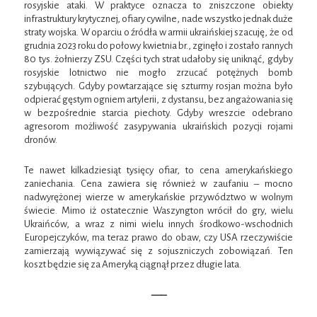
rosyjskie ataki. W praktyce oznacza to zniszczone obiekty
infrastruktury krytycznej, ofiary cywilne, nade wszystko jednak duże
straty wojska. W oparciu o źródła w armii ukraińskiej szacuję, że od
grudnia 2023 roku do połowy kwietnia br., zginęło i zostało rannych
80 tys. żołnierzy ZSU. Części tych strat udałoby się uniknąć, gdyby
rosyjskie lotnictwo nie mogło zrzucać potężnych bomb
szybujących. Gdyby powtarzające się szturmy rosjan można było
odpierać gęstym ogniem artylerii, z dystansu, bez angażowania się
w bezpośrednie starcia piechoty. Gdyby wreszcie odebrano
agresorom możliwość zasypywania ukraińskich pozycji rojami
dronów.
Te nawet kilkadziesiąt tysięcy ofiar, to cena amerykańskiego
zaniechania. Cena zawiera się również w zaufaniu – mocno
nadwyrężonej wierze w amerykańskie przywództwo w wolnym
świecie. Mimo iż ostatecznie Waszyngton wrócił do gry, wielu
Ukraińców, a wraz z nimi wielu innych środkowo-wschodnich
Europejczyków, ma teraz prawo do obaw, czy USA rzeczywiście
zamierzają wywiązywać się z sojuszniczych zobowiązań. Ten
koszt będzie się za Ameryką ciągnął przez długie lata.
—–