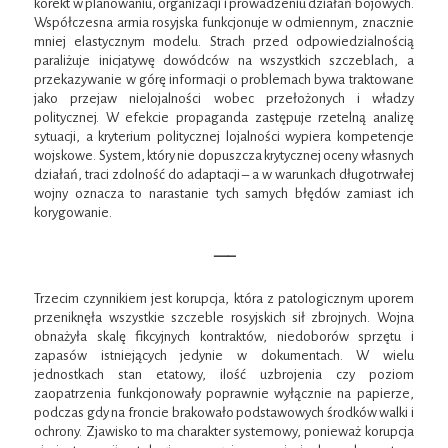
korekt w planowaniu, organizacji i prowadzeniu działań bojowych.
Współczesna armia rosyjska funkcjonuje w odmiennym, znacznie
mniej elastycznym modelu. Strach przed odpowiedzialnością
paraliżuje inicjatywę dowódców na wszystkich szczeblach, a
przekazywanie w górę informacji o problemach bywa traktowane
jako przejaw nielojalności wobec przełożonych i władzy
politycznej. W efekcie propaganda zastępuje rzetelną analizę
sytuacji, a kryterium politycznej lojalności wypiera kompetencje
wojskowe. System, który nie dopuszcza krytycznej oceny własnych
działań, traci zdolność do adaptacji – a w warunkach długotrwałej
wojny oznacza to narastanie tych samych błędów zamiast ich
korygowanie.
—–
Trzecim czynnikiem jest korupcja, która z patologicznym uporem
przeniknęła wszystkie szczeble rosyjskich sił zbrojnych. Wojna
obnażyła skalę fikcyjnych kontraktów, niedoborów sprzętu i
zapasów istniejących jedynie w dokumentach. W wielu
jednostkach stan etatowy, ilość uzbrojenia czy poziom
zaopatrzenia funkcjonowały poprawnie wyłącznie na papierze,
podczas gdy na froncie brakowało podstawowych środków walki i
ochrony. Zjawisko to ma charakter systemowy, ponieważ korupcja