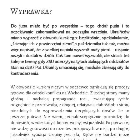
Wyprawka?
Do jutra miało być po wszystkim – tego chciał putin i to
oczekiwanie zakomunikował na początku września. Ukraińców
miano wyprzeć z obwodu kurskiego: bezlitośnie, spektakularnie,
„ścierając ich z powierzchni ziemi”. 1 października tuż-tuż, można
więc napisać, że z wielkiej napinki wyszedł mały pierd – rosjanie
ruszyli i dostali w dziób. Coś tam nawet wyzwolili, ale stracili też
kolejne tereny, gdy ZSU uderzyły na tyłach atakujących oddziałów.
Stan na dziś? Pat. Ukraińcy umacniają się, moskale zbierają siły do
kontruderzenia.
W obwodzie kurskim niczym w soczewce ogniskują się procesy
typowe dla całości konfliktu na Wschodzie. Z jednej strony mamy
głośną i nachalną propagandę rosji, zwiastującą rychłe
pognębienie przeciwnika, z drugiej, relatywną słabość obu stron,
niezdolnych do wyprowadzenia decydujących ciosów. Ile to
jeszcze potrwa? Nie wiem, jednak sceptycznie pochodzę do
doniesień, wedle których koniec wojny jest już bliski. Po pierwsze,
nie widzę gotowości do rozmów pokojowych w rosji, po drugie,
jakkolwiek sytuacja Ukrainy jest zła, Kijów nie bardzo może