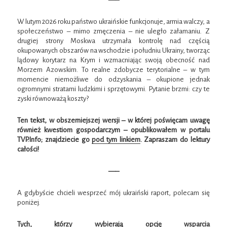
W lutym 2026 roku państwo ukraińskie funkcjonuje, armia walczy, a
społeczeństwo – mimo zmęczenia – nie uległo załamaniu. Z
drugiej strony Moskwa utrzymała kontrolę nad częścią
okupowanych obszarów na wschodzie i południu Ukrainy, tworząc
lądowy korytarz na Krym i wzmacniając swoją obecność nad
Morzem Azowskim. To realne zdobycze terytorialne – w tym
momencie niemożliwe do odzyskania – okupione jednak
ogromnymi stratami ludzkimi i sprzętowymi. Pytanie brzmi: czy te
zyski równoważą koszty?
Ten tekst, w obszerniejszej wersji – w której poświęcam uwagę
również kwestiom gospodarczym – opublikowałem w portalu
TVP.Info; znajdziecie go
pod tym linkiem
. Zapraszam do lektury
całości!
—–
A gdybyście chcieli wesprzeć mój ukraiński raport, polecam się
poniżej.
Tych, którzy wybierają opcję wsparcia