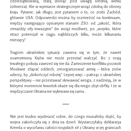
zdziesiątkowaną, starą (biorąc pod uwagę średnią wieku
żołnierza). Ale w wymiarze strategicznym wciąż zdolną do obrony
kraju. Pytanie, jak długo, jest pytaniem o to, co zrobi Zachód,
głównie USA. Odpowiedzi można by rozmieścić na kontinuum,
między następująco opisanymi stanami ZSU: od „jakość, która
zmiażdży siły inwazyjne” (to wciąż możliwe), po „wojsko, które
straci potencjał w ciągu najbliższych kilku, może kilkunastu
miesięcy”.
Tragizm ukraińskiej sytuacji zawiera się w tym, że nawet
osamotniony Kijów nie może przestać walczyć. Bo z rosją
trwałego pokoju zawrzeć się nie da. Zamrożenie konfliktu pozwoli
Moskwie złapać oddech, zreorganizować armię – która znów
uderzy, by „dokończyć robotę”. Lepiej więc – patrząc z ukraińskiej
perspektywy – nie przestawać skrwawiać wroga, z nadzieją, że w
którymś momencie krwotok okaże się dla niego zbyt obfity. I że w
międzyczasie Ukraina nie wykrwawi się sama…
—–
Nie jest trudno wyobrazić sobie, do czego musiałoby dojść, by
wojna zakończyła się z dnia na dzień. Wystarczyłaby deklaracja
Kremla o wycofaniu całości rosyjskich sił z Ukrainy w jej granicach