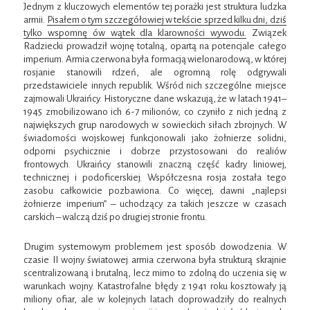
Jednym z kluczowych elementów tej porażki jest struktura ludzka
armii.
Pisałem o tym szczegółowiej w tekście sprzed kilku dni, dziś
tylko wspomnę ów wątek dla klarowności wywodu.
Związek
Radziecki prowadził wojnę totalną, opartą na potencjale całego
imperium. Armia czerwona była formacją wielonarodową, w której
rosjanie stanowili rdzeń, ale ogromną rolę odgrywali
przedstawiciele innych republik. Wśród nich szczególne miejsce
zajmowali Ukraińcy. Historyczne dane wskazują, że w latach 1941–
1945 zmobilizowano ich 6-7 milionów, co czyniło z nich jedną z
największych grup narodowych w sowieckich siłach zbrojnych. W
świadomości wojskowej funkcjonowali jako żołnierze solidni,
odporni psychicznie i dobrze przystosowani do realiów
frontowych. Ukraińcy stanowili znaczną część kadry liniowej,
technicznej i podoficerskiej. Współczesna rosja została tego
zasobu całkowicie pozbawiona. Co więcej, dawni „najlepsi
żołnierze imperium” – uchodzący za takich jeszcze w czasach
carskich – walczą dziś po drugiej stronie frontu.
Drugim systemowym problemem jest sposób dowodzenia. W
czasie II wojny światowej armia czerwona była strukturą skrajnie
scentralizowaną i brutalną, lecz mimo to zdolną do uczenia się w
warunkach wojny. Katastrofalne błędy z 1941 roku kosztowały ją
miliony ofiar, ale w kolejnych latach doprowadziły do realnych