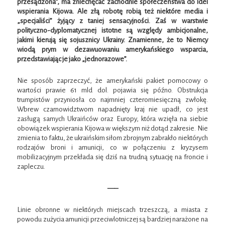
przesądzona”, ma zniechęcać zachodnie społeczeństwa do idei
wspierania Kijowa. Ale złą robotę robią też niektóre media i
„specjaliści” żyjący z taniej sensacyjności. Zaś w warstwie
polityczno-dyplomatycznej istotne są względy ambicjonalne,
jakimi kierują się sojusznicy Ukrainy. Znamienne, że to Niemcy
wiodą prym w dezawuowaniu amerykańskiego wsparcia,
przedstawiając je jako „jednorazowe”.
Nie sposób zaprzeczyć, że amerykański pakiet pomocowy o
wartości prawie 61 mld dol. pojawia się późno. Obstrukcja
trumpistów przyniosła co najmniej czteromiesięczną zwłokę.
Wbrew czarnowidztwom napadnięty kraj nie upadł, co jest
zasługą samych Ukraińców oraz Europy, która wzięła na siebie
obowiązek wspierania Kijowa w większym niż dotąd zakresie. Nie
zmienia to faktu, że ukraińskim siłom zbrojnym zabrakło niektórych
rodzajów broni i amunicji, co w połączeniu z kryzysem
mobilizacyjnym przekłada się dziś na trudną sytuację na froncie i
zapleczu.
—–
Linie obronne w niektórych miejscach trzeszczą, a miasta z
powodu zużycia amunicji przeciwlotniczej są bardziej narażone na