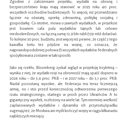
Zgodnie z założeniami projektu, wydatki na obronę i
bezpieczeństwo kraju mają stanowić w 2025 roku 40 proc.
wszystkich rozchodów budżetowych. To więcej, niż przewidziano
łącznie na oświatę, opiekę zdrowotną, politykę socjalną i
gospodarkę. Co istotne, mowa o jawnych wydatkach, w projekcie
jest bowiem cała pula wydatków tajnych lub celowo
niedookreślonych, na łączną sumę 12,9 bln rubli (139 mld dolarów).
To kolejne 30 proc. budżetu; jest więcej niż pewne, że część z tego
kawałka tortu też pójdzie na wojnę, co oznacza, że
najprawdopodobniej połowa (!) wszystkich wydatków federalnych
spożytkowana zostanie w taki sposób.
Jako się rzekło, Bloomberg zyskał wgląd w projekcję trzyletnią –
wynika z niej, że wydatki rosji na obronność mają spaść dopiero w
2026 roku – do 5,6 proc. PKB – i w 2027 roku – do 5,1 proc. PKB.
Nadal pozostaną wysokie, ale federacja ma teraz liczniejszą
armię, no i stoi przed koniecznością odtworzenia pierwszego
rzutu strategicznego, startego w proch przez Ukraińców. A to
gigantyczny wysiłek, rozłożony na wiele lat. Tym niemniej wielkość
zaplanowanych wydatków i dynamika ich przyrostu/spadku
sugerują też, że Moskwa ani myśli kończyć wojny w ciągu kilkunastu
najbliższych miesięcy.