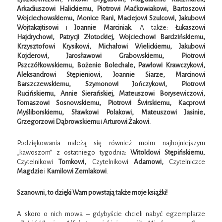
Arkadiuszowi Halickiemu, Piotrowi Maćkowiakowi, Bartoszowi
Wojciechowskiemu, Monice Rani, Maciejowi Szulcowi, Jakubowi
Wojtakajtisowi
i
Joannie Marciniak
. A także:
Łukaszowi
Hajdrychowi, Patrycji Złotockiej, Wojciechowi Bardzińskiemu,
Krzysztofowi Krysikowi, Michałowi Wielickiemu, Jakubowi
Kojderowi, Jarosławowi Grabowskiemu, Piotrowi
Pszczółkowskiemu, Bożenie Bolechale, Pawłowi Krawczykowi,
Aleksandrowi Stępieniowi, Joannie Siarze, Marcinowi
Barszczewskiemu, Szymonowi Jończykowi, Piotrowi
Rucińskiemu, Annie Sierańskiej, Mateuszowi Borysewiczowi,
Tomaszowi Sosnowskiemu, Piotrowi Świrskiemu, Kacprowi
Myśliborskiemu, Sławkowi Polakowi, Mateuszowi Jasinie,
Grzegorzowi Dąbrowskiemu
i
Arturowi Żakowi.
Podziękowania należą się również moim najhojniejszym
„kawoszom” z ostatniego tygodnia:
Witoldowi Stępińskiemu
,
Czytelnikowi
Tomkowi,
Czytelnikowi
Adamowi,
Czytelniczce
Magdzie
i
Kamilowi Zemlakowi
.
Szanowni, to dzięki Wam powstają także moje książki!
A skoro o nich mowa – gdybyście chcieli nabyć egzemplarze