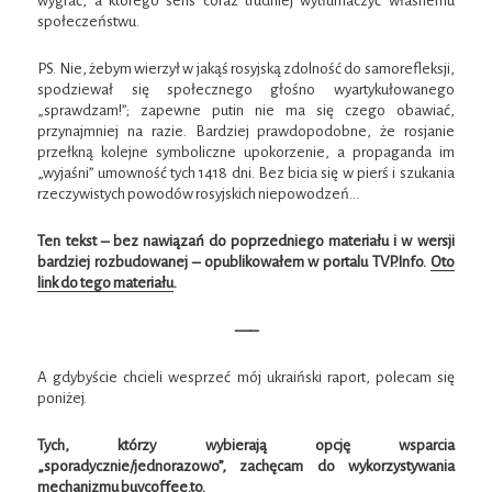
wygrać, a którego sens coraz trudniej wytłumaczyć własnemu
społeczeństwu.
PS. Nie, żebym wierzył w jakąś rosyjską zdolność do samorefleksji,
spodziewał się społecznego głośno wyartykułowanego
„sprawdzam!”; zapewne putin nie ma się czego obawiać,
przynajmniej na razie. Bardziej prawdopodobne, że rosjanie
przełkną kolejne symboliczne upokorzenie, a propaganda im
„wyjaśni” umowność tych 1418 dni. Bez bicia się w pierś i szukania
rzeczywistych powodów rosyjskich niepowodzeń…
Ten tekst – bez nawiązań do poprzedniego materiału i w wersji
bardziej rozbudowanej – opublikowałem w portalu TVP.Info.
Oto
link do tego materiału
.
—–
A gdybyście chcieli wesprzeć mój ukraiński raport, polecam się
poniżej.
Tych, którzy wybierają opcję wsparcia
„sporadycznie/jednorazowo”, zachęcam do wykorzystywania
mechanizmu buycoffee.to.