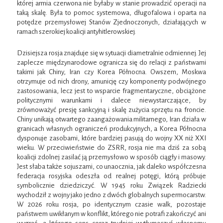
której armia czerwona nie byłaby w stanie prowadzić operacji na
taką skalę. Była to pomoc systemowa, długofalowa i oparta na
potędze przemysłowej Stanów Zjednoczonych, działających w
ramach szerokiej koalicji antyhitlerowskiej.
Dzisiejsza rosja znajduje się w sytuacji diametralnie odmiennej. Jej
zaplecze międzynarodowe ogranicza się do relacji z państwami
takimi jak Chiny, Iran czy Korea Północna. Owszem, Moskwa
otrzymuje od nich drony, amunicję czy komponenty podwójnego
zastosowania, lecz jest to wsparcie fragmentaryczne, obciążone
politycznymi warunkami i dalece niewystarczające, by
zrównoważyć presję sankcyjną i skalę zużycia sprzętu na froncie.
Chiny unikają otwartego zaangażowania militarnego, Iran działa w
granicach własnych ograniczeń produkcyjnych, a Korea Północna
dysponuje zasobami, które bardziej pasują do wojny XX niż XXI
wieku. W przeciwieństwie do ZSRR, rosja nie ma dziś za sobą
koalicji zdolnej zasilać ją przemysłowo w sposób ciągły i masowy.
Jest słaba także sojuszami, co unaocznia, jak daleko współczesna
federacja rosyjska odeszła od realnej potęgi, którą próbuje
symbolicznie dziedziczyć. W 1945 roku Związek Radziecki
wychodził z wojny jako jedno z dwóch globalnych supermocarstw.
W 2026 roku rosja, po identycznym czasie walk, pozostaje
państwem uwikłanym w konflikt, którego nie potrafi zakończyć ani