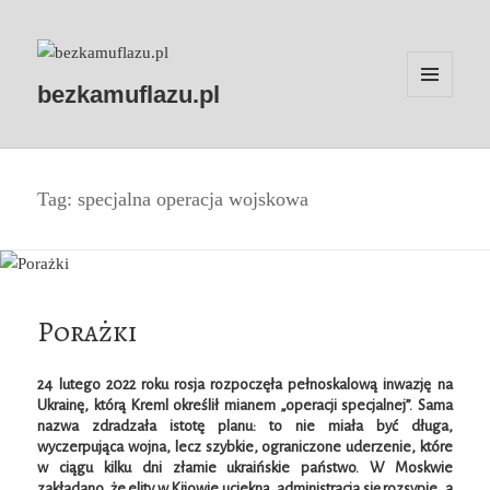
bezkamuflazu.pl
MENU
I
WIDGETY
Tag:
specjalna operacja wojskowa
Porażki
24 lutego 2022 roku rosja rozpoczęła pełnoskalową inwazję na
Ukrainę, którą Kreml określił mianem „operacji specjalnej”. Sama
nazwa zdradzała istotę planu: to nie miała być długa,
wyczerpująca wojna, lecz szybkie, ograniczone uderzenie, które
w ciągu kilku dni złamie ukraińskie państwo. W Moskwie
zakładano, że elity w Kijowie uciekną, administracja się rozsypie, a