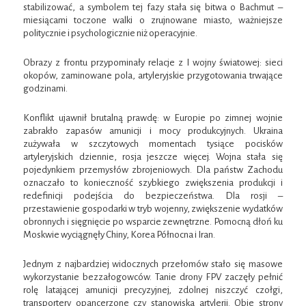
stabilizować, a symbolem tej fazy stała się bitwa o Bachmut –
miesiącami toczone walki o zrujnowane miasto, ważniejsze
politycznie i psychologicznie niż operacyjnie.
Obrazy z frontu przypominały relacje z I wojny światowej: sieci
okopów, zaminowane pola, artyleryjskie przygotowania trwające
godzinami.
Konflikt ujawnił brutalną prawdę: w Europie po zimnej wojnie
zabrakło zapasów amunicji i mocy produkcyjnych. Ukraina
zużywała w szczytowych momentach tysiące pocisków
artyleryjskich dziennie, rosja jeszcze więcej. Wojna stała się
pojedynkiem przemysłów zbrojeniowych. Dla państw Zachodu
oznaczało to konieczność szybkiego zwiększenia produkcji i
redefinicji podejścia do bezpieczeństwa. Dla rosji –
przestawienie gospodarki w tryb wojenny, zwiększenie wydatków
obronnych i sięgnięcie po wsparcie zewnętrzne. Pomocną dłoń ku
Moskwie wyciągnęły Chiny, Korea Północna i Iran.
Jednym z najbardziej widocznych przełomów stało się masowe
wykorzystanie bezzałogowców. Tanie drony FPV zaczęły pełnić
rolę latającej amunicji precyzyjnej, zdolnej niszczyć czołgi,
transportery opancerzone czy stanowiska artylerii. Obie strony