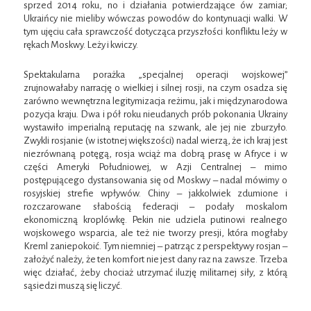
sprzed 2014 roku, no i działania potwierdzające ów zamiar;
Ukraińcy nie mieliby wówczas powodów do kontynuacji walki. W
tym ujęciu cała sprawczość dotycząca przyszłości konfliktu leży w
rękach Moskwy. Leży i kwiczy.
Spektakularna porażka „specjalnej operacji wojskowej”
zrujnowałaby narrację o wielkiej i silnej rosji, na czym osadza się
zarówno wewnętrzna legitymizacja reżimu, jak i międzynarodowa
pozycja kraju. Dwa i pół roku nieudanych prób pokonania Ukrainy
wystawiło imperialną reputację na szwank, ale jej nie zburzyło.
Zwykli rosjanie (w istotnej większości) nadal wierzą, że ich kraj jest
niezrównaną potęgą, rosja wciąż ma dobrą prasę w Afryce i w
części Ameryki Południowej, w Azji Centralnej – mimo
postępującego dystansowania się od Moskwy – nadal mówimy o
rosyjskiej strefie wpływów. Chiny – jakkolwiek zdumione i
rozczarowane słabością federacji – podały moskalom
ekonomiczną kroplówkę. Pekin nie udziela putinowi realnego
wojskowego wsparcia, ale też nie tworzy presji, która mogłaby
Kreml zaniepokoić. Tym niemniej – patrząc z perspektywy rosjan –
założyć należy, że ten komfort nie jest dany raz na zawsze. Trzeba
więc działać, żeby chociaż utrzymać iluzję militarnej siły, z którą
sąsiedzi muszą się liczyć.