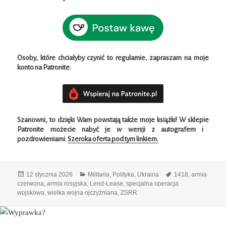
Osoby, które chciałyby czynić to regularnie, zapraszam na moje
konto na Patronite:
Szanowni, to dzięki Wam powstają także moje książki!
W
sklepie
Patronite możecie nabyć je w wersji z autografem i
pozdrowieniami.
Szeroka oferta pod tym linkiem.
Data
Kategorie
Tagi
12 stycznia 2026
Militaria
,
Polityka
,
Ukraina
1418
,
armia
publikacji
czerwona
,
armia rosyjska
,
Lend-Lease
,
specjalna operacja
wojskowa
,
wielka wojna ojczyźniana
,
ZSRR