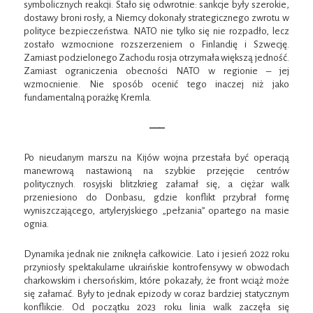
symbolicznych reakcji. Stało się odwrotnie: sankcje były szerokie,
dostawy broni rosły, a Niemcy dokonały strategicznego zwrotu w
polityce bezpieczeństwa. NATO nie tylko się nie rozpadło, lecz
zostało wzmocnione rozszerzeniem o Finlandię i Szwecję.
Zamiast podzielonego Zachodu rosja otrzymała większą jedność.
Zamiast ograniczenia obecności NATO w regionie – jej
wzmocnienie. Nie sposób ocenić tego inaczej niż jako
fundamentalną porażkę Kremla.
—–
Po nieudanym marszu na Kijów wojna przestała być operacją
manewrową nastawioną na szybkie przejęcie centrów
politycznych. rosyjski blitzkrieg załamał się, a ciężar walk
przeniesiono do Donbasu, gdzie konflikt przybrał formę
wyniszczającego, artyleryjskiego „pełzania” opartego na masie
ognia.
Dynamika jednak nie zniknęła całkowicie. Lato i jesień 2022 roku
przyniosły spektakularne ukraińskie kontrofensywy w obwodach
charkowskim i chersońskim, które pokazały, że front wciąż może
się załamać. Były to jednak epizody w coraz bardziej statycznym
konflikcie. Od początku 2023 roku linia walk zaczęła się