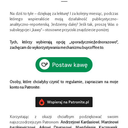
—–
Na dziś to tyle – dziękuję za lekturę! I za kolejny miesiąc, podczas
którego wspieraliście moją działalność publicystyczno-
analityczno-reporterską. Jedziemy dalej? Jeśli tak, proszę Was o
subskrypcje i „kawy” – stosowne przyciski znajdziecie poniżej:
Tych, którzy wybierają opcję „sporadycznie/jednorazowo”,
zachęcam do wykorzystywania mechanizmu buycoffee.to.
Osoby, które chciałyby czynić to regularnie, zapraszam na moje
konto na Patronite:
Korzystając z okazji chciałbym podziękować swoim
najszczodrzejszym Patronom:
Andrzejowi Kardasiowi
,
Marcinowi
Łyszkiewiczowi
,
Arkowi Drygasowi, Magdalenie Kaczmarek,