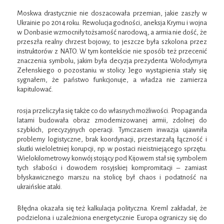
Moskwa drastycznie nie doszacowała przemian, jakie zaszły w
Ukrainie po 2014 roku. Rewolucja godności, aneksja Krymu i wojna
w Donbasie wzmocniły tożsamość narodową, a armia nie dość, że
przeszła realny chrzest bojowy, to jeszcze była szkolona przez
instruktorów z NATO. W tym kontekście nie sposób też przecenić
znaczenia symbolu, jakim była decyzja prezydenta Wołodymyra
Zełenskiego o pozostaniu w stolicy. Jego wystąpienia stały się
sygnałem, że państwo funkcjonuje, a władza nie zamierza
kapitulować.
rosja przeliczyła się także co do własnych możliwości. Propaganda
latami budowała obraz zmodernizowanej armii, zdolnej do
szybkich, precyzyjnych operacji. Tymczasem inwazja ujawniła
problemy logistyczne, brak koordynacji, przestarzałą łączność i
skutki wieloletniej korupcji, np. w postaci nieistniejącego sprzętu.
Wielokilometrowy konwój stojący pod Kijowem stał się symbolem
tych słabości i dowodem rosyjskiej kompromitacji – zamiast
błyskawicznego marszu na stolicę był chaos i podatność na
ukraińskie ataki.
Błędna okazała się też kalkulacja polityczna. Kreml zakładał, że
podzielona i uzależniona energetycznie Europa ograniczy się do