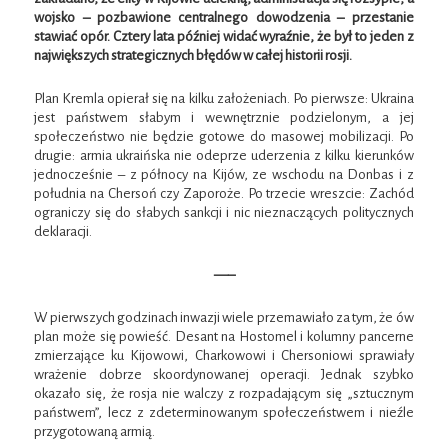
wojsko – pozbawione centralnego dowodzenia – przestanie
stawiać opór. Cztery lata później widać wyraźnie, że był to jeden z
największych strategicznych błędów w całej historii rosji.
Plan Kremla opierał się na kilku założeniach. Po pierwsze: Ukraina
jest państwem słabym i wewnętrznie podzielonym, a jej
społeczeństwo nie będzie gotowe do masowej mobilizacji. Po
drugie: armia ukraińska nie odeprze uderzenia z kilku kierunków
jednocześnie – z północy na Kijów, ze wschodu na Donbas i z
południa na Chersoń czy Zaporoże. Po trzecie wreszcie: Zachód
ograniczy się do słabych sankcji i nic nieznaczących politycznych
deklaracji.
—–
W pierwszych godzinach inwazji wiele przemawiało za tym, że ów
plan może się powieść. Desant na Hostomel i kolumny pancerne
zmierzające ku Kijowowi, Charkowowi i Chersoniowi sprawiały
wrażenie dobrze skoordynowanej operacji. Jednak szybko
okazało się, że rosja nie walczy z rozpadającym się „sztucznym
państwem”, lecz z zdeterminowanym społeczeństwem i nieźle
przygotowaną armią.